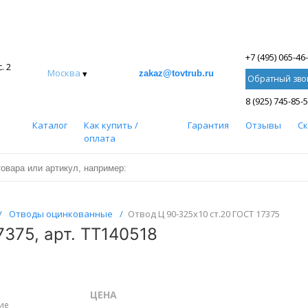
+7 (495) 065-46
. 2
Москва
▾
zakaz@tovtrub.ru
Обратный зво
8 (925) 745-85-
Каталог
Как купить /
Гарантия
Отзывы
С
оплата
/
Отводы оцинкованные
/
Отвод Ц 90-325х10 ст.20 ГОСТ 17375
7375, арт. ТТ140518
ЦЕНА
ие