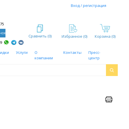
Вход / регистрация
-75
нок
Сравнить (
0
)
Избранное (
0
)
Корзина (0)
59
кидки
Услуги
О
Контакты
Пресс-
компании
центр