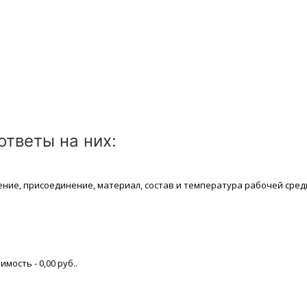
тветы на них:
ение, присоединение, материaл, состав и температура рабочей срeд
имость - 0,00 руб..