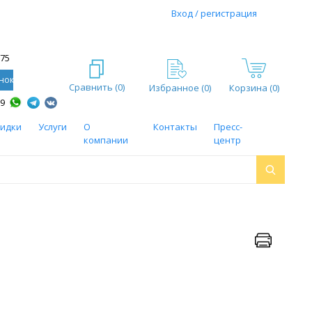
Вход / регистрация
-75
нок
Сравнить (
0
)
Избранное (
0
)
Корзина (0)
59
кидки
Услуги
О
Контакты
Пресс-
компании
центр