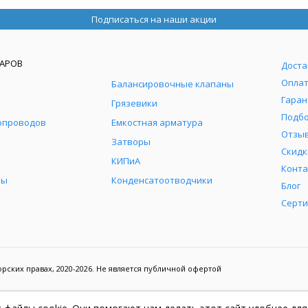
Подписаться на наши акции
ВАРОВ
Доста
Опла
Балансировочные клапаны
Гаран
Грязевики
Подб
опроводов
Емкостная арматура
Отзы
Затворы
Скидк
я
КИПиА
Конт
ры
Конденсатоотводчики
Блог
Серт
ских правах, 2020-2026. Не является публичной офертой