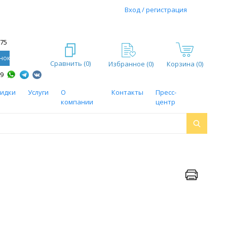
Вход / регистрация
-75
нок
Сравнить (
0
)
Избранное (
0
)
Корзина (0)
59
кидки
Услуги
О
Контакты
Пресс-
компании
центр