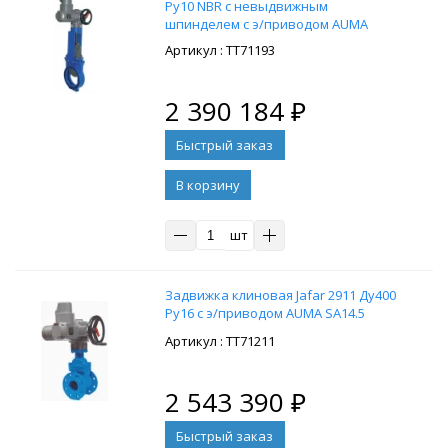
Ру10 NBR с невыдвижным
шпинделем с э/приводом AUMA
SA14.1
: ТТ71193
2 390 184
₽
В корзину
шт
Задвижка клиновая Jafar 2911 Ду400
Ру16 с э/приводом AUMA SA14.5
: ТТ71211
2 543 390
₽