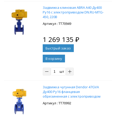
Задвижка клиновая ABRA A40 Ду400
Ру16 с электроприводом DN.RU-MTG-
450, 220В
: ТТ70949
1 269 135
₽
В корзину
шт
Задвижка чугунная Dendor 47GVA
Ду400 Ру16 фланцевая
обрезиненная с электроприводом
DN.RU-MTG-600, 220В
: ТТ70992