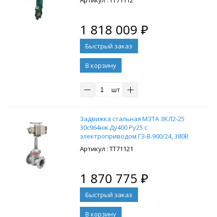
: ТТ71112
1 818 009
₽
В корзину
шт
Задвижка стальная МЗТА ЗКЛ2-25
30с964нж Ду400 Ру25 с
электроприводом ГЗ-В.900/24, 380В
: ТТ71121
1 870 775
₽
В корзину