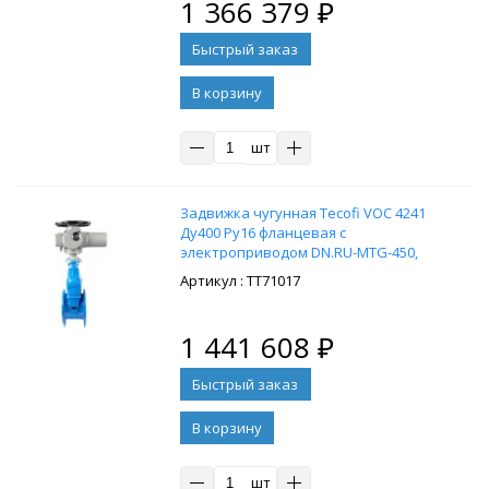
1 366 379
₽
В корзину
шт
Задвижка чугунная Tecofi VOC 4241
Ду400 Ру16 фланцевая с
электроприводом DN.RU-MTG-450,
380В
: ТТ71017
1 441 608
₽
В корзину
шт