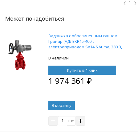
1
Может понадобиться
Задвижка с обрезиненным клином
Гранар (АДЛ) KR15-400 с
электроприводом SA14.6 Auma, 380 В,
Тмакс. = 120 °С, материал -
высокопрочный чугун
В наличии
Купить в 1 клик
1 974 361
₽
В корзину
шт