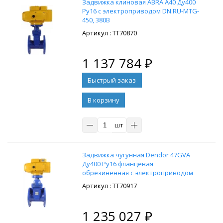
Задвижка клиновая ABRA A40 Ду400
Ру16 с электроприводом DN.RU-MTG-
450, 380В
: ТТ70870
1 137 784
₽
В корзину
шт
Задвижка чугунная Dendor 47GVA
Ду400 Ру16 фланцевая
обрезиненная с электроприводом
DN.RU-MTG-600, 380В
: ТТ70917
1 235 027
₽