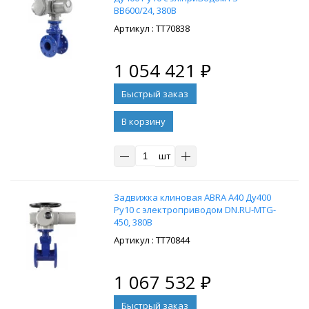
ВВ600/24, 380В
: ТТ70838
1 054 421
₽
В корзину
шт
Задвижка клиновая ABRA A40 Ду400
Ру10 с электроприводом DN.RU-MTG-
450, 380В
: ТТ70844
1 067 532
₽