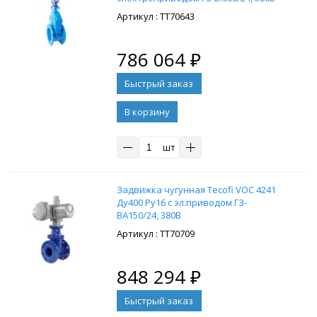
: ТТ70643
786 064
₽
В корзину
шт
Задвижка чугунная Tecofi VOC 4241
Ду400 Ру16 с эл.приводом ГЗ-
ВА150/24, 380В
: ТТ70709
848 294
₽