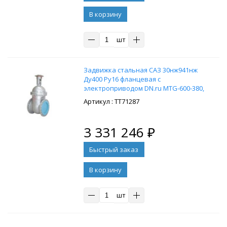
В корзину
шт
Задвижка стальная САЗ 30нж941нж
Ду400 Ру16 фланцевая с
электроприводом DN.ru MTG-600-380,
380В
: ТТ71287
3 331 246
₽
В корзину
шт