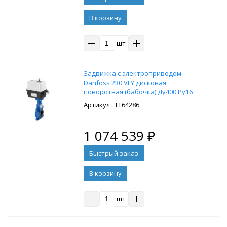
В корзину
шт
Задвижка с электроприводом
Danfoss 230 VFY дисковая
поворотная (бабочка) Ду400 Ру16
чугун GGG40
: ТТ64286
1 074 539
₽
В корзину
шт