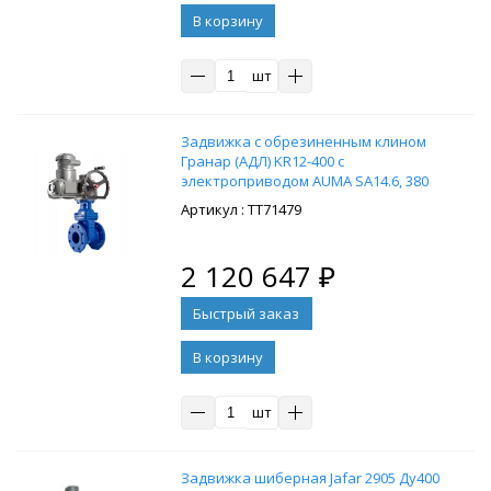
В корзину
шт
Задвижка с обрезиненным клином
Гранар (АДЛ) KR12-400 с
электроприводом AUMA SA14.6, 380
В, Тмакс. = 120 °С, материал -
: ТТ71479
высокопрочный чугун
2 120 647
₽
В корзину
шт
Задвижка шиберная Jafar 2905 Ду400