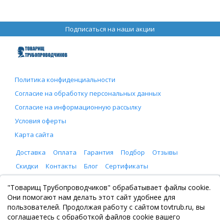
Подписаться на наши акции
Политика конфиденциальности
Согласие на обработку персональных данных
Согласие на информационную рассылку
Условия оферты
Карта сайта
Доставка
Оплата
Гарантия
Подбор
Отзывы
Скидки
Контакты
Блог
Сертификаты
ООО "Товарищ Трубопроводчиков"
"Товарищ Трубопроводчиков" обрабатывает файлы cookie.
Москва, Рязанский проспект 8, с. 2
Они помогают нам делать этот сайт удобнее для
+7 (495) 065-46-75
пользователей. Продолжая работу с сайтом tovtrub.ru, вы
zakaz@tovtrub.ru
соглашаетесь с обработкой файлов cookie вашего