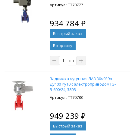
: ТТ70777
934 784
₽
В корзину
шт
Задвижка чугунная ЛАЗ 30ч939р
Ду400 Ру10 с электроприводом ГЗ-
В-600/24, 380В
: ТТ70783
949 239
₽