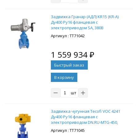
Задвижка Гранар (АДЛ) KR15 (KR-A)
Ду400 Ру16 фланцевая с
электроприводом SA, 380В
: ТТ71042
1 559 934
₽
В корзину
шт
Задвижка чугунная Tecofi VOC 4241
Ду400 Ру16 фланцевая с
электроприводом DN.RU-MTG-450,
220В
: ТТ71045