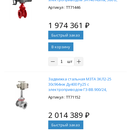
Тмакс. = 120 °С, материал -
: ТТ71446
высокопрочный чугун
1 974 361
₽
В корзину
шт
Задвижка стальная МЗТА ЗКЛ2-25
30с964нж Ду400 Ру25 с
электроприводом ГЗ-ВВ.900/24,
380В
: ТТ71152
2 014 389
₽