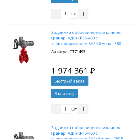
шт
Задвижка с обрезиненным клином
Гранар (АДЛ) KR15-400 с
электроприводом SA14.6 Auma, 380
В, Тмакс. = 120 °С, материал -
: ТТ71493
высокопрочный чугун
1 974 361
₽
В корзину
шт
Задвижка с обрезиненным клином
Гранар (АДЛ) KR15-400 с
электроприводом SA146 Auma, 380 В,