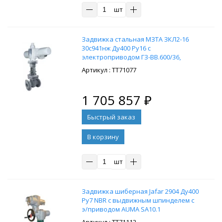
шт
Задвижка стальная МЗТА ЗКЛ2-16
30с941нж Ду400 Ру16 с
электроприводом ГЗ-ВВ.600/36,
380В
: ТТ71077
1 705 857
₽
В корзину
шт
Задвижка шиберная Jafar 2904 Ду400
Ру7 NBR с выдвижным шпинделем с
э/приводом AUMA SA10.1