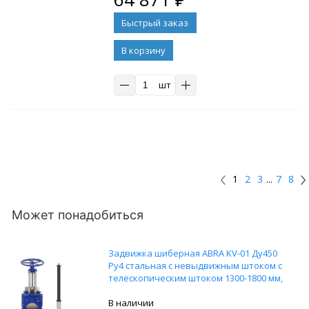
В корзину
шт
1
2
3
...
7
8
Может понадобиться
Задвижка шиберная ABRA KV-01 Ду450
Ру4 стальная с невыдвижным штоком с
телескопическим штоком 1300-1800 мм,
на штурвал, управление Т-образный
ключ, без ключа
В наличии