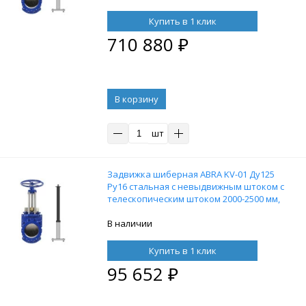
Купить в 1 клик
710 880
₽
В корзину
шт
Задвижка шиберная ABRA KV-01 Ду125
Ру16 стальная с невыдвижным штоком с
телескопическим штоком 2000-2500 мм,
на штурвал, управление Т-образный
ключ, без ключа
В наличии
Купить в 1 клик
95 652
₽