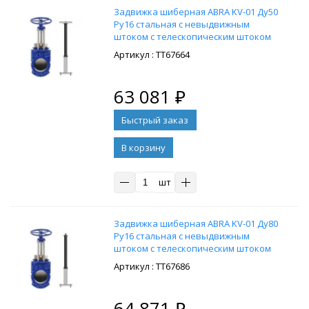
Задвижка шиберная ABRA KV-01 Ду50
Ру16 стальная с невыдвижным
штоком с телескопическим штоком
1200-2000 мм, на штурвал,
: ТТ67664
управление штурвал
63 081
₽
В корзину
шт
Задвижка шиберная ABRA KV-01 Ду80
Ру16 стальная с невыдвижным
штоком с телескопическим штоком
1200-2000 мм, на штурвал,
: ТТ67686
управление Т-образный ключ, без
ключа
64 871
₽