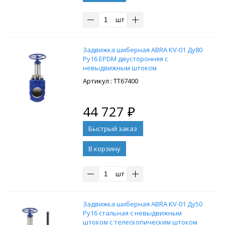
шт
Задвижка шиберная ABRA KV-01 Ду80
Ру16 EPDM двусторонняя с
невыдвижным штоком
: ТТ67400
44 727
₽
В корзину
шт
Задвижка шиберная ABRA KV-01 Ду50
Ру16 стальная с невыдвижным
штоком с телескопическим штоком