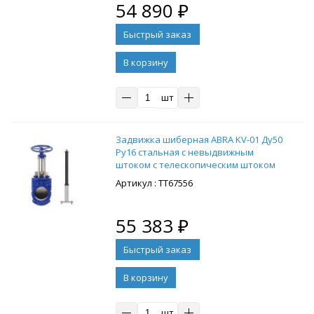
54 890
₽
В корзину
шт
Задвижка шиберная ABRA KV-01 Ду50
Ру16 стальная с невыдвижным
штоком с телескопическим штоком
1200-2000 мм, на штурвал,
: ТТ67556
управление Т-образный ключ, без
ключа
55 383
₽
В корзину
шт