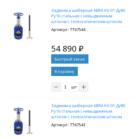
Задвижка шиберная ABRA KV-01 Ду80
Ру16 стальная с невыдвижным
штоком с телескопическим штоком
1300-1800 мм, на штурвал,
: ТТ67544
управление Т-образный ключ, без
ключа
54 890
₽
В корзину
шт
Задвижка шиберная ABRA KV-01 Ду80
Ру16 стальная с невыдвижным
штоком с телескопическим штоком
1050-1750 мм, на штурвал,
: ТТ67543
управление Т-образный ключ, без
ключа