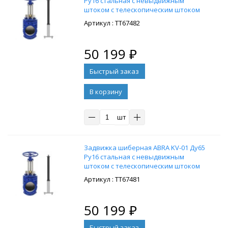
Ру16 стальная с невыдвижным
штоком с телескопическим штоком
1300-1800 мм, на штурвал,
: ТТ67482
управление Т-образный ключ, без
ключа
50 199
₽
В корзину
шт
Задвижка шиберная ABRA KV-01 Ду65
Ру16 стальная с невыдвижным
штоком с телескопическим штоком
1050-1750 мм, на штурвал,
: ТТ67481
управление Т-образный ключ, без
ключа
50 199
₽