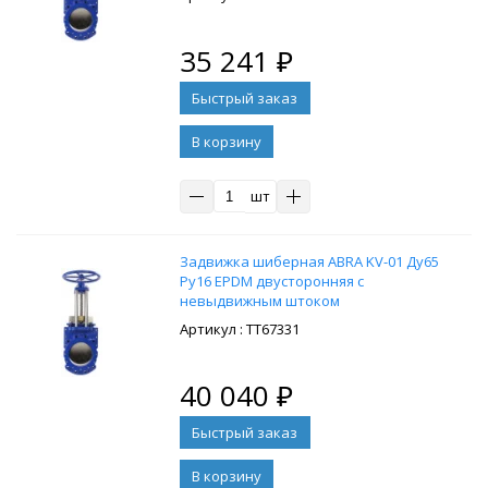
35 241
₽
В корзину
шт
Задвижка шиберная ABRA KV-01 Ду65
Ру16 EPDM двусторонняя с
невыдвижным штоком
: ТТ67331
40 040
₽
В корзину