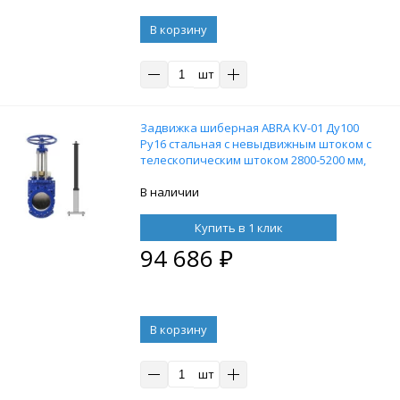
В корзину
шт
Задвижка шиберная ABRA KV-01 Ду100
Ру16 стальная с невыдвижным штоком с
телескопическим штоком 2800-5200 мм,
на штурвал, управление Т-образный
ключ, без ключа
В наличии
Купить в 1 клик
94 686
₽
В корзину
шт