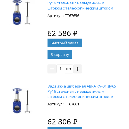
Ру16 стальная с невыдвижным
штоком с телескопическим штоком
1050-1750 мм, на штурвал,
: ТТ67656
управление штурвал
62 586
₽
В корзину
шт
Задвижка шиберная ABRA KV-01 Ду65
Ру16 стальная с невыдвижным
штоком с телескопическим штоком
2000-2500 мм, на штурвал,
: ТТ67661
управление Т-образный ключ, без
ключа
62 806
₽