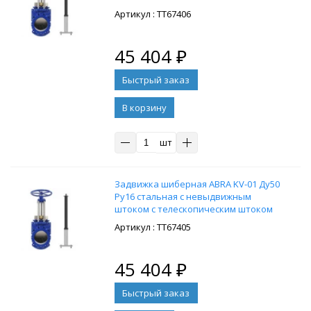
1300-1800 мм, на штурвал,
: ТТ67406
управление Т-образный ключ, без
ключа
45 404
₽
В корзину
шт
Задвижка шиберная ABRA KV-01 Ду50
Ру16 стальная с невыдвижным
штоком с телескопическим штоком
1050-1750 мм, на штурвал,
: ТТ67405
управление Т-образный ключ, без
ключа
45 404
₽