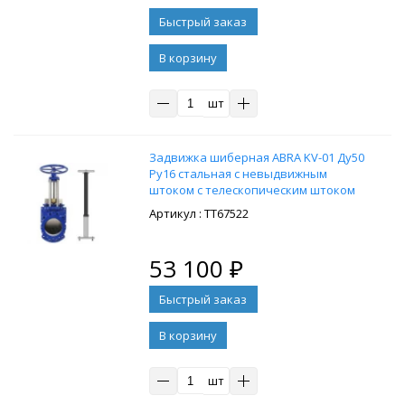
В корзину
шт
Задвижка шиберная ABRA KV-01 Ду50
Ру16 стальная с невыдвижным
штоком с телескопическим штоком
1050-1750 мм, на штурвал,
: ТТ67522
управление штурвал
53 100
₽
В корзину
шт