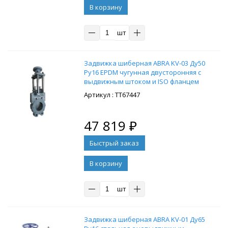
В корзину
шт
Задвижка шиберная ABRA KV-03 Ду50
Ру16 EPDM чугунная двусторонняя с
выдвижным штоком и ISO фланцем
под привод
: ТТ67447
47 819
₽
В корзину
шт
Задвижка шиберная ABRA KV-01 Ду65