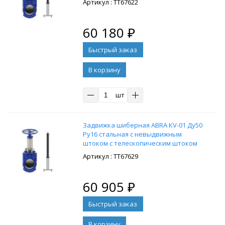
: ТТ67622
управление Т-образный ключ, без
ключа
60 180
₽
В корзину
шт
Задвижка шиберная ABRA KV-01 Ду50
Ру16 стальная с невыдвижным
штоком с телескопическим штоком
2500-3500 мм, на штурвал,
: ТТ67629
управление Т-образный ключ, без
ключа
60 905
₽
В корзину