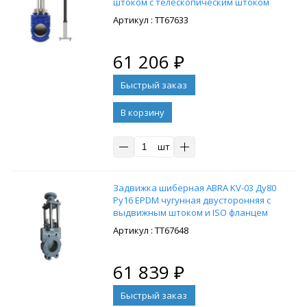
штоком с телескопическим штоком
1050-1750 мм, на штурвал,
: ТТ67633
управление Т-образный ключ, без
ключа
61 206
₽
В корзину
шт
Задвижка шиберная ABRA KV-03 Ду80
Ру16 EPDM чугунная двусторонняя с
выдвижным штоком и ISO фланцем
под привод
: ТТ67648
61 839
₽