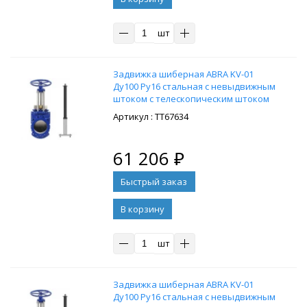
шт
Задвижка шиберная ABRA KV-01
Ду100 Ру16 стальная с невыдвижным
штоком с телескопическим штоком
1300-1800 мм, на штурвал,
: ТТ67634
управление Т-образный ключ, без
ключа
61 206
₽
В корзину
шт
Задвижка шиберная ABRA KV-01
Ду100 Ру16 стальная с невыдвижным