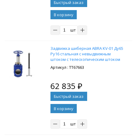
В корзину
шт
Задвижка шиберная ABRA KV-01 Ду65
Ру16 стальная с невыдвижным
штоком с телескопическим штоком
1700-2900 мм, на штурвал,
: ТТ67663
управление Т-образный ключ, без
ключа
62 835
₽
В корзину
шт