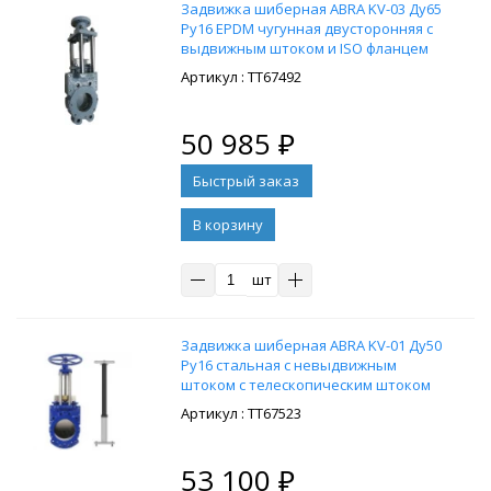
Задвижка шиберная ABRA KV-03 Ду65
Ру16 EPDM чугунная двусторонняя с
выдвижным штоком и ISO фланцем
под привод
: ТТ67492
50 985
₽
В корзину
шт
Задвижка шиберная ABRA KV-01 Ду50
Ру16 стальная с невыдвижным
штоком с телескопическим штоком
1300-1800 мм, на штурвал,
: ТТ67523
управление штурвал
53 100
₽