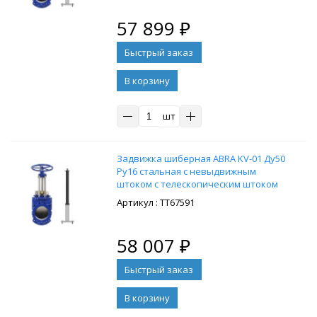
57 899
₽
В корзину
шт
Задвижка шиберная ABRA KV-01 Ду50
Ру16 стальная с невыдвижным
штоком с телескопическим штоком
2000-2500 мм, на штурвал,
: ТТ67591
управление Т-образный ключ, без
ключа
58 007
₽
В корзину