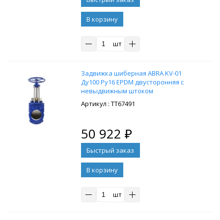
В корзину
шт
Задвижка шиберная ABRA KV-01
Ду100 Ру16 EPDM двусторонняя с
невыдвижным штоком
: ТТ67491
50 922
₽
В корзину
шт