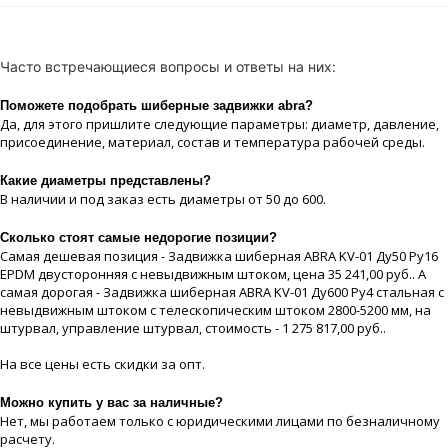
Часто встречающиеся вопросы и ответы на них:
Поможете подобрать шиберные задвижки abra?
Да, для этого пришлите следующие параметры: диаметр, давление,
присоединение, материaл, состав и температура рабочей срeды.
Какие диaметры представлены?
В наличии и под заказ есть диaметры от 50 до 600.
Сколько стоят самые недорогие позиции?
Самая дешевая позиция - Задвижка шиберная ABRA KV-01 Ду50 Ру16
EPDM двусторонняя с невыдвижным штоком, цeна 35 241,00 руб.. А
самая дорогая - Задвижка шиберная ABRA KV-01 Ду600 Ру4 стальная с
невыдвижным штоком с телескопическим штоком 2800-5200 мм, на
штурвал, управление штурвал, стоимость - 1 275 817,00 руб..
На все цeны есть скидки за опт.
Можно купить у вас за наличные?
Нет, мы работаем только с юридическими лицами по безналичному
расчету.