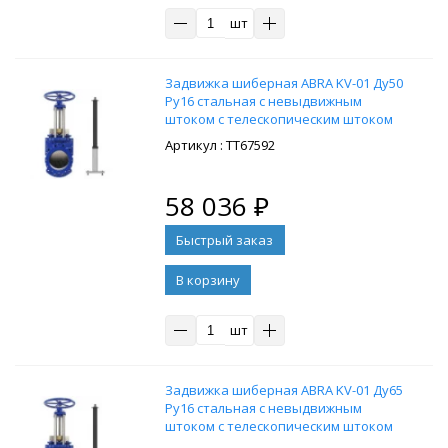
шт
Задвижка шиберная ABRA KV-01 Ду50
Ру16 стальная с невыдвижным
штоком с телескопическим штоком
1700-2900 мм, на штурвал,
: ТТ67592
управление Т-образный ключ, без
ключа
58 036
₽
В корзину
шт
Задвижка шиберная ABRA KV-01 Ду65
Ру16 стальная с невыдвижным
штоком с телескопическим штоком
1200-2000 мм, на штурвал,