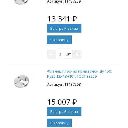
: ТТ137259
13 341
₽
В корзину
шт
Фланец плоский приварной Ду 150,
Ру25 12Х18Н10Т, ГОСТ 33259
: ТТ137268
15 007
₽
В корзину