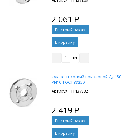
: ТТ137269
2 061
₽
В корзину
шт
Фланец плоский приварной Ду 150
PN10, ГОСТ 33259
: ТТ137332
2 419
₽
В корзину