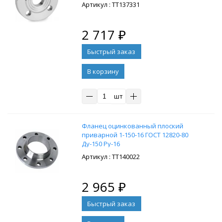
: ТТ137331
2 717
₽
В корзину
шт
Фланец оцинкованный плоский
приварной 1-150-16 ГОСТ 12820-80
Ду-150 Ру-16
: ТТ140022
2 965
₽