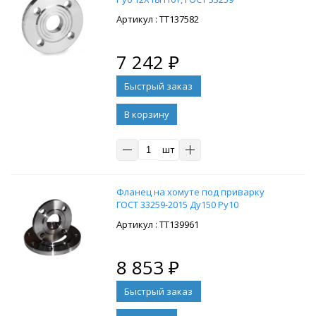
: ТТ137582
7 242
₽
В корзину
шт
Фланец на хомуте под приварку
ГОСТ 33259-2015 Ду150 Ру10
: ТТ139961
8 853
₽