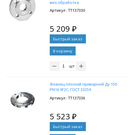
мех.обработка
: ТТ137330
5 209
₽
В корзину
шт
Фланец плоский приварной Ду 150
PN16 9Г2С, ГОСТ 33259
: ТТ137336
5 523
₽