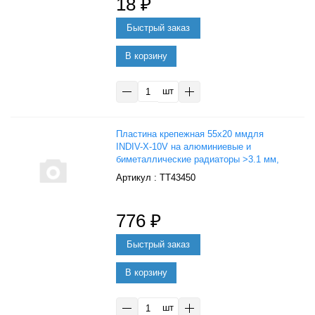
18
₽
В корзину
шт
Пластина крепежная 55х20 ммдля
INDIV-X-10V на алюминиевые и
биметаллические радиаторы >3.1 мм,
Danfoss 088H2245
: ТТ43450
776
₽
В корзину
шт