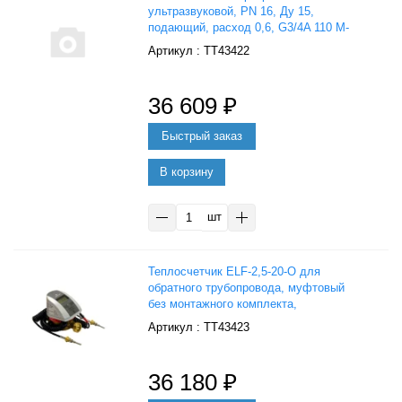
ультразвуковой, PN 16, Ду 15,
подающий, расход 0,6, G3/4A 110 M-
bus, Danfoss 014U0157P
: ТТ43422
36 609
₽
В корзину
шт
Теплосчетчик ELF-2,5-20-О для
обратного трубопровода, муфтовый
без монтажного комплекта,
Тепловодомер
: ТТ43423
36 180
₽