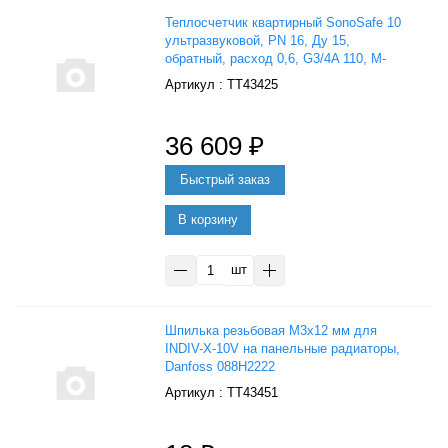
Теплосчетчик квартирный SonoSafe 10
ультразвуковой, PN 16, Ду 15,
обратный, расход 0,6, G3/4A 110, M-
bus, Danfoss 014U0158P
: ТТ43425
36 609
₽
В корзину
шт
Шпилька резьбовая М3х12 мм для
INDIV-X-10V на панельные радиаторы,
Danfoss 088H2222
: ТТ43451