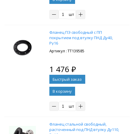
шт
Фланец ПЭ свободный с ПП
покрытием под втулку ПНД Ду40,
Ру16
: ТТ139585
1 476
₽
В корзину
шт
Фланец стальной свободный,
расточенный под ПНД втулку Ду110,