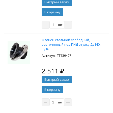
В корзину
шт
Фланец стальной свободный,
расточенный под ПНД втулку Ду140,
Ру16
: ТТ139497
2 511
₽
В корзину
шт