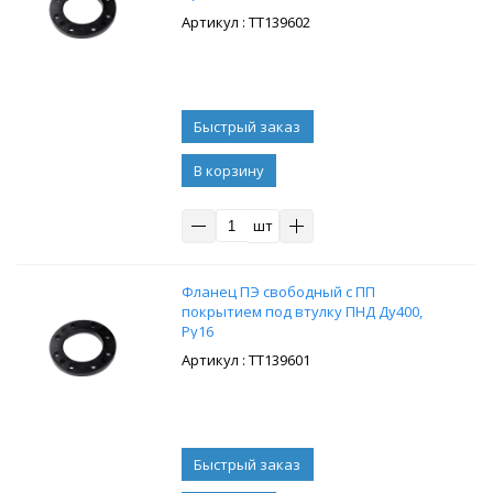
: ТТ139602
В корзину
шт
Фланец ПЭ свободный с ПП
покрытием под втулку ПНД Ду400,
Ру16
: ТТ139601