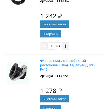
: ТТ139584
1 242
₽
В корзину
шт
Фланец стальной свободный,
расточенный под ПНД втулку Ду90,
Ру16
: ТТ139494
1 278
₽
В корзину