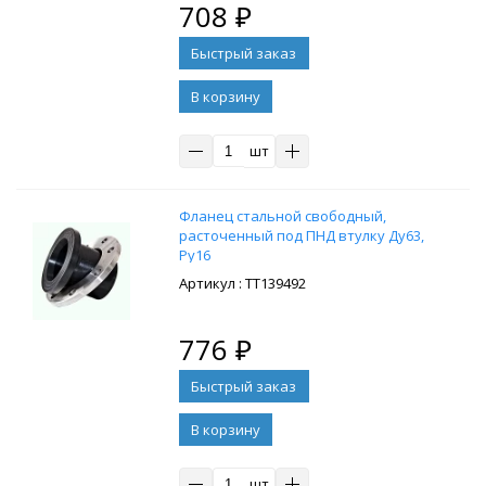
708
₽
В корзину
шт
Фланец стальной свободный,
расточенный под ПНД втулку Ду63,
Ру16
: ТТ139492
776
₽
В корзину
шт