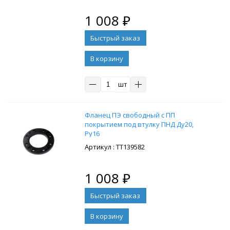
1 008
₽
В корзину
шт
Фланец ПЭ свободный с ПП
покрытием под втулку ПНД Ду20,
Ру16
: ТТ139582
1 008
₽
В корзину