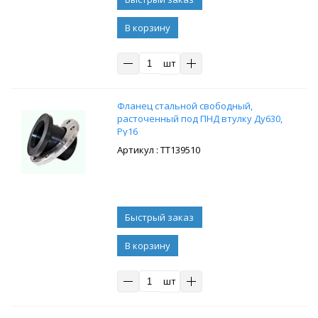
В корзину
шт
Фланец стальной свободный,
расточенный под ПНД втулку Ду630,
Ру16
: ТТ139510
В корзину
шт