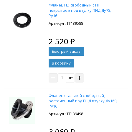
Фланец ПЭ свободный с ПП
покрытием под втулку ПНД Ду75,
Ру16
: ТТ139588
2 520
₽
В корзину
шт
Фланец стальной свободный,
расточенный под ПНД втулку Ду160,
Ру16
: ТТ139498
3 069
₽