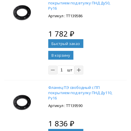
покрытием под втулку ПНД Ду50,
Ру16
: ТТ139586
1 782
₽
В корзину
шт
Фланец ПЭ свободный с ПП
покрытием под втулку ПНД Ду110,
Ру16
: ТТ139590
1 836
₽