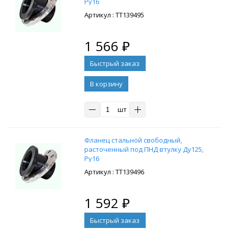
Ру16
: ТТ139495
1 566
₽
В корзину
шт
Фланец стальной свободный,
расточенный под ПНД втулку Ду125,
Ру16
: ТТ139496
1 592
₽