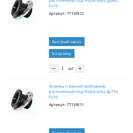
расточенный под ПНД втулку Ду800,
Ру16
: ТТ139512
В корзину
шт
Фланец стальной свободный,
расточенный под ПНД втулку Ду710,
Ру16
: ТТ139511