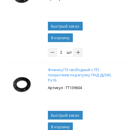
В корзину
шт
Фланец ПЭ свободный с ПП
покрытием под втулку ПНД Ду560,
Ру16
: ТТ139604
В корзину