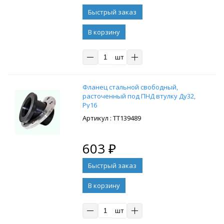
В корзину
шт
Фланец стальной свободный,
расточенный под ПНД втулку Ду32,
Ру16
: ТТ139489
603
₽
В корзину
шт