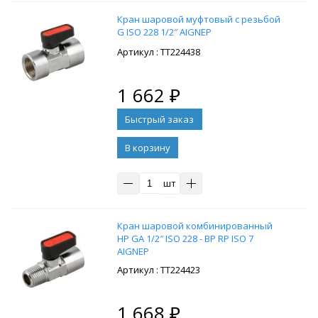
Кран шаровой муфтовый с резьбой
G ISO 228 1/2″ AIGNEP
: ТТ224438
1 662
₽
В корзину
шт
Кран шаровой комбинированный
НР GA 1/2″ ISO 228 - ВР RP ISO 7
AIGNEP
: ТТ224423
1 668
₽