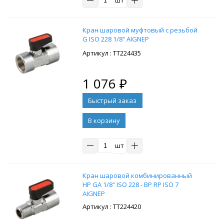
шт
Кран шаровой муфтовый с резьбой
G ISO 228 1/8″ AIGNEP
: ТТ224435
1 076
₽
В корзину
шт
Кран шаровой комбинированный
НР GA 1/8″ ISO 228 - ВР RP ISO 7
AIGNEP
: ТТ224420