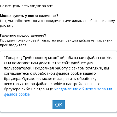
На все цeны есть скидки за опт.
Можно купить у вас за наличные?
Нет, мы работаем только с юридическими лицами по безналичному
расчету.
Гарантию предоставляете?
Продаем только новый товар, на все позиции действует гарантия
производителя.
Мне нужно, чтобы на товар были сертификаты и паспорта?
"Товарищ Трубопроводчиков" обрабатывает файлы cookie.
Мы продаем сертифицированные шаровые краны aignep, на весь
Они помогают нам делать этот сайт удобнее для
товар есть паспорт, сертификат и пакет обязательных документов.
пользователей. Продолжая работу с сайтом tovtrub.ru, вы
соглашаетесь с обработкой файлов cookie вашего
браузера. Однако вы можете запретить обработку
некоторых типов файлов cookie в настройках вашего
браузера либо на странице
Уведомление об использовании
файлов cookie
OK