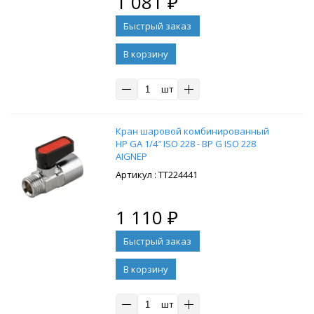
1 081
₽
В корзину
шт
Кран шаровой комбинированный
НР GA 1/4″ ISO 228 - ВР G ISO 228
AIGNEP
: ТТ224441
1 110
₽
В корзину
шт