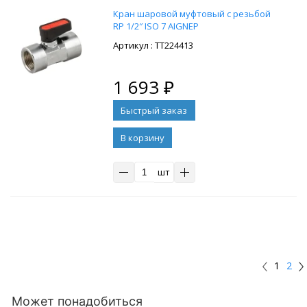
Кран шаровой муфтовый с резьбой
RP 1/2″ ISO 7 AIGNEP
: ТТ224413
1 693
₽
В корзину
шт
1
2
Может понадобиться