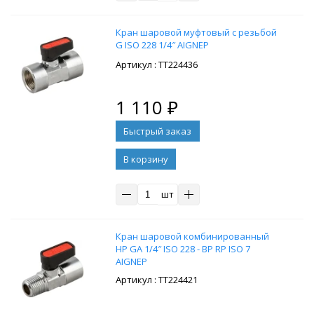
Кран шаровой муфтовый с резьбой
G ISO 228 1/4″ AIGNEP
: ТТ224436
1 110
₽
В корзину
шт
Кран шаровой комбинированный
НР GA 1/4″ ISO 228 - ВР RP ISO 7
AIGNEP
: ТТ224421