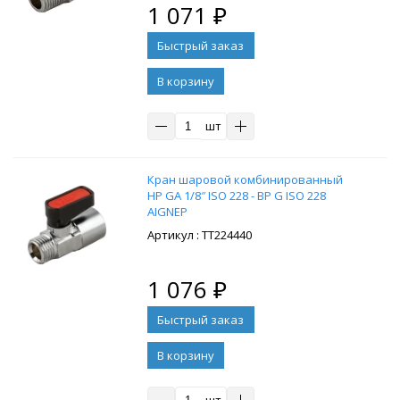
1 071
₽
В корзину
шт
Кран шаровой комбинированный
НР GA 1/8″ ISO 228 - ВР G ISO 228
AIGNEP
: ТТ224440
1 076
₽
В корзину