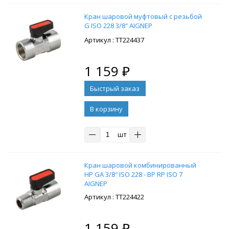
Кран шаровой муфтовый с резьбой
G ISO 228 3/8″ AIGNEP
: ТТ224437
1 159
₽
В корзину
шт
Кран шаровой комбинированный
НР GA 3/8″ ISO 228 - ВР RP ISO 7
AIGNEP
: ТТ224422
1 159
₽