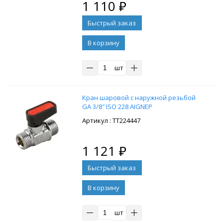
1 110
₽
В корзину
шт
Кран шаровой с наружной резьбой
GA 3/8″ ISO 228 AIGNEP
: ТТ224447
1 121
₽
В корзину
шт