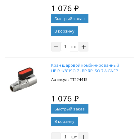
1 076
₽
В корзину
шт
Кран шаровой комбинированный
НР R 1/8″ ISO 7 - ВР RP ISO 7 AIGNEP
: ТТ224415
1 076
₽
В корзину
шт