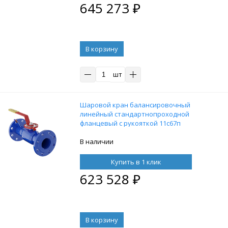
645 273
₽
В корзину
шт
Шаровой кран балансировочный
линейный стандартнопроходной
фланцевый с рукояткой 11с67п
11ЦлФ.00.1 PN16 DN250/200, , ст. 20
В наличии
Купить в 1 клик
623 528
₽
В корзину