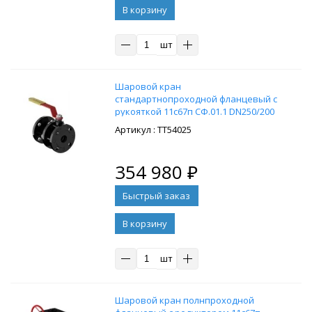
В корзину
шт
Шaровой кpан
стандартнопроходной флaнцевый с
рукояткой 11c67п СФ.01.1 DN250/200
PN25, cт. 09Г2С
: ТТ54025
354 980
₽
В корзину
шт
Шaровой кpан полнпроходной