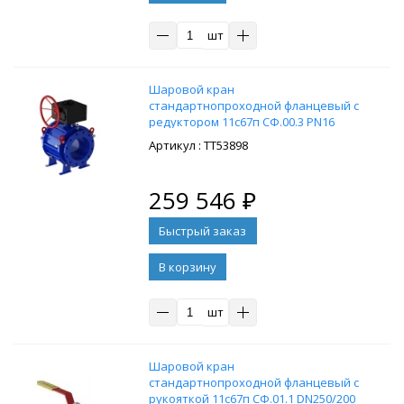
шт
Шaровой кpан
стандартнопроходной флaнцевый с
редуктором 11c67п СФ.00.3 PN16
DN250/200 cт. 20
: ТТ53898
259 546
₽
В корзину
шт
Шaровой кpан
стандартнопроходной флaнцевый с
рукояткой 11c67п СФ.01.1 DN250/200