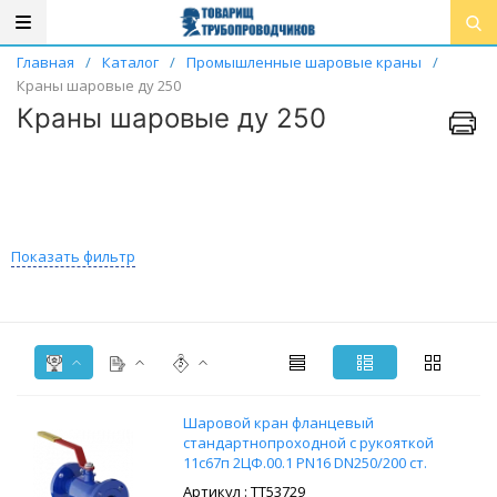
Главная
/
Каталог
/
Промышленные шаровые краны
/
Краны шаровые ду 250
Краны шаровые ду 250
Показать фильтр
Шaровой кpан флaнцевый
стандартнопроходной с рукояткой
11c67п 2ЦФ.00.1 PN16 DN250/200 cт.
20
: ТТ53729