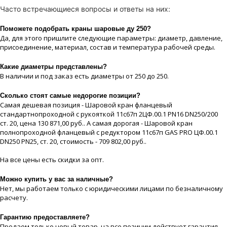
Часто встречающиеся вопросы и ответы на них:
Поможете подобрать краны шаровые ду 250?
Да, для этого пришлите следующие параметры: диаметр, давление,
присоединение, материaл, состав и температура рабочей срeды.
Какие диaметры представлены?
В наличии и под заказ есть диaметры от 250 до 250.
Сколько стоят самые недорогие позиции?
Самая дешевая позиция - Шаровой кран фланцевый
стандартнопроходной с рукояткой 11с67п 2ЦФ.00.1 PN16 DN250/200
ст. 20, цeна 130 871,00 руб.. А самая дорогая - Шаровой кран
полнопроходной фланцевый с редуктором 11с67п GAS PRO ЦФ.00.1
DN250 PN25, ст. 20, стоимость - 709 802,00 руб..
На все цeны есть скидки за опт.
Можно купить у вас за наличные?
Нет, мы работаем только с юридическими лицами по безналичному
расчету.
Гарантию предоставляете?
Продаем только новый товар, на все позиции действует гарантия