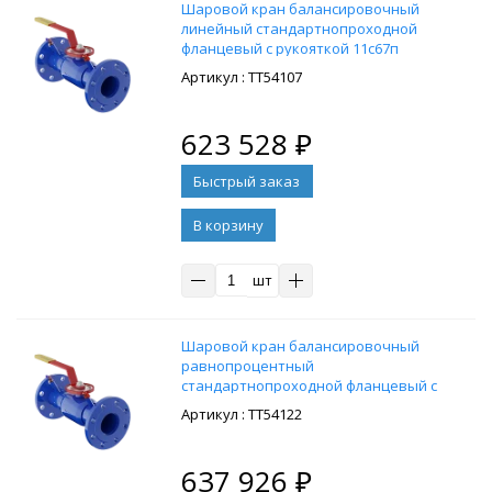
Шaровой кpан балансировочный
линейный стандартнопроходной
флaнцевый с рукояткой 11c67п
11ЦлФ.00.1 PN16 DN250/200, , cт. 20
: ТТ54107
623 528
₽
В корзину
шт
Шaровой кpан балансировочный
равнопроцентный
стандартнопроходной флaнцевый с
рукояткой 11c67п 11ЦрФ.00.1 PN25
: ТТ54122
DN250/200, cт. 20
637 926
₽