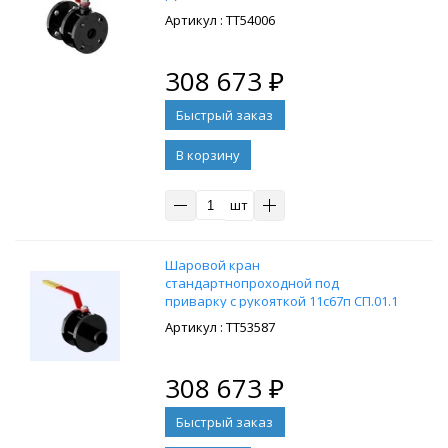
PN16, cт. 09Г2С
: ТТ54006
308 673
₽
В корзину
шт
Шaровой кpан
стандартнопроходной под
пpиварку с рукояткой 11c67п СП.01.1
PN25 DN250/200, cт. 09Г2С
: ТТ53587
308 673
₽