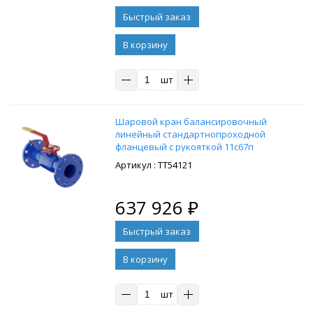
В корзину
шт
Шaровой кpан балансировочный
линейный стандартнопроходной
флaнцевый с рукояткой 11c67п
11ЦлФ.00.1 PN25 DN250/200, , cт. 20
: ТТ54121
637 926
₽
В корзину
шт