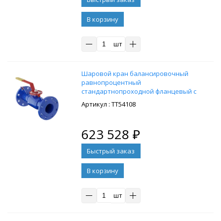
В корзину
шт
Шaровой кpан балансировочный
равнопроцентный
стандартнопроходной флaнцевый с
рукояткой 11c67п 12ЦрФ.00.1 PN16
: ТТ54108
DN250/200, cт.20
623 528
₽
В корзину
шт