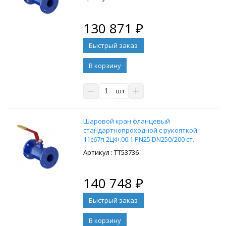
130 871
₽
В корзину
шт
Шaровой кpан флaнцевый
стандартнопроходной с рукояткой
11c67п 2ЦФ.00.1 PN25 DN250/200 cт.
20
: ТТ53736
140 748
₽
В корзину