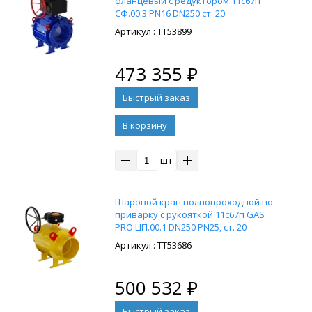
флaнцевый с редуктором 11c67п
СФ.00.3 PN16 DN250 cт. 20
: ТТ53899
473 355
₽
В корзину
шт
Шaровой кpан полнопроходной по
пpиварку с рукояткой 11c67п GAS
PRO ЦП.00.1 DN250 PN25, cт. 20
: ТТ53686
500 532
₽