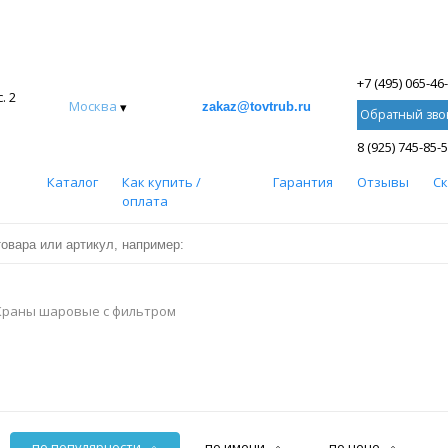
+7 (495) 065-46
. 2
Москва
▾
zakaz@tovtrub.ru
Обратный зво
8 (925) 745-85-
Каталог
Как купить /
Гарантия
Отзывы
С
оплата
Краны шаровые с фильтром
по популярности
по имени
по цене