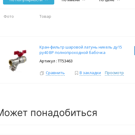
Фото
Товар
Кран-фильтр шаровой латунь никель ду15
ру40 ВР полнопроходной бабочка
: ТТ53463
Сравнить
В закладки
Просмотр
Может понадобиться