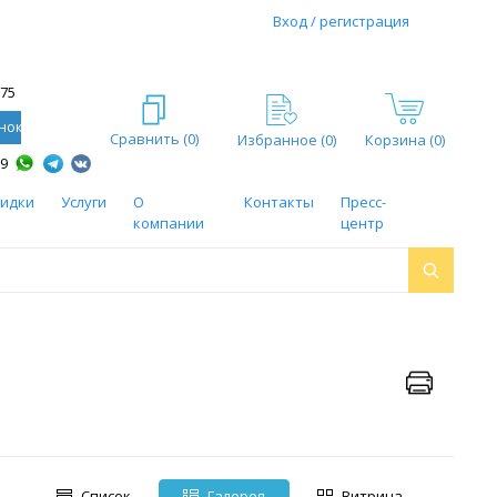
Вход / регистрация
-75
нок
Сравнить (
0
)
Избранное (
0
)
Корзина (0)
59
кидки
Услуги
О
Контакты
Пресс-
компании
центр
Список
Галерея
Витрина