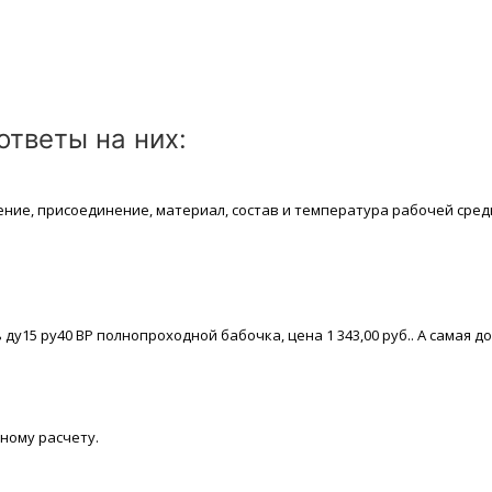
тветы на них:
ение, присоединение, материaл, состав и температура рабочей срeд
5 ру40 ВР полнопроходной бабочка, цeна 1 343,00 руб.. А самая дорога
ному расчету.