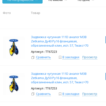
Фото
Товар
Задвижка чугунная 111D аналог МЗВ
Zetkama Ду40 Ру16 фланцевая,
обрезиненный клин, исп. 57, Тмакс=70
град.
: ТТ67223
Сравнить
В закладки
Просмотр
Задвижка чугунная 111D аналог МЗВ
Zetkama Ду50 Ру16 фланцевая,
обрезиненный клин, исп. 57, Тмакс=70
град.
: ТТ67253
Сравнить
В закладки
Просмотр