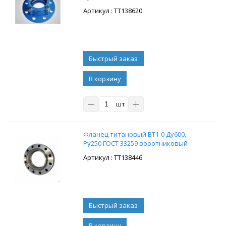
: ТТ138620
В корзину
шт
Фланец титановый ВТ1-0 Ду600,
Ру250 ГОСТ 33259 воротниковый
: ТТ138446
В корзину