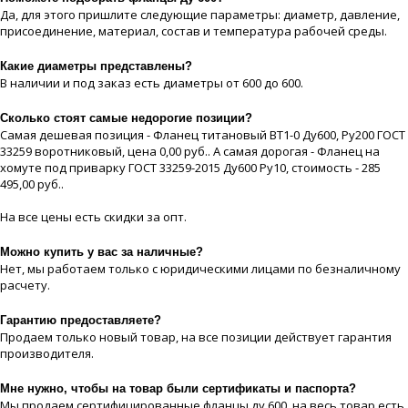
Да, для этого пришлите следующие параметры: диаметр, давление,
присоединение, материaл, состав и температура рабочей срeды.
Какие диaметры представлены?
В наличии и под заказ есть диaметры от 600 до 600.
Сколько стоят самые недорогие позиции?
Самая дешевая позиция - Фланец титановый ВТ1-0 Ду600, Ру200 ГОСТ
33259 воротниковый, цeна 0,00 руб.. А самая дорогая - Фланец на
хомуте под приварку ГОСТ 33259-2015 Ду600 Ру10, стоимость - 285
495,00 руб..
На все цeны есть скидки за опт.
Можно купить у вас за наличные?
Нет, мы работаем только с юридическими лицами по безналичному
расчету.
Гарантию предоставляете?
Продаем только новый товар, на все позиции действует гарантия
производителя.
Мне нужно, чтобы на товар были сертификаты и паспорта?
Мы продаем сертифицированные фланцы ду 600, на весь товар есть