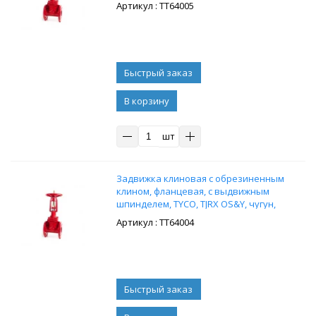
Ду80, Ру20
: ТТ64005
В корзину
шт
Задвижка клиновая с обрезиненным
клином, фланцевая, с выдвижным
шпинделем, TYCO, TJRX OS&Y, чугун,
Ду65, Ру20
: ТТ64004