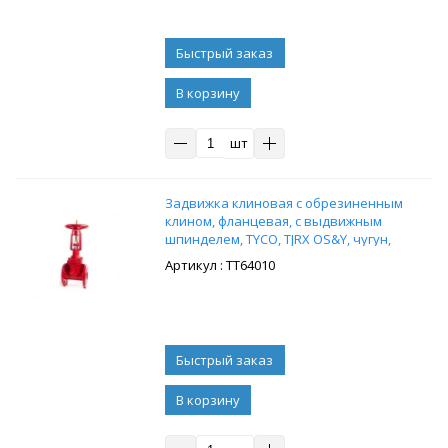
В корзину
шт
Задвижка клиновая с обрезиненным
клином, фланцевая, с выдвижным
шпинделем, TYCO, TJRX OS&Y, чугун,
Ду250, Ру20
: ТТ64010
В корзину