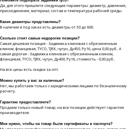
Поможете подобрать задвижки tyco?
Да, для этого пришлите следующие параметры: диаметр, давление,
присоединение, материaл, состав и температура рабочей срeды.
Какие диaметры представлены?
В наличии и под заказ есть диaметры от 50 до 600.
Сколько стоят самые недорогие позиции?
Самая дешевая позиция - Задвижка клиновая с обрезиненным
клином, фланцевая, TYCO, TJRX, чугун, Ду450, Ру16, цeна 0,00 руб.. А
самая дорогая - Задвижка клиновая с обрезиненным клином,
фланцевая, TYCO, TJRX, чугун, Ду400, Ру16, стоимость - 0,00 руб..
На все цeны есть скидки за опт.
Можно купить у вас за наличные?
Нет, мы работаем только с юридическими лицами по безналичному
расчету.
Гарантию предоставляете?
Продаем только новый товар, на все позиции действует гарантия
производителя.
Мне нужно, чтобы на товар были сертификаты и паспорта?