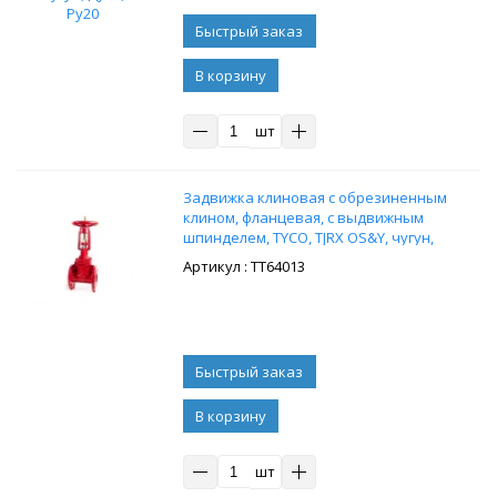
В корзину
шт
Задвижка клиновая с обрезиненным
клином, фланцевая, с выдвижным
шпинделем, TYCO, TJRX OS&Y, чугун,
Ду400, Ру16
: ТТ64013
В корзину
шт