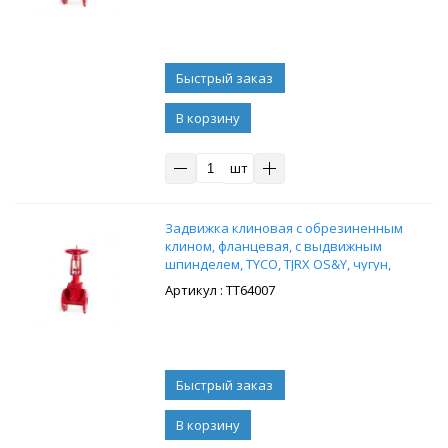
В корзину
шт
Задвижка клиновая с обрезиненным
клином, фланцевая, с выдвижным
шпинделем, TYCO, TJRX OS&Y, чугун,
Ду125, Ру20
: ТТ64007
В корзину