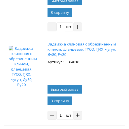
В корзину
шт
Задвижка клиновая с обрезиненным
клином, фланцевая, TYCO, TJRX, чугун,
Ду80, Ру20
: ТТ64016
В корзину
шт