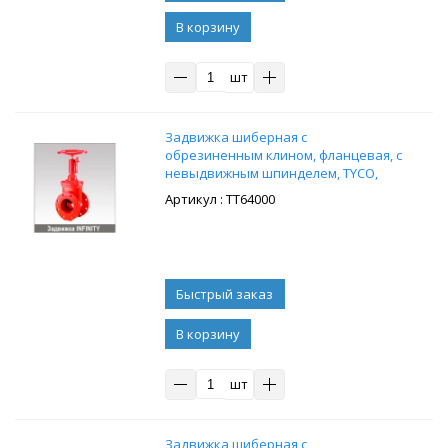
В корзину
шт
Задвижка шиберная с
обрезиненным клином, фланцевая, с
невыдвижным шпинделем, TYCO,
Infinity, чугун, Ду200, Ру16
: ТТ64000
В корзину
шт
Задвижка шиберная с