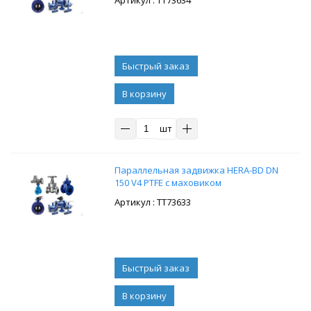
: ТТ73634
В корзину
шт
Параллельная задвижка HERA-BD DN
150 V4 PTFE с маховиком
: ТТ73633
В корзину