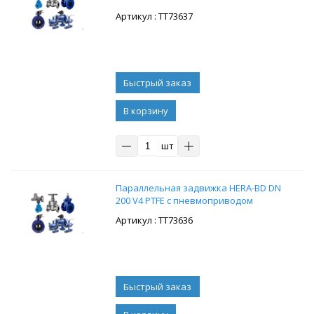
: ТТ73637
В корзину
шт
Параллельная задвижка HERA-BD DN
200 V4 PTFE с пневмоприводом
: ТТ73636