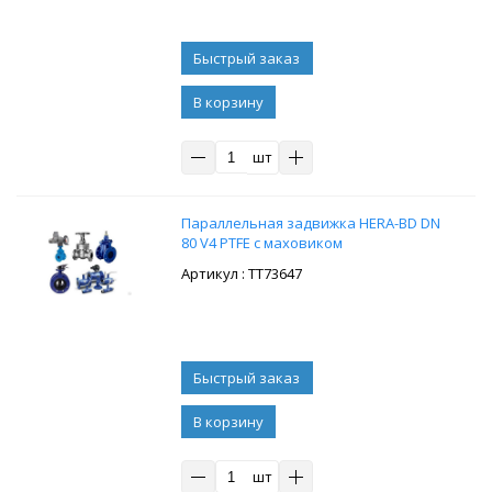
В корзину
шт
Параллельная задвижка HERA-BD DN
80 V4 PTFE с маховиком
: ТТ73647
В корзину
шт