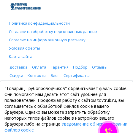
Политика конфиденциальности
Согласие на обработку персональных данных
Согласие на информационную рассылку
Условия оферты
Карта сайта
Доставка
Оплата
Гарантия
Подбор
Отзывы
Скидки
Контакты
Блог
Сертификаты
ООО "Товарищ Трубопроводчиков"
"Товарищ Трубопроводчиков" обрабатывает файлы cookie.
Москва, Рязанский проспект 8, с. 2
Они помогают нам делать этот сайт удобнее для
+7 (495) 065-46-75
пользователей. Продолжая работу с сайтом tovtrub.ru, вы
zakaz@tovtrub.ru
соглашаетесь с обработкой файлов cookie вашего
09:00-17:00 ПН-ПТ
браузера. Однако вы можете запретить обработку
Склад: Москва, Рязанский проспект 8, с. 2
некоторых типов файлов cookie в настройках вашего
браузера либо на странице
Уведомление об использовании
файлов cookie