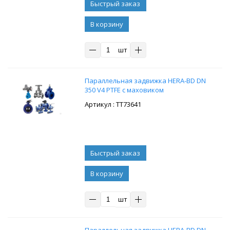
В корзину
шт
Параллельная задвижка HERA-BD DN
350 V4 PTFE с маховиком
: ТТ73641
В корзину
шт