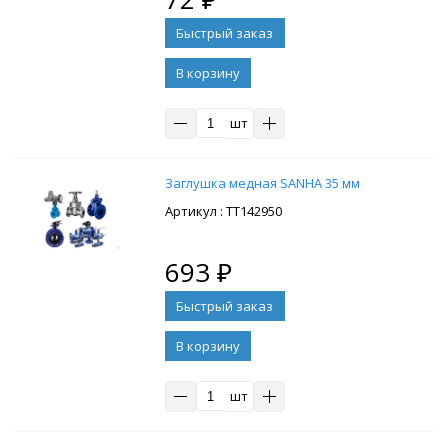
В корзину
шт
Заглушка медная SANHA 35 мм
: ТТ142950
693
₽
В корзину
шт