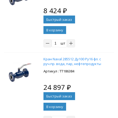
8 424
₽
В корзину
шт
Кран Naval 285512 Ду100 Ру16 фл. с
руч.пр. вода, пар, нефтепродукты
: ТТ186384
24 897
₽
В корзину