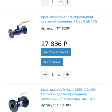
шт
Кран шаровой полнопроходной
стальной фланцевый Naval (Ду100)
: ТТ186381
27 836
₽
В корзину
шт
Кран шаровой Naval 285512 Ду100
Ру16 стандартнопроходной,
двухходовой, углеродистая сталь
P235GH, уплотнение - PTFE,
: ТТ186380
фланцевый, ручка-рычаг