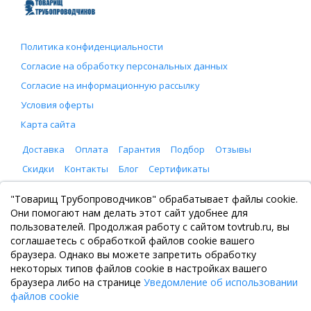
Политика конфиденциальности
Согласие на обработку персональных данных
Согласие на информационную рассылку
Условия оферты
Карта сайта
Доставка
Оплата
Гарантия
Подбор
Отзывы
Скидки
Контакты
Блог
Сертификаты
ООО "Товарищ Трубопроводчиков"
"Товарищ Трубопроводчиков" обрабатывает файлы cookie.
Москва, Рязанский проспект 8, с. 2
Они помогают нам делать этот сайт удобнее для
+7 (495) 065-46-75
пользователей. Продолжая работу с сайтом tovtrub.ru, вы
zakaz@tovtrub.ru
соглашаетесь с обработкой файлов cookie вашего
09:00-17:00 ПН-ПТ
браузера. Однако вы можете запретить обработку
Склад: Москва, Рязанский проспект 8, с. 2
некоторых типов файлов cookie в настройках вашего
браузера либо на странице
Уведомление об использовании
файлов cookie