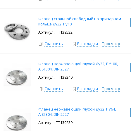
Фланец стальной свободный на приварном
кольце Ду32, Ру10
: ТТ139532
Сравнить
В закладки
Просмотр
Фланец нержавеющий глухой Ду32, РУ100,
AISI 304, DIN 2527
: ТТ139240
Сравнить
В закладки
Просмотр
Фланец нержавеющий глухой Ду32, РУ64,
AISI 304, DIN 2527
: ТТ139239