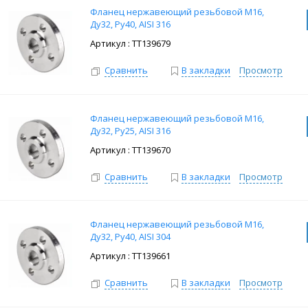
Фланец нержавеющий резьбовой M16,
Ду32, Ру40, AISI 316
: ТТ139679
Сравнить
В закладки
Просмотр
Фланец нержавеющий резьбовой M16,
Ду32, Ру25, AISI 316
: ТТ139670
Сравнить
В закладки
Просмотр
Фланец нержавеющий резьбовой M16,
Ду32, Ру40, AISI 304
: ТТ139661
Сравнить
В закладки
Просмотр