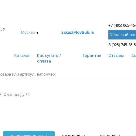
+7 (495) 065-46
. 2
Москва
▾
zakaz@tovtrub.ru
Обратный зво
8 (925) 745-85-
Каталог
Как купить /
Гарантия
Отзывы
С
оплата
/
Фланцы ду 32
по популярности
по имени
по цене