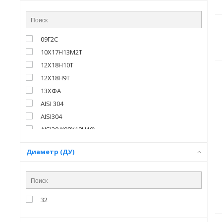
09Г2С
10Х17Н13М2Т
12Х18Н10Т
12Х18Н9Т
13ХФА
AISI 304
AISI304
AISI304(08X18H10)
AISI316
Диаметр (ДУ)
AISI316(08X17H13M2)
AISI316L(03X17H14M3)
Алюминий(AL)
Л90
32
МНЖ5-1
нержавеющая сталь