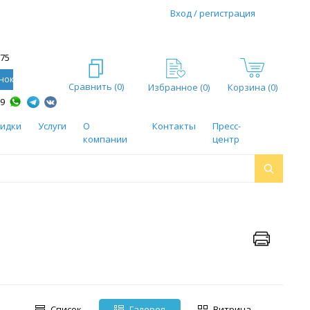
Вход / регистрация
-75
нок
Сравнить (
0
)
Избранное (
0
)
Корзина (0)
59
кидки
Услуги
О
Контакты
Пресс-
компании
центр
Список
Галерея
Витрина