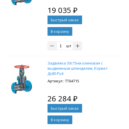
19 035
₽
В корзину
шт
Задвижка 30с15нж клиновая с
выдвижным шпинделем, Корвет
Ду80 Ру4
: ТТ64715
26 284
₽
В корзину