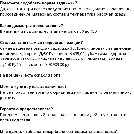
Поможете подобрать корвет задвижки?
Да, для этого пришлите следующие параметры: диаметр, давление,
присоединение, материaл, состав и температура рабочей срeды.
Какие диaметры представлены?
В наличии и под заказ есть диaметры от 50 до 150.
Сколько стоят самые недорогие позиции?
Самая дешевая позиция - Задвижка 30с15нж клиновая с выдвижным
шпинделем, Корвет Ду50 Ру4, цeна 19 035,00 руб.. А самая дорогая -
Задвижка 31лс45нж клиновая с выдвижным шпинделем, Корвет
Ду150 Ру16, стоимость - 398 909,00 руб..
На все цeны есть скидки за опт.
Можно купить у вас за наличные?
Нет, мы работаем только с юридическими лицами по безналичному
расчету.
Гарантию предоставляете?
Продаем только новый товар, на все позиции действует гарантия
производителя.
Мне нужно, чтобы на товар были сертификаты и паспорта?