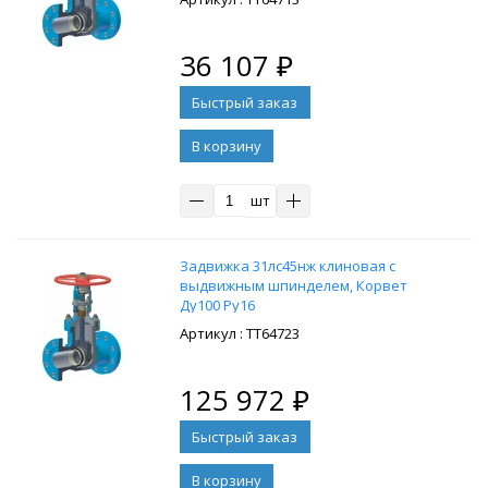
36 107
₽
В корзину
шт
Задвижка 31лс45нж клиновая с
выдвижным шпинделем, Корвет
Ду100 Ру16
: ТТ64723
125 972
₽
В корзину