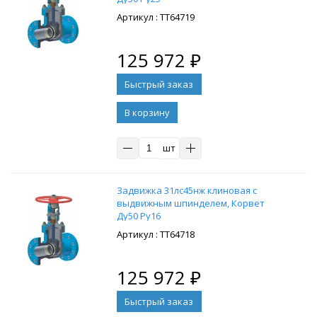
: ТТ64719
125 972
₽
В корзину
шт
Задвижка 31лс45нж клиновая с
выдвижным шпинделем, Корвет
Ду50 Ру16
: ТТ64718
125 972
₽