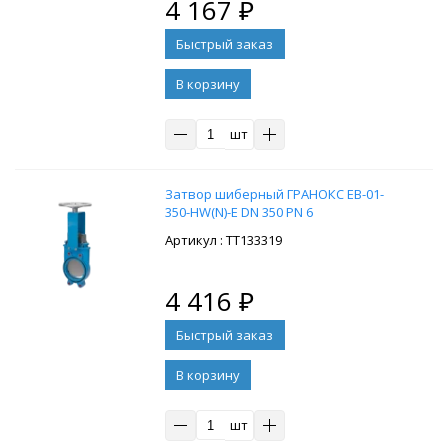
4 167
₽
В корзину
шт
Затвор шиберный ГРАНОКС EB-01-
350-HW(N)-E DN 350 PN 6
: ТТ133319
4 416
₽
В корзину
шт