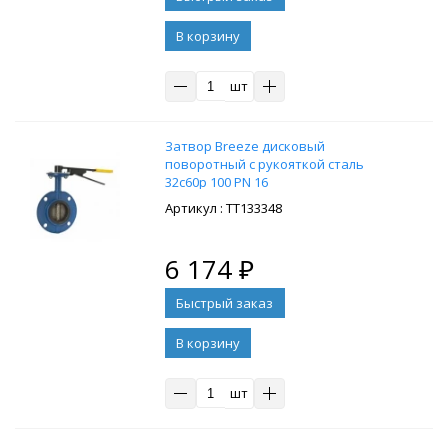
В корзину
шт
Затвор Breeze дисковый
поворотный с рукояткой сталь
32с60р 100 PN 16
: ТТ133348
6 174
₽
В корзину
шт