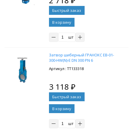
2 718
₽
В корзину
шт
Затвор шиберный ГРАНОКС EB-01-
300-HW(N)-E DN 300 PN 6
: ТТ133318
3 118
₽
В корзину
шт