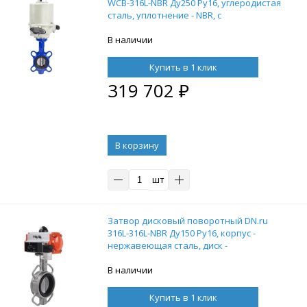
WCB-316L-NBR Ду250 Ру16, углеродистая
сталь, уплотнение - NBR, с
электроприводом ГЗ-ОФ-400/14М 380 В
В наличии
Купить в 1 клик
319 702
₽
В корзину
шт
Затвор дисковый поворотный DN.ru
316L-316L-NBR Ду150 Ру16, корпус -
нержавеющая сталь, диск -
нержавеющая сталь, уплотнение - NBR,
с пневмоприводом DN.ru SA-130 и
В наличии
пневмораспределителем 4M310-08 24V
Купить в 1 клик