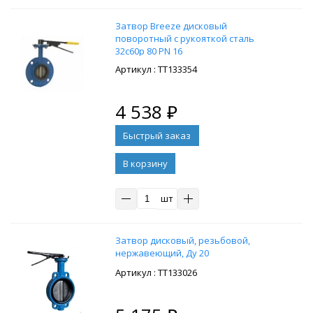
Затвор Breeze дисковый
поворотный с рукояткой сталь
32с60р 80 PN 16
: ТТ133354
4 538
₽
В корзину
шт
Затвор дисковый, резьбовой,
нержавеющий, Ду 20
: ТТ133026