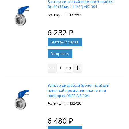
Затвор дисковый нержавеющий с/с
Dn 40 (38 мм l 1 1/2") AISI 304
: ТТ132552
6 232
₽
В корзину
шт
Затвор дисковый (молочный) для
пищевой промышленности под
приварку DN32 AISI304
: ТТ132420
6 480
₽