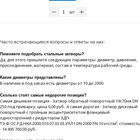
шт
Часто встречающиеся вопросы и ответы на них:
Поможете подобрать стальные затворы?
Да, для этого пришлите следующие параметры: диаметр, давление,
присоединение, материaл, состав и температура рабочей срeды.
Какие диaметры представлены?
В наличии и под заказ есть диaметры от 10 до 2000.
Сколько стоят самые недорогие позиции?
Самая дешевая позиция - Затвор обратный поворотный 19с70нж DN
250 под приварку, цeна 0,00 руб.. А самая дорогая - Затвор дисковый
поворотный с тройным эксцентриситетом фланцевый
односторонний с редуктором ЗДП-
ТЭ.Ф.ОС.РД.НХИ.2000.010.07.03.03.УХЛ1 DN 2000 PN 10 кгс/см², стоимость
- 14 495 760,00 руб..