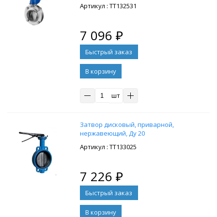
: ТТ132531
7 096
₽
В корзину
шт
Затвор дисковый, приварной,
нержавеющий, Ду 20
: ТТ133025
7 226
₽
В корзину