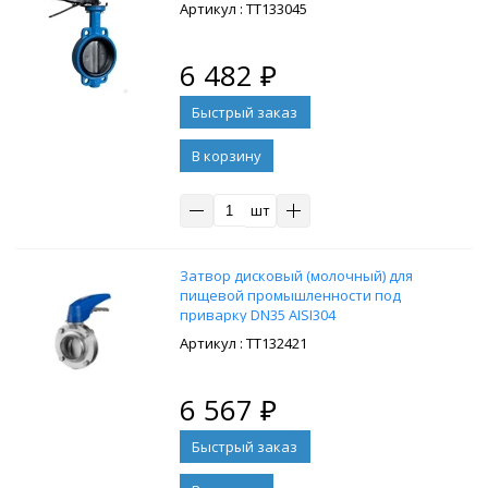
: ТТ133045
6 482
₽
В корзину
шт
Затвор дисковый (молочный) для
пищевой промышленности под
приварку DN35 AISI304
: ТТ132421
6 567
₽