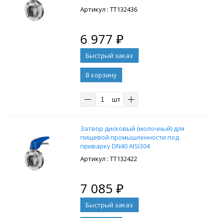
: ТТ132436
6 977
₽
В корзину
шт
Затвор дисковый (молочный) для
пищевой промышленности под
приварку DN40 AISI304
: ТТ132422
7 085
₽