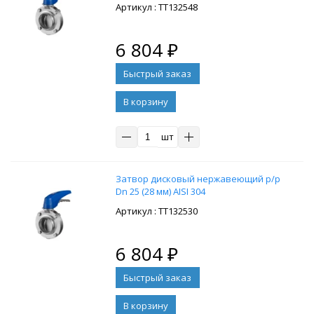
: ТТ132548
6 804
₽
В корзину
шт
Затвор дисковый нержавеющий р/р
Dn 25 (28 мм) AISI 304
: ТТ132530
6 804
₽
В корзину