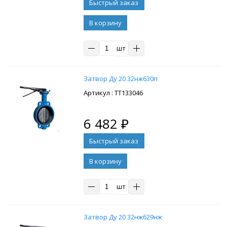
В корзину
шт
Затвор Ду 20 32нж630п
: ТТ133046
6 482
₽
В корзину
шт
Затвор Ду 20 32нж629нж