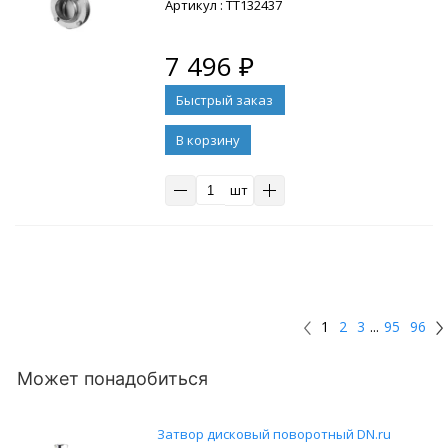
: ТТ132437
7 496
₽
В корзину
шт
1
2
3
...
95
96
Может понадобиться
Затвор дисковый поворотный DN.ru