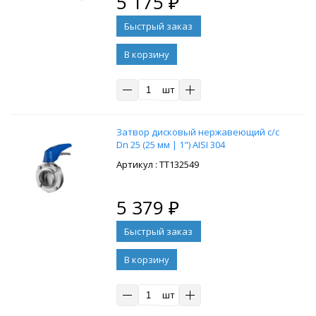
5 175
₽
В корзину
шт
Затвор дисковый нержавеющий с/с
Dn 25 (25 мм | 1") AISI 304
: ТТ132549
5 379
₽
В корзину
шт