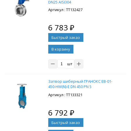
DN25 AISI304
: ТТ132427
6 783
₽
В корзину
шт
Затвор шиберный ГРАНОКС EB-01-
450-HW(N)-E DN 450 PN 5
: ТТ133321
6 792
₽