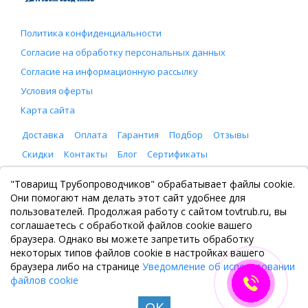
Политика конфиденциальности
Согласие на обработку персональных данных
Согласие на информационную рассылку
Условия оферты
Карта сайта
Доставка
Оплата
Гарантия
Подбор
Отзывы
Скидки
Контакты
Блог
Сертификаты
ООО "Товарищ Трубопроводчиков"
"Товарищ Трубопроводчиков" обрабатывает файлы cookie.
Москва, Рязанский проспект 8, с. 2
Они помогают нам делать этот сайт удобнее для
+7 (495) 065-46-75
пользователей. Продолжая работу с сайтом tovtrub.ru, вы
zakaz@tovtrub.ru
соглашаетесь с обработкой файлов cookie вашего
09:00-17:00 ПН-ПТ
браузера. Однако вы можете запретить обработку
Склад: Москва, Рязанский проспект 8, с. 2
некоторых типов файлов cookie в настройках вашего
браузера либо на странице
Уведомление об использовании
файлов cookie
OK
© Все права защищены. Информация сайта защищена законом об авторских правах, 2020-