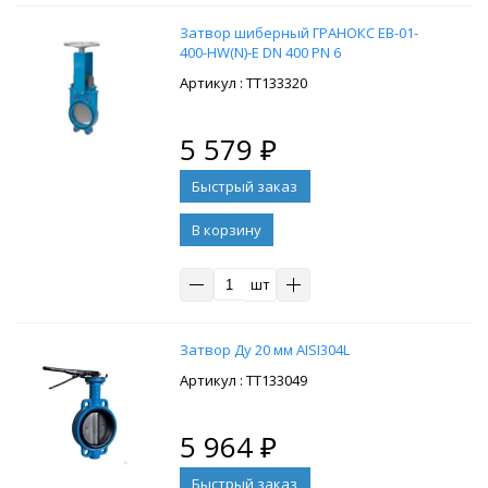
Затвор шиберный ГРАНОКС EB-01-
400-HW(N)-E DN 400 PN 6
: ТТ133320
5 579
₽
В корзину
шт
Затвор Ду 20 мм AISI304L
: ТТ133049
5 964
₽