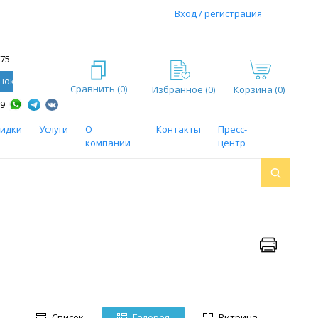
Вход / регистрация
-75
нок
Сравнить (
0
)
Избранное (
0
)
Корзина (0)
59
кидки
Услуги
О
Контакты
Пресс-
компании
центр
Список
Галерея
Витрина