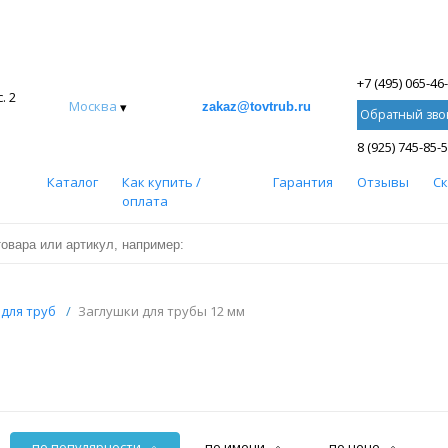
+7 (495) 065-46
. 2
Москва
▾
zakaz@tovtrub.ru
Обратный зво
8 (925) 745-85-
Каталог
Как купить /
Гарантия
Отзывы
С
оплата
для труб
/
Заглушки для трубы 12 мм
по популярности
по имени
по цене