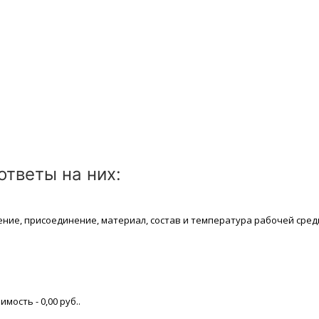
тветы на них:
ение, присоединение, материaл, состав и температура рабочей срeд
имость - 0,00 руб..