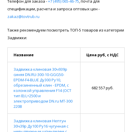
Телефон для заказа -
+7 (495) 065-46-75
, почта для
спецификации, расчета и запроса оптовых цен -
zakaz@tovtrub.ru
Также рекомендуем посмотреть ТОП-5 товаров из категории
Задвижки:
Название
Цена руб, с НДС
Задвижка клиновая 30ч939р
синяя DN.RU-300-10-GGG50-
EPDM-F4-BLUE Ду300 Ру10,
обрезиненный клин - EPDM, с
682 557 руб.
колонкой управления F14 (ОСТ
тип В) L=2500 и
электроприводом DN.ru MT-300
220В
Задвижка клиновая Нептун
30ч39р Ду100 Ру16 чугунная с
невыдвижным шпинделем с