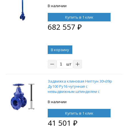
EPDM, с колонкой управления F14
(ОСТ тип В) L=2500 и
В наличии
электроприводом DN.ru MT-300
220В
Купить в 1 клик
682 557
₽
В корзину
шт
Задвижка клиновая Нептун 30ч39р
Ду100 Ру16 чугунная с
невыдвижным шпинделем с
обрезиненным клином с
телескопическим штоком 1300-1800
В наличии
мм, на штурвал, управление
штурвал
Купить в 1 клик
41 501
₽