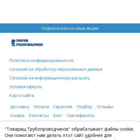
Подписаться на наши акции
Политика конфиденциальности
Согласие на обработку персональных данных
Согласие на информационную рассылку
Условия оферты
Карта сайта
Доставка
Оплата
Гарантия
Подбор
Отзывы
Скидки
Контакты
Блог
Сертификаты
ООО "Товарищ Трубопроводчиков"
"Товарищ Трубопроводчиков" обрабатывает файлы cookie.
Москва, Рязанский проспект 8, с. 2
Они помогают нам делать этот сайт удобнее для
+7 (495) 065-46-75