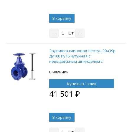
В корзину
шт
Задвижка клиновая Нептун 30ч39р
Ду100 Ру16 чугунная с
невыдвижным шпинделем с
обрезиненным клином с
телескопическим штоком 1050-1750
В наличии
мм, на штурвал, управление
штурвал
Купить в 1 клик
41 501
₽
В корзину
шт