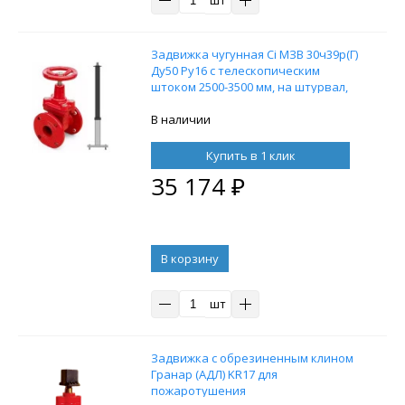
Задвижка чугунная Ci МЗВ 30ч39р(Г)
Ду50 Ру16 с телескопическим
штоком 2500-3500 мм, на штурвал,
управление Т-образный ключ, без
ключа
В наличии
Купить в 1 клик
35 174
₽
В корзину
шт
Задвижка с обрезиненным клином
Гранар (АДЛ) KR17 для
пожаротушения