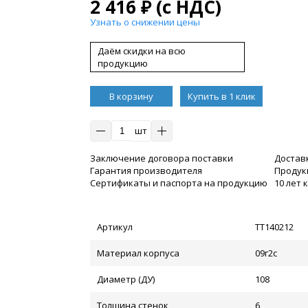
2 416
₽
(с НДС)
Узнать о снижении цены
Даём скидки на всю
продукцию
В корзину
Купить в 1 клик
шт
Заключение договора поставки
Достав
Гарантия производителя
Продукц
Сертификаты и паспорта на продукцию
10 лет
Артикул
ТТ140212
Материал корпуса
09г2с
Диаметр (ДУ)
108
Толщина стенок
6