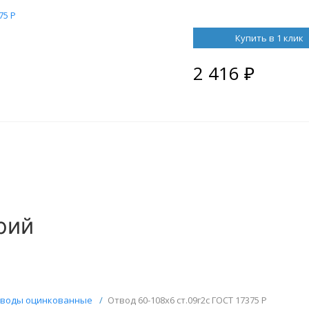
75 Р
Купить в 1 клик
2 416
₽
рий
воды оцинкованные
/
Отвод 60-108х6 ст.09г2с ГОСТ 17375 Р