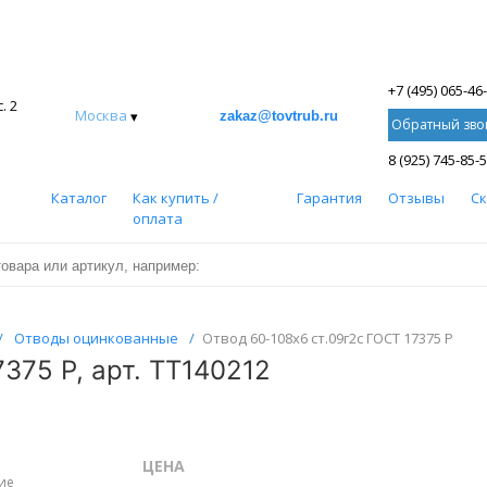
+7 (495) 065-46
. 2
Москва
▾
zakaz@tovtrub.ru
Обратный зво
8 (925) 745-85-
Каталог
Как купить /
Гарантия
Отзывы
С
оплата
/
Отводы оцинкованные
/
Отвод 60-108х6 ст.09г2с ГОСТ 17375 Р
375 Р, арт. ТТ140212
ЦЕНА
ие