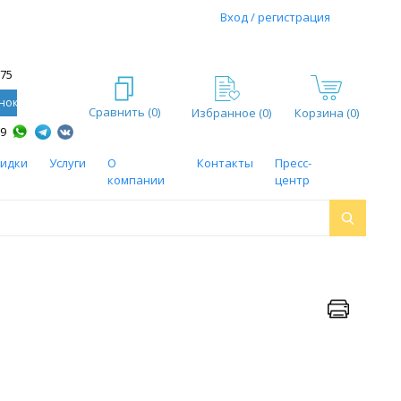
Вход / регистрация
-75
нок
Сравнить (
0
)
Избранное (
0
)
Корзина (0)
59
кидки
Услуги
О
Контакты
Пресс-
компании
центр