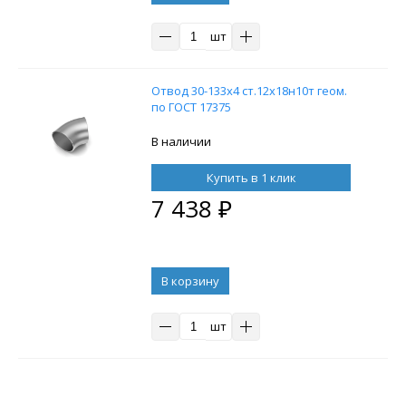
шт
Отвод 30-133х4 ст.12х18н10т геом.
по ГОСТ 17375
В наличии
Купить в 1 клик
7 438
₽
В корзину
шт