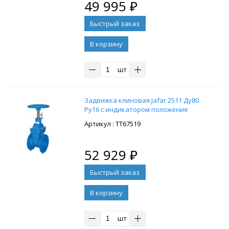
49 995
₽
В корзину
шт
Задвижка клиновая Jafar 2511 Ду80
Ру16 с индикатором положения
: ТТ67519
52 929
₽
В корзину
шт