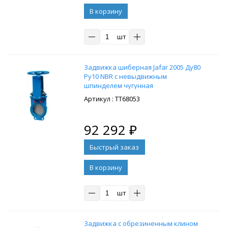
В корзину
шт
Задвижка шиберная Jafar 2005 Ду80
Ру10 NBR с невыдвижным
шпинделем чугунная
: ТТ68053
92 292
₽
В корзину
шт
Задвижка с обрезиненным клином