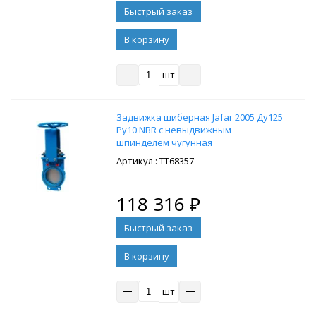
В корзину
шт
Задвижка шиберная Jafar 2005 Ду125
Ру10 NBR с невыдвижным
шпинделем чугунная
: ТТ68357
118 316
₽
В корзину
шт