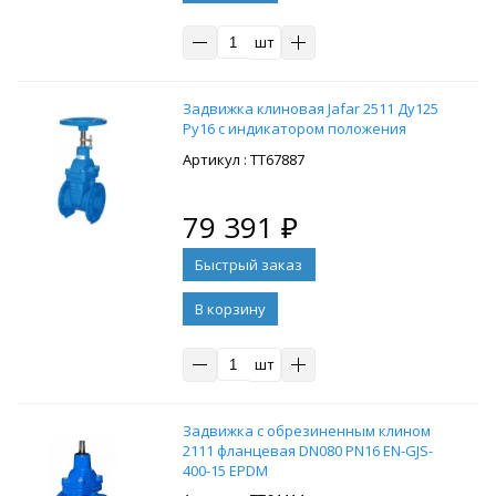
шт
Задвижка клиновая Jafar 2511 Ду125
Ру16 с индикатором положения
: ТТ67887
79 391
₽
В корзину
шт
Задвижка с обрезиненным клином
2111 фланцевая DN080 PN16 EN-GJS-
400-15 EPDM