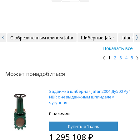
С обрезиненным клином Jafar
Шиберные Jafar
Jafar ти
Показать всё
1
2
3
4
5
Может понадобиться
Задвижка шиберная Jafar 2004 Ду500 Ру4
NBR с невыдвижным шпинделем
чугунная
В наличии
Купить в 1 клик
1 295 108
₽