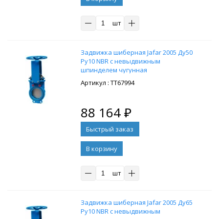
шт
Задвижка шиберная Jafar 2005 Ду50
Ру10 NBR с невыдвижным
шпинделем чугунная
: ТТ67994
88 164
₽
В корзину
шт
Задвижка шиберная Jafar 2005 Ду65
Ру10 NBR с невыдвижным