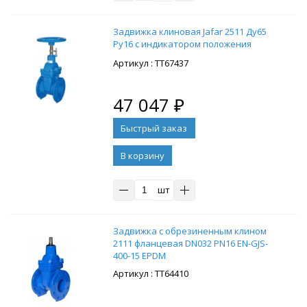
Задвижка клиновая Jafar 2511 Ду65
Ру16 с индикатором положения
: ТТ67437
47 047
₽
В корзину
шт
Задвижка с обрезиненным клином
2111 фланцевая DN032 PN16 EN-GJS-
400-15 EPDM
: ТТ64410