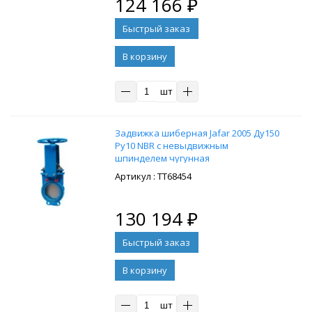
124 166
₽
В корзину
шт
Задвижка шиберная Jafar 2005 Ду150
Ру10 NBR с невыдвижным
шпинделем чугунная
: ТТ68454
130 194
₽
В корзину
шт