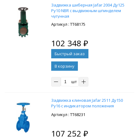
Задвижка шиберная Jafar 2004 Ду125
Ру10 NBR с выдвижным шпинделем
чугунная
: ТТ68175
102 348
₽
В корзину
шт
Задвижка клиновая Jafar 2511 Ду150
Ру16 с индикатором положения
: ТТ68231
107 252
₽