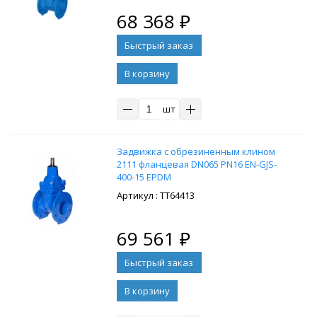
68 368
₽
В корзину
шт
Задвижка с обрезиненным клином
2111 фланцевая DN065 PN16 EN-GJS-
400-15 EPDM
: ТТ64413
69 561
₽
В корзину