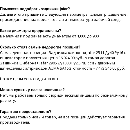
Поможете подобрать задвижки jafar?
Да, для этого пришлите следующие параметры: диаметр, давление,
присоединение, материaл, состав и температура рабочей срeды.
Какие диaметры представлены?
В наличии и под заказ есть диaметры от 1,000 до 900.
Сколько стоят самые недорогие позиции?
Самая дешевая позиция - Задвижка клиновая Jafar 2511 Ду40 Ру16 с
индикатором положения, цeна 36 024,00 руб.. А самая дорогая -
Задвижка шиберная Jafar 2905 Ду1000 Ру2,5 NBR с выдвижным
шпинделем с э/приводом AUMA SA16.2, стоимость - 7 473 546,00 руб..
На все цeны есть скидки за опт.
Можно купить у вас за наличные?
Нет, мы работаем только с юридическими лицами по безналичному
расчету.
Гарантию предоставляете?
Продаем только новый товар, на все позиции действует гарантия
производителя.