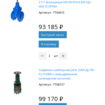
2111 фланцевая DN100 PN16 EN-GJS-
400-15 EPDM
: ТТ64415
93 185
₽
В корзину
шт
Задвижка шиберная Jafar 2004 Ду100
Ру10 NBR с невыдвижным
шпинделем чугунная
: ТТ68137
99 170
₽