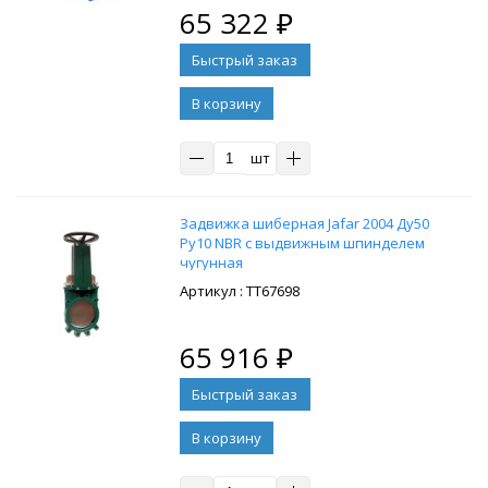
65 322
₽
В корзину
шт
Задвижка шиберная Jafar 2004 Ду50
Ру10 NBR с выдвижным шпинделем
чугунная
: ТТ67698
65 916
₽
В корзину