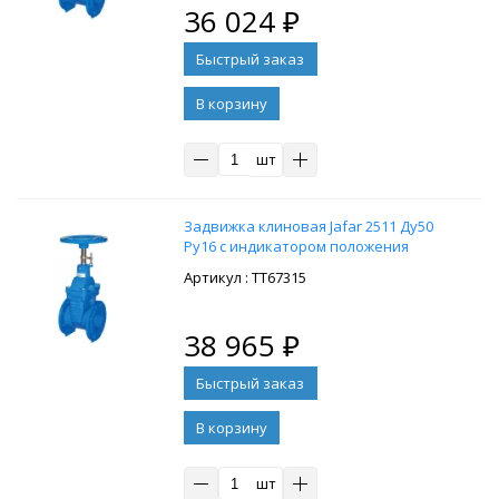
36 024
₽
В корзину
шт
Задвижка клиновая Jafar 2511 Ду50
Ру16 с индикатором положения
: ТТ67315
38 965
₽
В корзину
шт