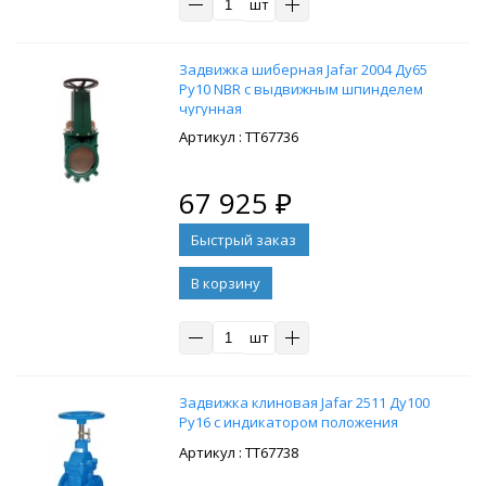
шт
Задвижка шиберная Jafar 2004 Ду65
Ру10 NBR с выдвижным шпинделем
чугунная
: ТТ67736
67 925
₽
В корзину
шт
Задвижка клиновая Jafar 2511 Ду100
Ру16 с индикатором положения
: ТТ67738