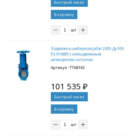
В корзину
шт
Задвижка шиберная Jafar 2005 Ду100
Ру10 NBR с невыдвижным
шпинделем чугунная
: ТТ68163
101 535
₽
В корзину
шт