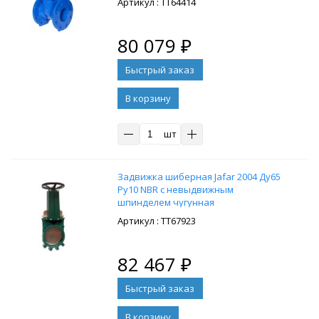
: ТТ64414
80 079
₽
В корзину
шт
Задвижка шиберная Jafar 2004 Ду65
Ру10 NBR с невыдвижным
шпинделем чугунная
: ТТ67923
82 467
₽
В корзину