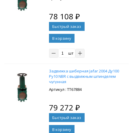
78 108
₽
В корзину
шт
Задвижка шиберная Jafar 2004 Ду100
Ру10 NBR с выдвижным шпинделем
чугунная
: ТТ67884
79 272
₽
В корзину