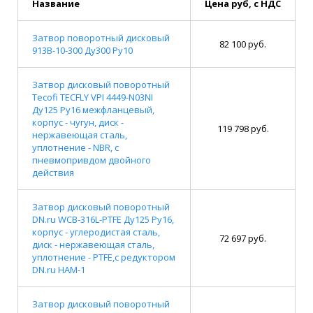
Название
Цена руб, с НДС
Затвор поворотный дисковый
82 100 руб.
913B-10-300 Ду300 Ру10
Затвор дисковый поворотный
Tecofi TECFLY VPI 4449-N03NI
Ду125 Ру16 межфланцевый,
корпус - чугун, диск -
119 798 руб.
нержавеющая сталь,
уплотнение - NBR, с
пневмопривдом двойного
действия
Затвор дисковый поворотный
DN.ru WCB-316L-PTFE Ду125 Ру16,
корпус - углеродистая сталь,
72 697 руб.
диск - нержавеющая сталь,
уплотнение - PTFE,с редуктором
DN.ru HAM-1
Затвор дисковый поворотный