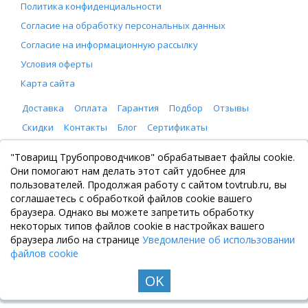
Политика конфиденциальности
Согласие на обработку персональных данных
Согласие на информационную рассылку
Условия оферты
Карта сайта
Доставка
Оплата
Гарантия
Подбор
Отзывы
Скидки
Контакты
Блог
Сертификаты
ООО "Товарищ Трубопроводчиков"
"Товарищ Трубопроводчиков" обрабатывает файлы cookie.
Москва, Рязанский проспект 8, с. 2
Они помогают нам делать этот сайт удобнее для
+7 (495) 065-46-75
пользователей. Продолжая работу с сайтом tovtrub.ru, вы
zakaz@tovtrub.ru
соглашаетесь с обработкой файлов cookie вашего
09:00-17:00 ПН-ПТ
браузера. Однако вы можете запретить обработку
Склад: Москва, Рязанский проспект 8, с. 2
некоторых типов файлов cookie в настройках вашего
браузера либо на странице
Уведомление об использовании
файлов cookie
OK
© Все права защищены. Информация сайта защищена законом об авторских правах, 2020-
2026. Не является публичной офертой