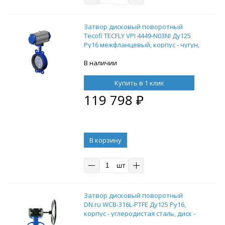
Затвор дисковый поворотный
Tecofi TECFLY VPI 4449-N03NI Ду125
Ру16 межфланцевый, корпус - чугун,
диск - нержавеющая сталь,
уплотнение - NBR, с
В наличии
пневмопривдом двойного
действия
Купить в 1 клик
119 798
₽
В корзину
шт
Затвор дисковый поворотный
DN.ru WCB-316L-PTFE Ду125 Ру16,
корпус - углеродистая сталь, диск -
нержавеющая сталь, уплотнение -