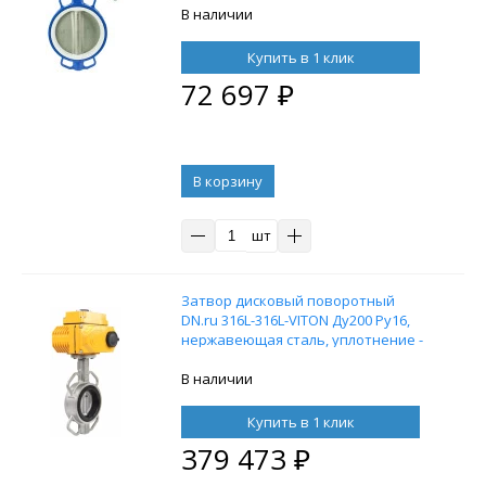
PTFE,с редуктором DN.ru HAM-1
В наличии
Купить в 1 клик
72 697
₽
В корзину
шт
Затвор дисковый поворотный
DN.ru 316L-316L-VITON Ду200 Ру16,
нержавеющая сталь, уплотнение -
VITON, с электроприводом DN.ru-040
380В
В наличии
Купить в 1 клик
379 473
₽