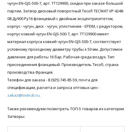
чугун EN-GJS-500-7, арт. ТТ129900, скидки при заказе большой
партии. Затвор дисковый поворотный Tecofi TECWAT VP 4248-
08 Ду900 Ру16 фланцевый с двойным эксцентриситетом,
корпус - чугун, диск - чугун, уплотнение - EPDM, с редуктором,
корпус ковкий чугун EN-GJS-500-7, арт. ТТ129900 имеет
материал корпуса ковкий чугун EN-GJS-500-7, соответствует
условному проходному диаметру трубы ± 50 мм. Допустимое
давление для работы 16 бар. Рабочая среда воздух. Тип
присоединения фланцевый. Производитель Tecofi, страна
производства Франция.
Телефон для заказа - 8 (925) 745-85-59, почта для
спецификации, расчета и запроса оптовых цен -
zakaz@tovtrub.ru
.
Также рекомендуем посмотреть ТОП-5 товаров из категории
Затворы: