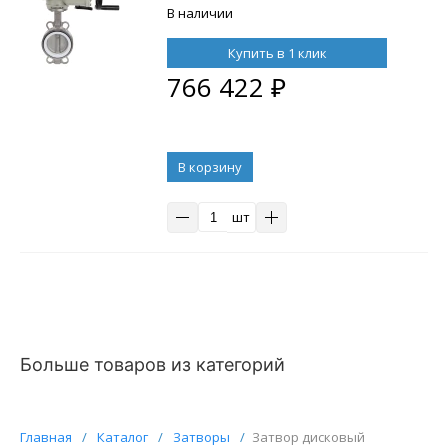
уплотнение - PTFE, с
В наличии
взрывозащищенным
электроприводом ГЗ ОФВ-1200/30
Купить в 1 клик
380 В
766 422
₽
В корзину
шт
Больше товаров из категорий
Главная
/
Каталог
/
Затворы
/
Затвор дисковый