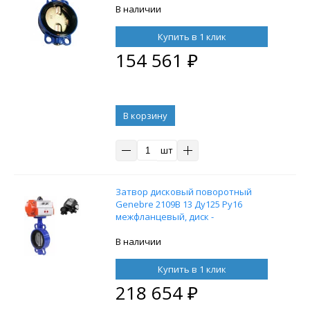
В наличии
Купить в 1 клик
154 561
₽
В корзину
шт
Затвор дисковый поворотный
Genebre 2109В 13 Ду125 Ру16
межфланцевый, диск -
нержавеющая сталь, NBR, с
пневмоприводом DN.ru SA-105 с
В наличии
возвратными пружинами и с
электропневматическим
Купить в 1 клик
поворотным позиционером DN.ru
218 654
₽
YT-1000RSI с обратной связью