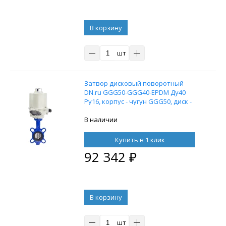
В корзину
шт
Затвор дисковый поворотный
DN.ru GGG50-GGG40-EPDM Ду40
Ру16, корпус - чугун GGG50, диск -
чугун GGG40, с электроприводом
ГЗ-ОФ-25/5.5К, 380В
В наличии
Купить в 1 клик
92 342
₽
В корзину
шт