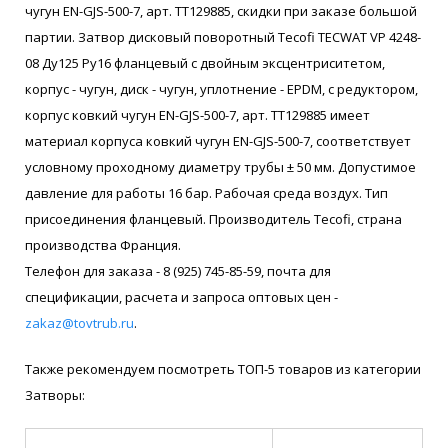
чугун EN-GJS-500-7, арт. ТТ129885, скидки при заказе большой
партии. Затвор дисковый поворотный Tecofi TECWAT VP 4248-
08 Ду125 Ру16 фланцевый с двойным эксцентриситетом,
корпус - чугун, диск - чугун, уплотнение - EPDM, с редуктором,
корпус ковкий чугун EN-GJS-500-7, арт. ТТ129885 имеет
материал корпуса ковкий чугун EN-GJS-500-7, соответствует
условному проходному диаметру трубы ± 50 мм. Допустимое
давление для работы 16 бар. Рабочая среда воздух. Тип
присоединения фланцевый. Производитель Tecofi, страна
производства Франция.
Телефон для заказа - 8 (925) 745-85-59, почта для
спецификации, расчета и запроса оптовых цен -
zakaz@tovtrub.ru
.
Также рекомендуем посмотреть ТОП-5 товаров из категории
Затворы: