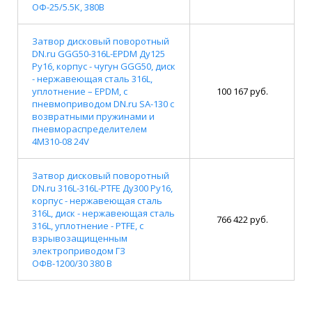
ОФ-25/5.5К, 380В
Затвор дисковый поворотный
DN.ru GGG50-316L-EPDM Ду125
Ру16, корпус - чугун GGG50, диск
- нержавеющая сталь 316L,
уплотнение – EPDM, с
100 167 руб.
пневмоприводом DN.ru SA-130 с
возвратными пружинами и
пневмораспределителем
4M310-08 24V
Затвор дисковый поворотный
DN.ru 316L-316L-PTFE Ду300 Ру16,
корпус - нержавеющая сталь
316L, диск - нержавеющая сталь
766 422 руб.
316L, уплотнение - PTFE, с
взрывозащищенным
электроприводом ГЗ
ОФВ-1200/30 380 В