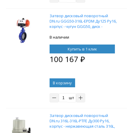
Затвор дисковый поворотный
DN.ru GGG50-316L-EPDM Ду125 Ру16,
корпус - чугун GGG50, диск -
нержавеющая сталь 316L,
уплотнение – EPDM, с
В наличии
пневмоприводом DN.ru SA-130 с
возвратными пружинами и
Купить в 1 клик
пневмораспределителем 4M310-08
100 167
₽
24V
В корзину
шт
Затвор дисковый поворотный
DN.ru 316L-316L-PTFE Ду300 Ру16,
корпус - нержавеющая сталь 316L,
диск - нержавеющая сталь 316L,