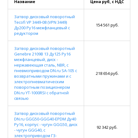
Название
Цена руб, с НДС
Затвор дисковый поворотный
Tecofi VP 3449-08 (VPN 3449)
154 561 руб.
Ду200 Ру16 межфланцевый с
редуктором
Затвор дисковый поворотный
Genebre 2109В 13 Ду125 Ру16
межфланцевый, диск -
нержавеющая сталь, NBR, с
пневмоприводом DN.ru SA-105 с
218 654 руб.
возвратными пружинами и с
электропневматическим
поворотным позиционером
DN.ru YT-1000RSI с обратной
связью
Затвор дисковый поворотный
DN.ru GGG50-GGG40-EPDM Ду40
Ру16, корпус - чугун GGG50, диск
92 342 руб.
- чугун GGG40, с
электроприводом ГЗ-