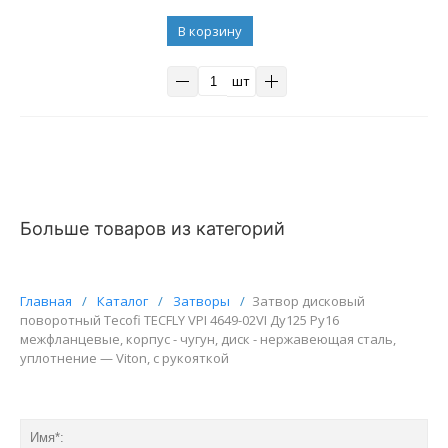
В корзину
шт
Больше товаров из категорий
Главная
/
Каталог
/
Затворы
/
Затвор дисковый
поворотный Tecofi TECFLY VPI 4649-02VI Ду125 Ру16
межфланцевые, корпус - чугун, диск - нержавеющая сталь,
уплотнение — Viton, с рукояткой