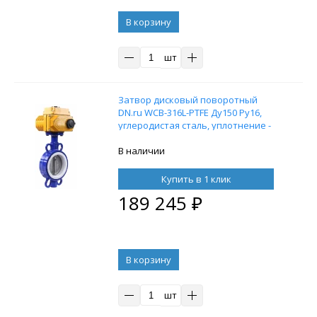
В корзину
шт
Затвор дисковый поворотный
DN.ru WCB-316L-PTFE Ду150 Ру16,
углеродистая сталь, уплотнение -
PTFE, с электроприводом DN.ru-040
220В
В наличии
Купить в 1 клик
189 245
₽
В корзину
шт