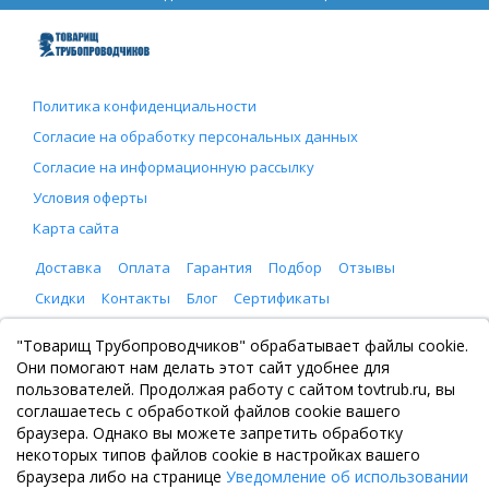
Политика конфиденциальности
Согласие на обработку персональных данных
Согласие на информационную рассылку
Условия оферты
Карта сайта
Доставка
Оплата
Гарантия
Подбор
Отзывы
Скидки
Контакты
Блог
Сертификаты
ООО "Товарищ Трубопроводчиков"
"Товарищ Трубопроводчиков" обрабатывает файлы cookie.
Москва, Рязанский проспект 8, с. 2
Они помогают нам делать этот сайт удобнее для
+7 (495) 065-46-75
пользователей. Продолжая работу с сайтом tovtrub.ru, вы
zakaz@tovtrub.ru
соглашаетесь с обработкой файлов cookie вашего
09:00-17:00 ПН-ПТ
браузера. Однако вы можете запретить обработку
Склад: Москва, Рязанский проспект 8, с. 2
некоторых типов файлов cookie в настройках вашего
браузера либо на странице
Уведомление об использовании