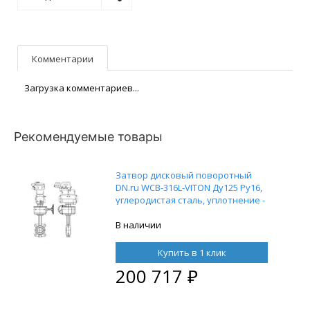
Комментарии
Загрузка комментариев...
Рекомендуемые товары
Затвор дисковый поворотный
DN.ru WCB-316L-VITON Ду125 Ру16,
углеродистая сталь, уплотнение -
VITON, с пневмоприводом DN.ru-DA-
083, с ручным дублером HDM-2 и с
В наличии
электропневматическим
поворотным позиционером DN.ru
Купить в 1 клик
YT-1000RSN без обратной связи
200 717
₽