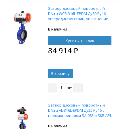
Затвор дисковый поворотный
DN.ru WCB-316L-EPDM Ду80 Ру16,
углеродистая сталь, уплотнение -
EPDM, с пневмоприводом DN.ru SA-
105 и пневмораспределителем
В наличии
4M310-08 220V
Купить в 1 клик
84 914
₽
В корзину
шт
Затвор дисковый поворотный
DN.ru AL-316L-EPDM Ду25 Ру16 с
пневмоприводом SA-083 и БКВ APL-
210N
В наличии