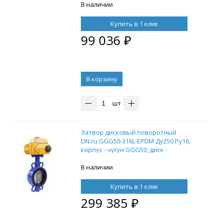
уплотнение - PTFE, межфланцевый,
В наличии
с редуктором Pro-Gear X-41-W-200
Купить в 1 клик
99 036
₽
В корзину
шт
Затвор дисковый поворотный
DN.ru GGG50-316L-EPDM Ду250 Ру16,
корпус - чугун GGG50, диск -
нержавеющая сталь 316L,
уплотнение – EPDM, с
В наличии
электроприводом DN.ru-040 220В (0-
10В)
Купить в 1 клик
299 385
₽