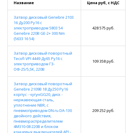
Название
Цена руб, с НДС
Затвор дисковый Genebre 2103
16 Ду200 Ру16 с
электроприводом 5803 54
428 575 руб.
Genebre 220В GE-2+ 300 Nm
(5633 16 54)
Затвор дисковый поворотный
Tecofi VPI 4449 Ду65 Ру16 с
109 358 руб.
электроприводом ГЗ-
ОФ-25/5,5К, 220В
Затвор дисковый поворотный
Genebre 2109В 18 Ду250 Ру16
корпус - чугунGG20, диск -
нержавеющая сталь,
уплотнение NBR, с
пневмоприводом DN.ru DA-130
209 252 руб.
двойного действия,
пневмораспределителем
4M310-08 220В и блоком
концевых выключателей APL-