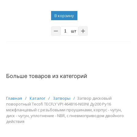
В корзину
шт
Больше товаров из категорий
Главная
/
Каталог
/
Затворы
/
Затвор дисковый
поворотный Tecofi TECFLY VPI 464816-N03NI Ду200 Ру16
межфланцевый с резьбовыми проушинами, корпус - чугун,
диск - чугун, уплотнение - NBR, с пневмоприводом двойного
действия