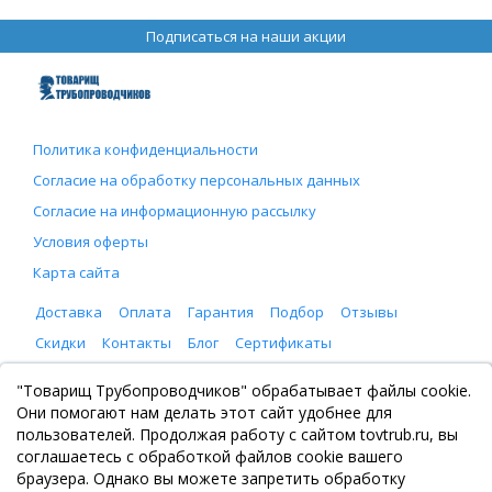
Подписаться на наши акции
Политика конфиденциальности
Согласие на обработку персональных данных
Согласие на информационную рассылку
Условия оферты
Карта сайта
Доставка
Оплата
Гарантия
Подбор
Отзывы
Скидки
Контакты
Блог
Сертификаты
ООО "Товарищ Трубопроводчиков"
"Товарищ Трубопроводчиков" обрабатывает файлы cookie.
Москва, Рязанский проспект 8, с. 2
Они помогают нам делать этот сайт удобнее для
+7 (495) 065-46-75
пользователей. Продолжая работу с сайтом tovtrub.ru, вы
zakaz@tovtrub.ru
соглашаетесь с обработкой файлов cookie вашего
09:00-17:00 ПН-ПТ
браузера. Однако вы можете запретить обработку
Склад: Москва, Рязанский проспект 8, с. 2