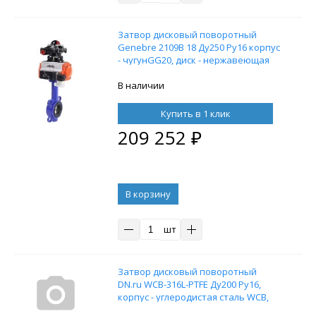
Затвор дисковый поворотный
Genebre 2109В 18 Ду250 Ру16 корпус
- чугунGG20, диск - нержавеющая
сталь, уплотнение NBR, с
пневмоприводом DN.ru DA-130
В наличии
двойного действия,
пневмораспределителем 4M310-08
Купить в 1 клик
220В и блоком концевых
209 252
₽
выключателей APL-210N
В корзину
шт
Затвор дисковый поворотный
DN.ru WCB-316L-PTFE Ду200 Ру16,
корпус - углеродистая сталь WCB,
диск - нержавеющая сталь 316L,