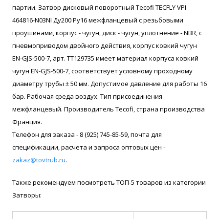
партии. Затвор дисковый поворотный Tecofi TECFLY VPI
464816-N03NI Ду200 Ру16 межфланцевый с резьбовыми
проушинами, корпус - чугун, диск - чугун, уплотнение - NBR, с
пневмоприводом двойного действия, корпус ковкий чугун
EN-GJS-500-7, арт. ТТ129735 имеет материал корпуса ковкий
чугун EN-GJS-500-7, соответствует условному проходному
диаметру трубы ± 50 мм. Допустимое давление для работы 16
бар. Рабочая среда воздух. Тип присоединения
межфланцевый. Производитель Tecofi, страна производства
Франция.
Телефон для заказа - 8 (925) 745-85-59, почта для
спецификации, расчета и запроса оптовых цен -
zakaz@tovtrub.ru
.
Также рекомендуем посмотреть ТОП-5 товаров из категории
Затворы: