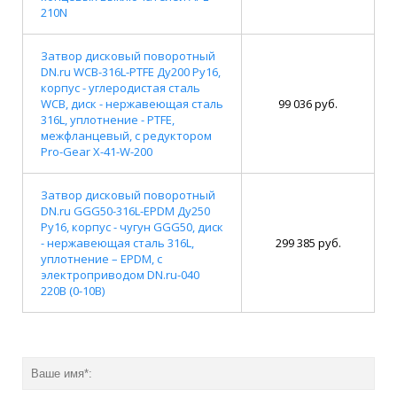
210N
Затвор дисковый поворотный
DN.ru WCB-316L-PTFE Ду200 Ру16,
корпус - углеродистая сталь
WCB, диск - нержавеющая сталь
99 036 руб.
316L, уплотнение - PTFE,
межфланцевый, с редуктором
Pro-Gear X-41-W-200
Затвор дисковый поворотный
DN.ru GGG50-316L-EPDM Ду250
Ру16, корпус - чугун GGG50, диск
- нержавеющая сталь 316L,
299 385 руб.
уплотнение – EPDM, с
электроприводом DN.ru-040
220В (0-10В)