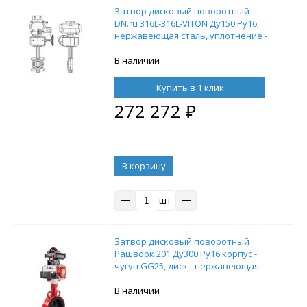
Затвор дисковый поворотный
DN.ru 316L-316L-VITON Ду150 Ру16,
нержавеющая сталь, уплотнение -
VITON, с пневмоприводом DN.ru DA-
105, пневмораспределителем
В наличии
4M310-08 220V и ручным дублером
HDM-3
Купить в 1 клик
272 272
₽
В корзину
шт
Затвор дисковый поворотный
Рашворк 201 Ду300 Ру16 корпус -
чугун GG25, диск - нержавеющая
сталь, уплотнение EPDM с
пневмоприводом DN.ru SA-210 с
В наличии
возвратными пружинами,