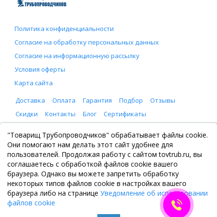
Политика конфиденциальности
Согласие на обработку персональных данных
Согласие на информационную рассылку
Условия оферты
Карта сайта
Доставка
Оплата
Гарантия
Подбор
Отзывы
Скидки
Контакты
Блог
Сертификаты
ООО "Товарищ Трубопроводчиков"
"Товарищ Трубопроводчиков" обрабатывает файлы cookie.
Москва, Рязанский проспект 8, с. 2
Они помогают нам делать этот сайт удобнее для
+7 (495) 065-46-75
пользователей. Продолжая работу с сайтом tovtrub.ru, вы
zakaz@tovtrub.ru
соглашаетесь с обработкой файлов cookie вашего
09:00-17:00 ПН-ПТ
браузера. Однако вы можете запретить обработку
Склад: Москва, Рязанский проспект 8, с. 2
некоторых типов файлов cookie в настройках вашего
браузера либо на странице
Уведомление об использовании
файлов cookie