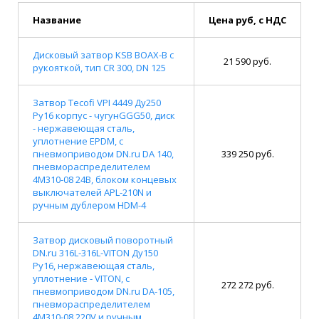
Название
Цена руб, с НДС
Дисковый затвор KSB BOAX-B с
21 590 руб.
рукояткой, тип CR 300, DN 125
Затвор Tecofi VPI 4449 Ду250
Ру16 корпус - чугунGGG50, диск
- нержавеющая сталь,
уплотнение EPDM, с
пневмоприводом DN.ru DA 140,
339 250 руб.
пневмораспределителем
4M310-08 24В, блоком концевых
выключателей APL-210N и
ручным дублером HDM-4
Затвор дисковый поворотный
DN.ru 316L-316L-VITON Ду150
Ру16, нержавеющая сталь,
уплотнение - VITON, с
272 272 руб.
пневмоприводом DN.ru DA-105,
пневмораспределителем
4M310-08 220V и ручным