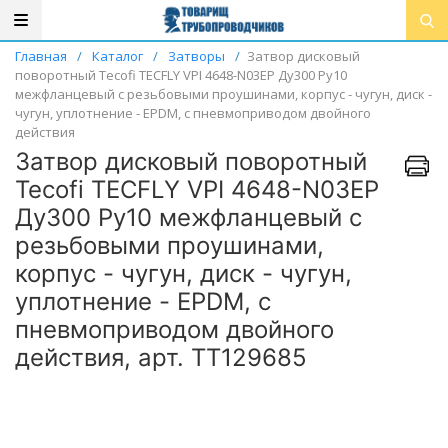
Главная
/
Каталог
/
Затворы
/
Затвор дисковый
поворотный Tecofi TECFLY VPI 4648-N03EP Ду300 Ру10
межфланцевый с резьбовыми проушинами, корпус - чугун, диск -
чугун, уплотнение - EPDM, с пневмоприводом двойного
действия
Затвор дисковый поворотный
Tecofi TECFLY VPI 4648-N03EP
Ду300 Ру10 межфланцевый с
резьбовыми проушинами,
корпус - чугун, диск - чугун,
уплотнение - EPDM, с
пневмоприводом двойного
действия, арт. ТТ129685