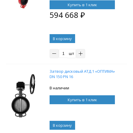
пневмораспределителем 4M310-08
Купить в 1 клик
220В и блоком концевых
594 668
₽
выключателей APL-210N
В корзину
шт
Затвор дисковый АТД.1 «ОПТИМА»
DN 150 PN 16
В наличии
Купить в 1 клик
В корзину