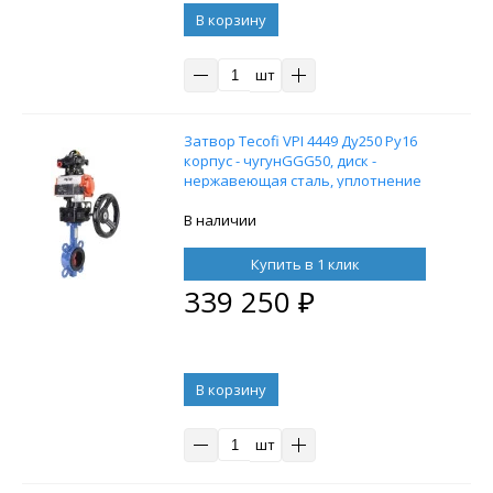
В корзину
шт
Затвор Tecofi VPI 4449 Ду250 Ру16
корпус - чугунGGG50, диск -
нержавеющая сталь, уплотнение
EPDM, с пневмоприводом DN.ru DA
140, пневмораспределителем
В наличии
4M310-08 24В, блоком концевых
выключателей APL-210N и ручным
Купить в 1 клик
дублером HDM-4
339 250
₽
В корзину
шт