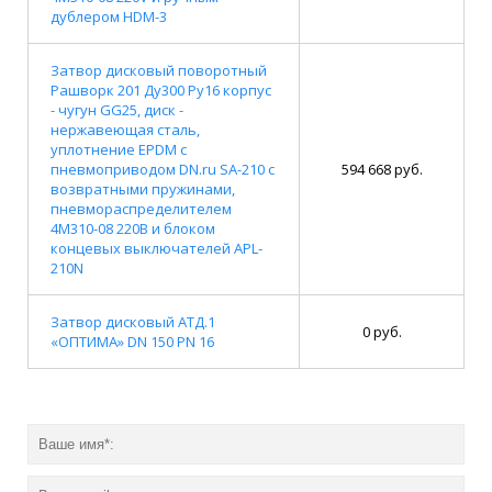
дублером HDM-3
Затвор дисковый поворотный
Рашворк 201 Ду300 Ру16 корпус
- чугун GG25, диск -
нержавеющая сталь,
уплотнение EPDM с
пневмоприводом DN.ru SA-210 с
594 668 руб.
возвратными пружинами,
пневмораспределителем
4M310-08 220В и блоком
концевых выключателей APL-
210N
Затвор дисковый АТД.1
0 руб.
«ОПТИМА» DN 150 PN 16