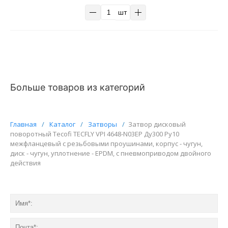
шт
Больше товаров из категорий
Главная
/
Каталог
/
Затворы
/
Затвор дисковый
поворотный Tecofi TECFLY VPI 4648-N03EP Ду300 Ру10
межфланцевый с резьбовыми проушинами, корпус - чугун,
диск - чугун, уплотнение - EPDM, с пневмоприводом двойного
действия