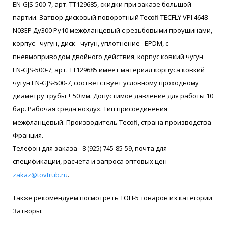
EN-GJS-500-7, арт. ТТ129685, скидки при заказе большой
партии. Затвор дисковый поворотный Tecofi TECFLY VPI 4648-
N03EP Ду300 Ру10 межфланцевый с резьбовыми проушинами,
корпус - чугун, диск - чугун, уплотнение - EPDM, с
пневмоприводом двойного действия, корпус ковкий чугун
EN-GJS-500-7, арт. ТТ129685 имеет материал корпуса ковкий
чугун EN-GJS-500-7, соответствует условному проходному
диаметру трубы ± 50 мм. Допустимое давление для работы 10
бар. Рабочая среда воздух. Тип присоединения
межфланцевый. Производитель Tecofi, страна производства
Франция.
Телефон для заказа - 8 (925) 745-85-59, почта для
спецификации, расчета и запроса оптовых цен -
zakaz@tovtrub.ru
.
Также рекомендуем посмотреть ТОП-5 товаров из категории
Затворы: