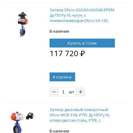
Затвор DN.ru GGG50-GGG40-EPDM
Ду150 Ру16, чугун, с
пневмоприводом DN.ru SA-130,
пневмораспределителем 4M310-08
24В, БКВ APL-210N и воздушным
В наличии
фильтром AFC2000
Купить в 1 клик
117 720
₽
В корзину
шт
Затвор дисковый поворотный
DN.ru WCB-316L-PTFE Ду100 Ру16,
углеродистая сталь, PTFE, с
пневмоприводом DN.ru SA-105 с
возвратными пружинами и с
В наличии