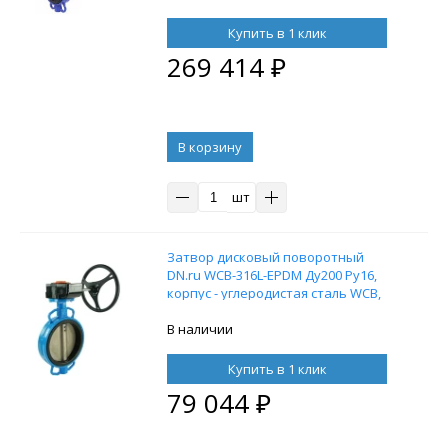
электропневматическим
поворотным позиционером DN.ru
Купить в 1 клик
YT-1000RSI с обратной связью
269 414
₽
В корзину
шт
Затвор дисковый поворотный
DN.ru WCB-316L-EPDM Ду200 Ру16,
корпус - углеродистая сталь WCB,
диск - нержавеющая сталь 316L,
уплотнение - EPDM, межфланцевый,
В наличии
с редуктором Pro-Gear X-41-W-200
Купить в 1 клик
79 044
₽