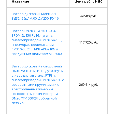
Название
Цена руб, с НДС
Затвор дисковый МАРШАЛ
49 500 руб.
ЗД32ч29рЛМ.00, ДУ 250, РУ 16
Затвор DN.ru GGG50-GGG40-
EPDM Ду150 Ру16, чугун, с
пневмоприводом DN.ru SA-130,
117 720 руб.
пневмораспределителем
4M310-08 24В, БКВ APL-210N и
воздушным фильтром AFC2000
Затвор дисковый поворотный
DN.ru WCB-316L-PTFE Ду100 Ру16,
углеродистая сталь, PTFE, с
пневмоприводом DN.ru SA-105 с
возвратными пружинами и с
269 414 руб.
электропневматическим
поворотным позиционером
DN.ru YT-1000RSI с обратной
связью