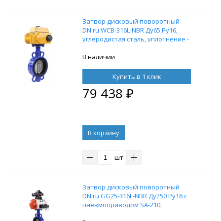
Затвор дисковый поворотный
DN.ru WCB-316L-NBR Ду65 Ру16,
углеродистая сталь, уплотнение -
NBR, с электроприводом DN.ru-005
220В
В наличии
Купить в 1 клик
79 438
₽
В корзину
шт
Затвор дисковый поворотный
DN.ru GG25-316L-NBR Ду250 Ру16 с
пневмоприводом SA-210,
пневмораспределителем 4M310-08