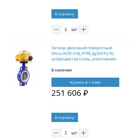
В корзину
шт
Затвор дисковый поворотный
DN.ru WCB-316L-PTFE Ду250 Ру16,
углеродистая сталь, уплотнение -
PTFE, с электроприводом DN.ru-060
220В
В наличии
Купить в 1 клик
251 606
₽
В корзину
шт