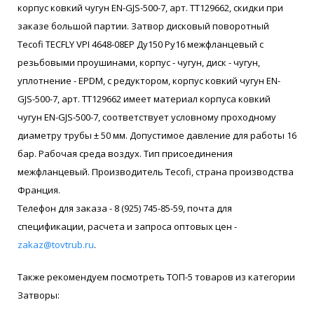
корпус ковкий чугун EN-GJS-500-7, арт. ТТ129662, скидки при
заказе большой партии. Затвор дисковый поворотный
Tecofi TECFLY VPI 4648-08EP Ду150 Ру16 межфланцевый с
резьбовыми проушинами, корпус - чугун, диск - чугун,
уплотнение - EPDM, с редуктором, корпус ковкий чугун EN-
GJS-500-7, арт. ТТ129662 имеет материал корпуса ковкий
чугун EN-GJS-500-7, соответствует условному проходному
диаметру трубы ± 50 мм. Допустимое давление для работы 16
бар. Рабочая среда воздух. Тип присоединения
межфланцевый. Производитель Tecofi, страна производства
Франция.
Телефон для заказа - 8 (925) 745-85-59, почта для
спецификации, расчета и запроса оптовых цен -
zakaz@tovtrub.ru
.
Также рекомендуем посмотреть ТОП-5 товаров из категории
Затворы: