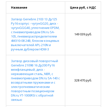
Название
Цена руб, с НДС
Затвор Genebre 2103 13 Ду125
Ру16 корпус - чугунGG20, диск -
чугунGGG40, уплотнение EPDM,
с пневмоприводом DN.ru SA-
149 039 руб.
105, пневмораспределителем
4M310-08 24В, блоком концевых
выключателей APL-210N и
ручным дублером HDM-3
Затвор дисковый поворотный
Genebre 2109В 16 Ду200 Ру16
межфланцевый, диск -
нержавеющая сталь, NBR, с
пневмоприводом DN.ru SA-140 с
328 470 руб.
возвратными пружинами и с
электропневматическим
поворотным позиционером
DN.ru YT-1000RSI с обратной
связью