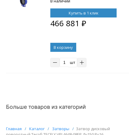
220V и БКВ APL-210N
В наличии
Купить в 1 клик
466 881
₽
В корзину
шт
Больше товаров из категорий
Главная
/
Каталог
/
Затворы
/
Затвор дисковый
поворотный Tecofi TECFLY VPI 4648-08EP Ду150 Ру16