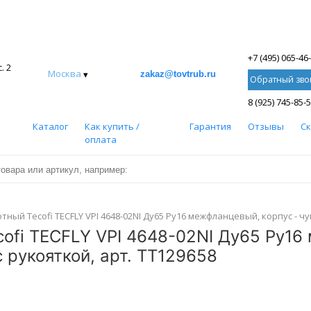
+7 (495) 065-46
. 2
Москва
▾
zakaz@tovtrub.ru
Обратный зво
8 (925) 745-85-
Каталог
Как купить /
Гарантия
Отзывы
С
оплата
ый Tecofi TECFLY VPI 4648-02NI Ду65 Ру16 межфланцевый, корпус - чугу
ofi TECFLY VPI 4648-02NI Ду65 Ру16 
с рукояткой, арт. ТТ129658