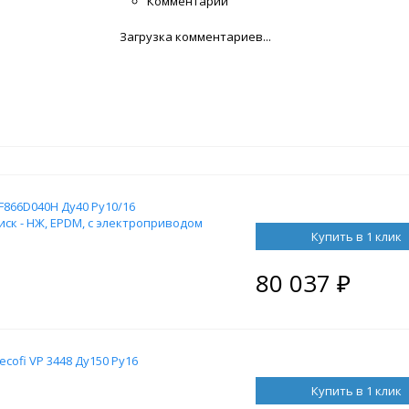
Комментарии
Загрузка комментариев...
866D040H Ду40 Ру10/16
иск - НЖ, EPDM, с электроприводом
Купить в 1 клик
80 037
₽
ofi VP 3448 Ду150 Ру16
Купить в 1 клик