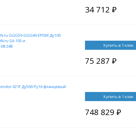
34 712
₽
DN.ru GGG50-GGG40-EPDM Ду100
N.ru SA-105 и
Купить в 1 клик
08 24В
75 287
₽
endor 021F Ду500 Ру16 фланцевый
Купить в 1 клик
748 829
₽