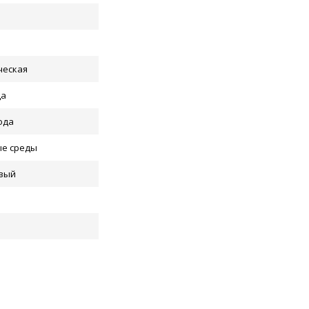
ческая
да
ода
ые среды
вый