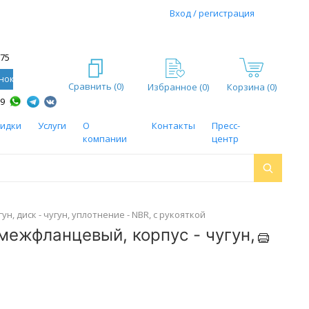
Вход / регистрация
-75
нок
Сравнить (
0
)
Избранное (
0
)
Корзина (0)
59
кидки
Услуги
О
Контакты
Пресс-
компании
центр
н, диск - чугун, уплотнение - NBR, с рукояткой
межфланцевый, корпус - чугун,