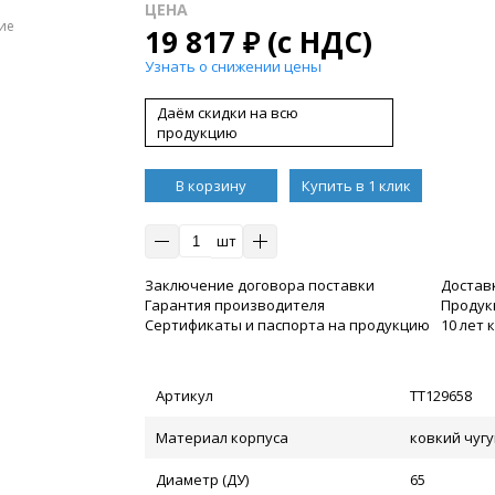
ЦЕНА
ие
19 817
₽
(с НДС)
Узнать о снижении цены
Даём скидки на всю
продукцию
В корзину
Купить в 1 клик
шт
Заключение договора поставки
Достав
Гарантия производителя
Продукц
Сертификаты и паспорта на продукцию
10 лет
Артикул
ТТ129658
Материал корпуса
ковкий чугу
Диаметр (ДУ)
65