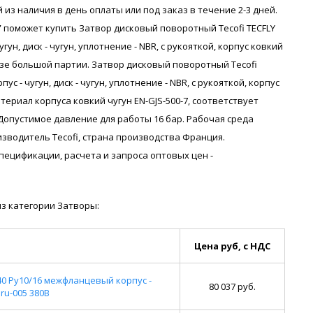
 из наличия в день оплаты или под заказ в течение 2-3 дней.
поможет купить Затвор дисковый поворотный Tecofi TECFLY
гун, диск - чугун, уплотнение - NBR, с рукояткой, корпус ковкий
аказе большой партии. Затвор дисковый поворотный Tecofi
ус - чугун, диск - чугун, уплотнение - NBR, с рукояткой, корпус
материал корпуса ковкий чугун EN-GJS-500-7, соответствует
Допустимое давление для работы 16 бар. Рабочая среда
зводитель Tecofi, страна производства Франция.
я спецификации, расчета и запроса оптовых цен -
з категории Затворы:
Цена руб, с НДС
0 Ру10/16 межфланцевый корпус -
80 037 руб.
ru-005 380В