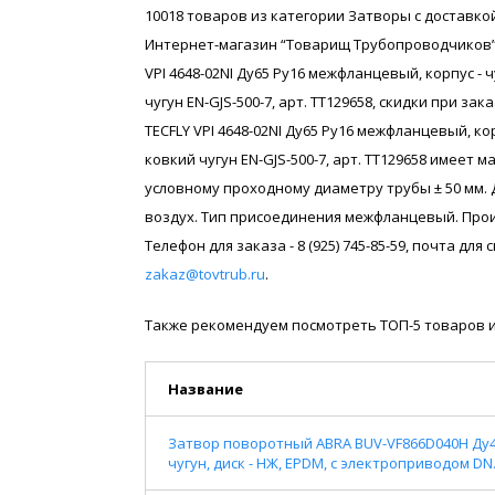
10018 товаров из категории Затворы с доставкой
Интернет-магазин “Товарищ Трубопроводчиков” 
VPI 4648-02NI Ду65 Ру16 межфланцевый, корпус - чу
чугун EN-GJS-500-7, арт. ТТ129658, скидки при з
TECFLY VPI 4648-02NI Ду65 Ру16 межфланцевый, корп
ковкий чугун EN-GJS-500-7, арт. ТТ129658 имеет 
условному проходному диаметру трубы ± 50 мм. 
воздух. Тип присоединения межфланцевый. Прои
Телефон для заказа - 8 (925) 745-85-59, почта дл
zakaz@tovtrub.ru
.
Также рекомендуем посмотреть ТОП-5 товаров и
Название
Затвор поворотный ABRA BUV-VF866D040H Ду4
чугун, диск - НЖ, EPDM, с электроприводом DN.