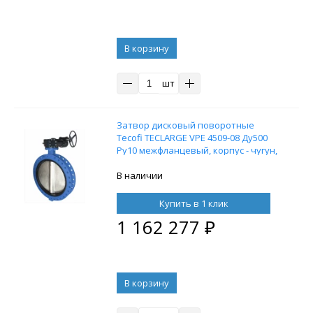
В корзину
шт
Затвор дисковый поворотные
Tecofi TECLARGE VPE 4509-08 Ду500
Ру10 межфланцевый, корпус - чугун,
диск - GX5CrNiMo19-11-2,
уплотнение - EPDM, с редуктором
В наличии
Купить в 1 клик
1 162 277
₽
В корзину