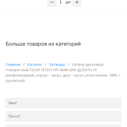
шт
Больше товаров из категорий
Главная
/
Каталог
/
Затворы
/
Затвор дисковый
поворотный Tecofi TECFLY VPI 4648-02NI Ду250 Ру10
межфланцевый, корпус - чугун, диск - чугун, уплотнение - NBR, с
рукояткой