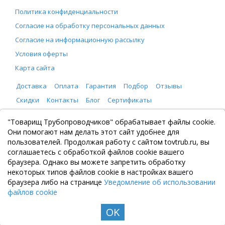
Политика конфиденциальности
Согласие на обработку персональных данных
Согласие на информационную рассылку
Условия оферты
Карта сайта
Доставка
Оплата
Гарантия
Подбор
Отзывы
Скидки
Контакты
Блог
Сертификаты
ООО "Товарищ Трубопроводчиков"
"Товарищ Трубопроводчиков" обрабатывает файлы cookie.
Москва, Рязанский проспект 8, с. 2
Они помогают нам делать этот сайт удобнее для
+7 (495) 065-46-75
пользователей. Продолжая работу с сайтом tovtrub.ru, вы
zakaz@tovtrub.ru
соглашаетесь с обработкой файлов cookie вашего
09:00-17:00 ПН-ПТ
браузера. Однако вы можете запретить обработку
Склад: Москва, Рязанский проспект 8, с. 2
некоторых типов файлов cookie в настройках вашего
браузера либо на странице
Уведомление об использовании
файлов cookie
OK
© Все права защищены. Информация сайта защищена законом об авторских правах, 2020-
2026. Не является публичной офертой