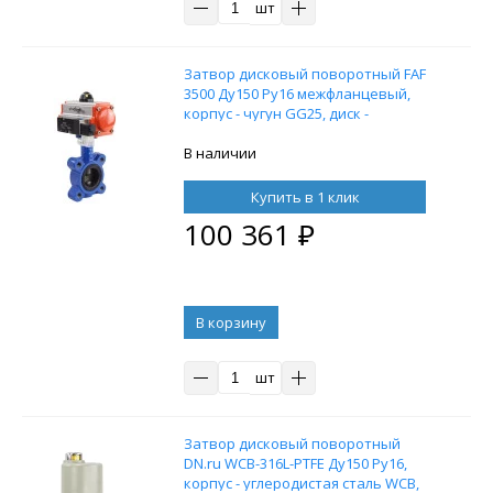
шт
Затвор дисковый поворотный FAF
3500 Ду150 Ру16 межфланцевый,
корпус - чугун GG25, диск -
нержавеющая сталь, уплотнение
NBR с пневмоприводом DN.ru DA-
В наличии
105 двойного действия и
пневмораспределителем 4M310-08
Купить в 1 клик
24В
100 361
₽
В корзину
шт
Затвор дисковый поворотный
DN.ru WCB-316L-PTFE Ду150 Ру16,
корпус - углеродистая сталь WCB,