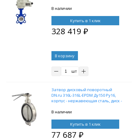
диск - нержавеющая сталь 316L,
уплотнение - PTFE, с
В наличии
взрывозащищенным
электроприводом ГЗ-ОФВ-300/28М
Купить в 1 клик
380 В
328 419
₽
В корзину
шт
Затвор дисковый поворотный
DN.ru 316L-316L-EPDM Ду150 Ру16,
корпус - нержавеющая сталь, диск -
нержавеющая сталь, уплотнение -
EPDM, с ручкой
В наличии
Купить в 1 клик
77 687
₽