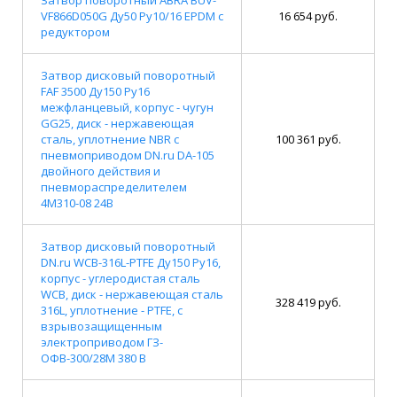
VF866D050G Ду50 Ру10/16 EPDM с
16 654 руб.
редуктором
Затвор дисковый поворотный
FAF 3500 Ду150 Ру16
межфланцевый, корпус - чугун
GG25, диск - нержавеющая
сталь, уплотнение NBR с
100 361 руб.
пневмоприводом DN.ru DA-105
двойного действия и
пневмораспределителем
4M310-08 24В
Затвор дисковый поворотный
DN.ru WCB-316L-PTFE Ду150 Ру16,
корпус - углеродистая сталь
WCB, диск - нержавеющая сталь
328 419 руб.
316L, уплотнение - PTFE, с
взрывозащищенным
электроприводом ГЗ-
ОФВ-300/28М 380 В