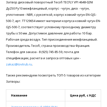
Затвор дисковый поворотный Tecofi TECFLY VPI 4648-02NI
Ду250 Ру10 межфланцевый, корпус - чугун, диск - чугун,
уплотнение - NBR, с рукояткой, корпус ковкий чугун EN-GJS-
500-7, арт. ТТ129654 имеет материал корпуса ковкий чугун EN-
GJS-500-7, соответствует условному проходному диаметру
трубы ± 50 мм. Допустимое давление для работы 10 бар.
Рабочая среда воздух. Тип присоединения межфланцевый.
Производитель Tecofi, страна производства Франция.
Телефон для заказа - 8 (925) 745-85-59, почта для
спецификации, расчета и запроса оптовых цен -
zakaz@tovtrub.ru
.
Также рекомендуем посмотреть ТОП-5 товаров из категории
Затворы:
Название
Цена руб, с НДС
Затвор поворотный ABRA BUV-