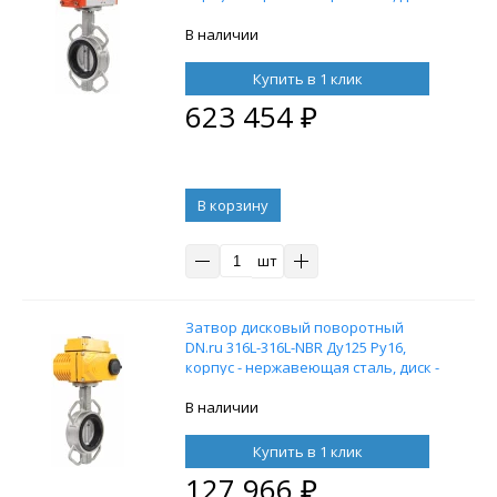
нержавеющая сталь, уплотнение -
NBR, с пневмоприводом DN.ru SA-
В наличии
210 с возвратными пружинами
Купить в 1 клик
623 454
₽
В корзину
шт
Затвор дисковый поворотный
DN.ru 316L-316L-NBR Ду125 Ру16,
корпус - нержавеющая сталь, диск -
нержавеющая сталь, уплотнение -
NBR, с электроприводом DN.ru-010
В наличии
380В
Купить в 1 клик
127 966
₽