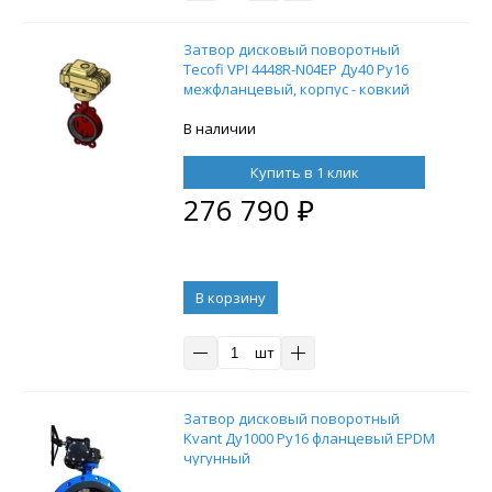
Затвор дисковый поворотный
Tecofi VPI 4448R-N04EP Ду40 Ру16
межфланцевый, корпус - ковкий
чугун EN-GJS-500-7, диск - ковкий
чугун EN-GJS-500-7, уплотнение
В наличии
EPDM с электроприводом Nutork
380В
Купить в 1 клик
276 790
₽
В корзину
шт
Затвор дисковый поворотный
Kvant Ду1000 Ру16 фланцевый EPDM
чугунный