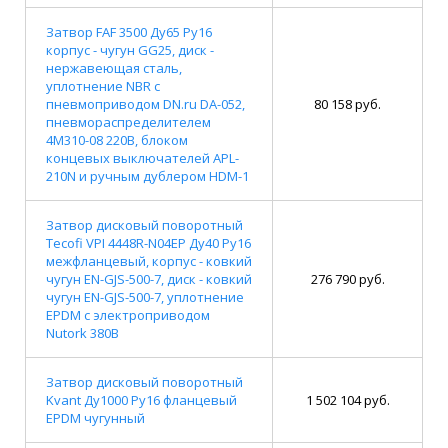
Затвор FAF 3500 Ду65 Ру16
корпус - чугун GG25, диск -
нержавеющая сталь,
уплотнение NBR с
пневмоприводом DN.ru DA-052,
80 158 руб.
пневмораспределителем
4M310-08 220В, блоком
концевых выключателей APL-
210N и ручным дублером HDM-1
Затвор дисковый поворотный
Tecofi VPI 4448R-N04EP Ду40 Ру16
межфланцевый, корпус - ковкий
чугун EN-GJS-500-7, диск - ковкий
276 790 руб.
чугун EN-GJS-500-7, уплотнение
EPDM с электроприводом
Nutork 380В
Затвор дисковый поворотный
Kvant Ду1000 Ру16 фланцевый
1 502 104 руб.
EPDM чугунный