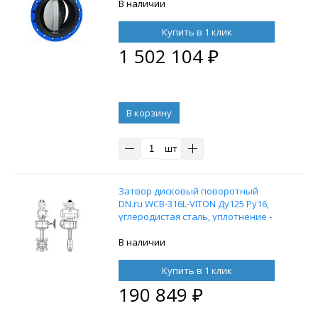
В наличии
Купить в 1 клик
1 502 104
₽
В корзину
шт
Затвор дисковый поворотный
DN.ru WCB-316L-VITON Ду125 Ру16,
углеродистая сталь, уплотнение -
VITON, с пневмоприводом DN.ru SA-
130 блоком концевых
В наличии
выключателей APL-210N и ручным
дублером HDM-3
Купить в 1 клик
190 849
₽