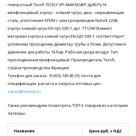
поворотный Tecofi TECFLY VPI 4449-N24EP Ду80 Ру16
межфланцевый, корпус - ковкий чугун, диск - нержавеющая
сталь, уплотнение EPDM с электроприводом Nutork 220В,
корпус ковкий чугун EN-GJS-500-7, арт. ТТ129618 имеет
материал корпуса ковкий чугун EN-GJS-500-7, соответствует
условному проходному диаметру трубы ± 50 мм. Допустимое
давление для работы 16 бар. Рабочая среда воздух. Тип
присоединения межфланцевый. Производитель Tecofi,
страна производства Франция.
Телефон для заказа - 8 (925) 745-85-59, почта для
спецификации, расчета и запроса оптовых цен -
zakaz@tovtrub.ru
.
Также рекомендуем посмотреть ТОП-5 товаров из категории
Затворы:
Название
Цена руб, с НДС