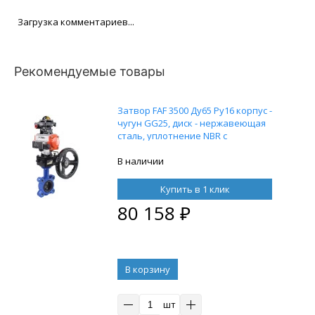
Загрузка комментариев...
Рекомендуемые товары
Затвор FAF 3500 Ду65 Ру16 корпус -
чугун GG25, диск - нержавеющая
сталь, уплотнение NBR с
пневмоприводом DN.ru DA-052,
пневмораспределителем 4M310-08
В наличии
220В, блоком концевых
выключателей APL-210N и ручным
Купить в 1 клик
дублером HDM-1
80 158
₽
В корзину
шт