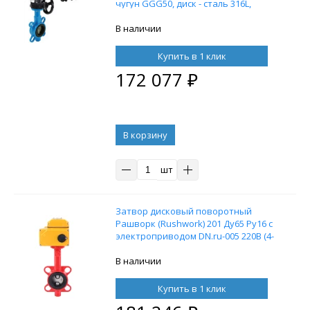
чугун GGG50, диск - сталь 316L,
EPDM, с пневмоприводом DN.ru DA-
052, ручным дублером HDM-1 и с
В наличии
электропневматическим
позиционером DN.ru YT-1000RSI с
Купить в 1 клик
обратной связью
172 077
₽
В корзину
шт
Затвор дисковый поворотный
Рашворк (Rushwork) 201 Ду65 Ру16 с
электроприводом DN.ru-005 220В (4-
20 мА)
В наличии
Купить в 1 клик