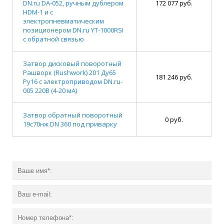
DN.ru DA-052, ручным дублером
172 077 руб.
HDM-1 и с
электропневматическим
позиционером DN.ru YT-1000RSI
с обратной связью
Затвор дисковый поворотный
Рашворк (Rushwork) 201 Ду65
181 246 руб.
Ру16 с электроприводом DN.ru-
005 220В (4-20 мА)
Затвор обратный поворотный
0 руб.
19с70нж DN 360 под приварку