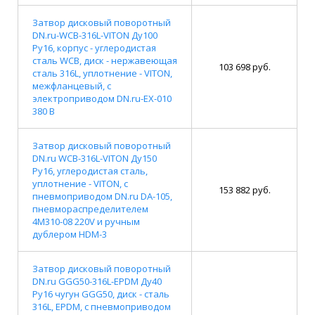
Затвор дисковый поворотный
DN.ru-WCB-316L-VITON Ду100
Ру16, корпус - углеродистая
сталь WCB, диск - нержавеющая
103 698 руб.
сталь 316L, уплотнение - VITON,
межфланцевый, с
электроприводом DN.ru-EX-010
380 В
Затвор дисковый поворотный
DN.ru WCB-316L-VITON Ду150
Ру16, углеродистая сталь,
уплотнение - VITON, с
153 882 руб.
пневмоприводом DN.ru DA-105,
пневмораспределителем
4M310-08 220V и ручным
дублером HDM-3
Затвор дисковый поворотный
DN.ru GGG50-316L-EPDM Ду40
Ру16 чугун GGG50, диск - сталь
316L, EPDM, с пневмоприводом