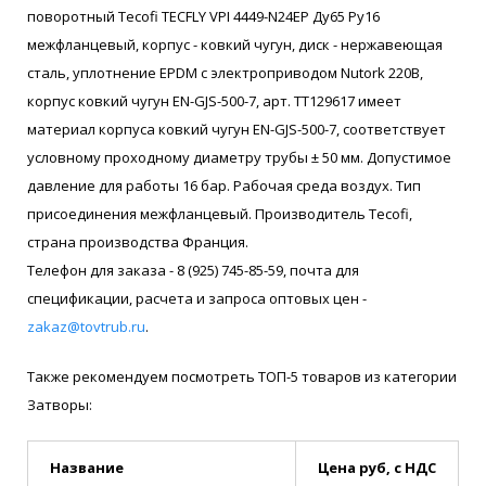
поворотный Tecofi TECFLY VPI 4449-N24EP Ду65 Ру16
межфланцевый, корпус - ковкий чугун, диск - нержавеющая
сталь, уплотнение EPDM с электроприводом Nutork 220В,
корпус ковкий чугун EN-GJS-500-7, арт. ТТ129617 имеет
материал корпуса ковкий чугун EN-GJS-500-7, соответствует
условному проходному диаметру трубы ± 50 мм. Допустимое
давление для работы 16 бар. Рабочая среда воздух. Тип
присоединения межфланцевый. Производитель Tecofi,
страна производства Франция.
Телефон для заказа - 8 (925) 745-85-59, почта для
спецификации, расчета и запроса оптовых цен -
zakaz@tovtrub.ru
.
Также рекомендуем посмотреть ТОП-5 товаров из категории
Затворы:
Название
Цена руб, с НДС