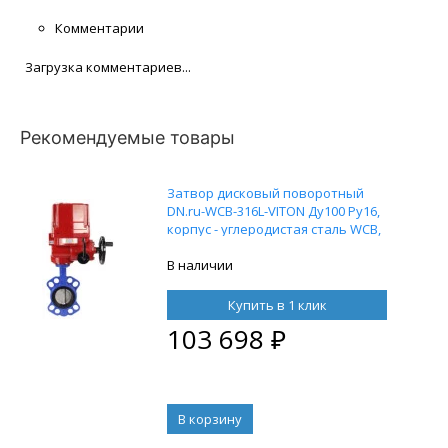
Комментарии
Загрузка комментариев...
Рекомендуемые товары
Затвор дисковый поворотный
DN.ru-WCB-316L-VITON Ду100 Ру16,
корпус - углеродистая сталь WCB,
диск - нержавеющая сталь 316L,
уплотнение - VITON,
В наличии
межфланцевый, с
электроприводом DN.ru-EX-010 380
Купить в 1 клик
В
103 698
₽
В корзину