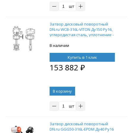
шт
Затвор дисковый поворотный
DN.ru WCB-316L-VITON Ду150 Ру16,
углеродистая сталь, уплотнение -
VITON, с пневмоприводом DN.ru DA-
105, пневмораспределителем
В наличии
4M310-08 220V и ручным дублером
HDM-3
Купить в 1 клик
153 882
₽
В корзину
шт
Затвор дисковый поворотный
DN.ru GGG50-316L-EPDM Ду40 Ру16