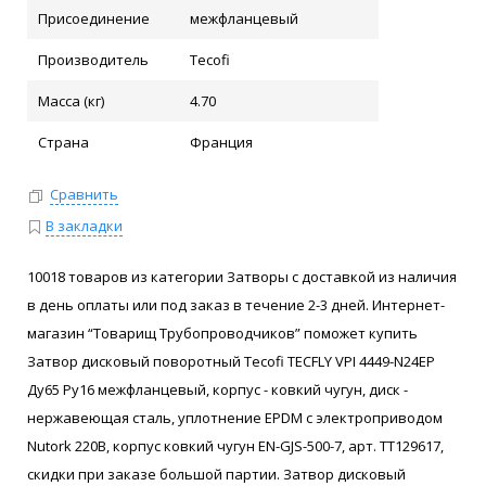
Присоединение
межфланцевый
Производитель
Tecofi
Масса (кг)
4.70
Страна
Франция
Сравнить
В закладки
10018 товаров из категории Затворы с доставкой из наличия
в день оплаты или под заказ в течение 2-3 дней. Интернет-
магазин “Товарищ Трубопроводчиков” поможет купить
Затвор дисковый поворотный Tecofi TECFLY VPI 4449-N24EP
Ду65 Ру16 межфланцевый, корпус - ковкий чугун, диск -
нержавеющая сталь, уплотнение EPDM с электроприводом
Nutork 220В, корпус ковкий чугун EN-GJS-500-7, арт. ТТ129617,
скидки при заказе большой партии. Затвор дисковый