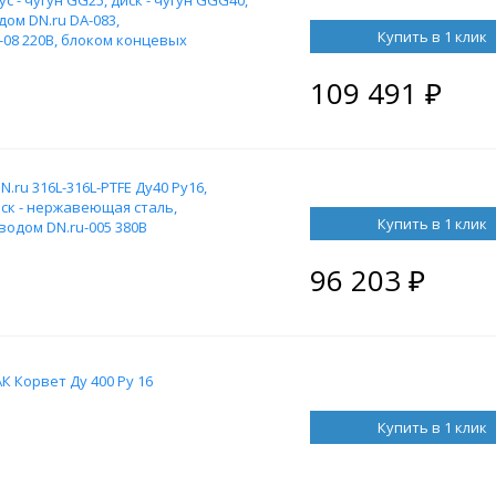
с - чугун GG25, диск - чугун GGG40,
ом DN.ru DA-083,
Купить в 1 клик
08 220В, блоком концевых
ым дублером HDM-2
109 491
₽
ru 316L-316L-PTFE Ду40 Ру16,
иск - нержавеющая сталь,
Купить в 1 клик
водом DN.ru-005 380В
96 203
₽
 Корвет Ду 400 Ру 16
Купить в 1 клик