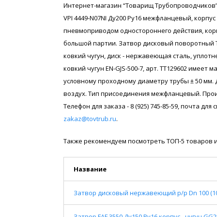
Интернет-магазин “Товарищ Трубопроводчиков” 
VPI 4449-N07NI Ду200 Ру16 межфланцевый, корпус 
пневмоприводом одностороннего действия, корпус
большой партии. Затвор дисковый поворотный Tec
ковкий чугун, диск - нержавеющая сталь, уплот
ковкий чугун EN-GJS-500-7, арт. ТТ129602 имеет 
условному проходному диаметру трубы ± 50 мм. 
воздух. Тип присоединения межфланцевый. Прои
Телефон для заказа - 8 (925) 745-85-59, почта дл
zakaz@tovtrub.ru
.
Также рекомендуем посмотреть ТОП-5 товаров и
Название
Затвор дисковый нержавеющий р/р Dn 100 (104
Затвор FAF 3550 Ду150 Ру16 корпус - чугун GG2