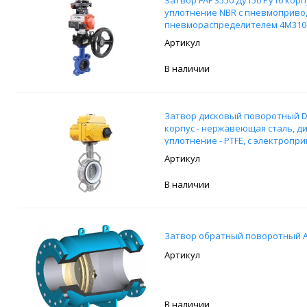
Затвор FAF 3550 Ду150 Ру16 корпу
уплотнение NBR с пневмопривод
пневмораспределителем 4M310-
выключателей APL-210N и ручн
В наличии
Затвор дисковый поворотный DN.
корпус - нержавеющая сталь, д
уплотнение - PTFE, с электропри
В наличии
Затвор обратный поворотный АК
В наличии