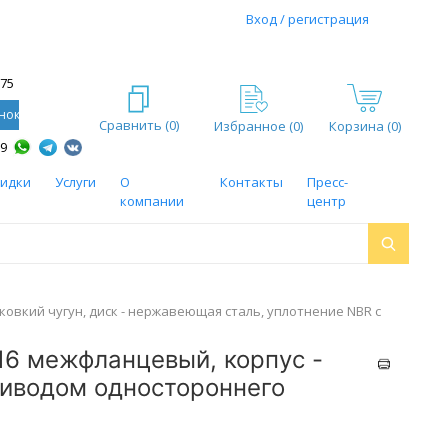
Вход / регистрация
-75
нок
Сравнить (
0
)
Избранное (
0
)
Корзина (0)
59
кидки
Услуги
О
Контакты
Пресс-
компании
центр
 ковкий чугун, диск - нержавеющая сталь, уплотнение NBR с
16 межфланцевый, корпус -
риводом одностороннего