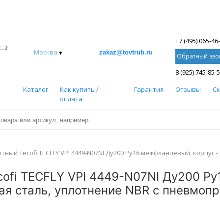
+7 (495) 065-46
. 2
Москва
▾
zakaz@tovtrub.ru
Обратный зво
8 (925) 745-85-
Каталог
Как купить /
Гарантия
Отзывы
С
оплата
ный Tecofi TECFLY VPI 4449-N07NI Ду200 Ру16 межфланцевый, корпус -
ofi TECFLY VPI 4449-N07NI Ду200 Ру
ая сталь, уплотнение NBR с пневмоп