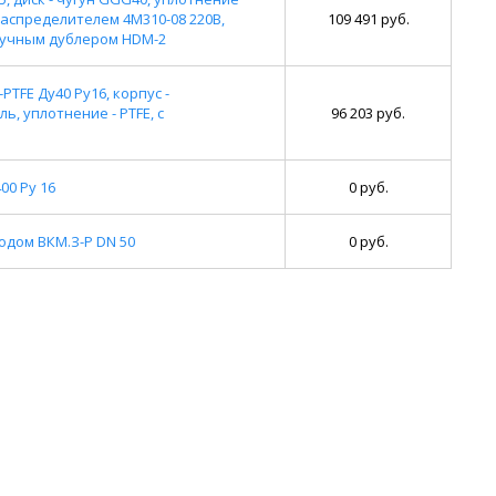
аспределителем 4M310-08 220В,
109 491 руб.
ручным дублером HDM-2
TFE Ду40 Ру16, корпус -
, уплотнение - PTFE, с
96 203 руб.
00 Ру 16
0 руб.
дом ВКМ.З-Р DN 50
0 руб.