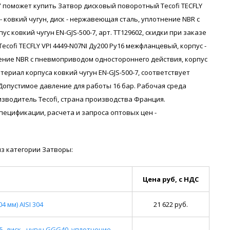
поможет купить Затвор дисковый поворотный Tecofi TECFLY
- ковкий чугун, диск - нержавеющая сталь, уплотнение NBR с
 ковкий чугун EN-GJS-500-7, арт. ТТ129602, скидки при заказе
ofi TECFLY VPI 4449-N07NI Ду200 Ру16 межфланцевый, корпус -
нение NBR с пневмоприводом одностороннего действия, корпус
материал корпуса ковкий чугун EN-GJS-500-7, соответствует
Допустимое давление для работы 16 бар. Рабочая среда
зводитель Tecofi, страна производства Франция.
я спецификации, расчета и запроса оптовых цен -
з категории Затворы:
Цена руб, с НДС
 мм) AISI 304
21 622 руб.
5, диск - чугун GGG40, уплотнение