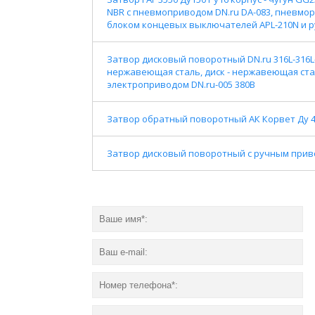
NBR с пневмоприводом DN.ru DA-083, пневмор
блоком концевых выключателей APL-210N и 
Затвор дисковый поворотный DN.ru 316L-316L-P
нержавеющая сталь, диск - нержавеющая сталь
электроприводом DN.ru-005 380В
Затвор обратный поворотный АК Корвет Ду 4
Затвор дисковый поворотный с ручным приво