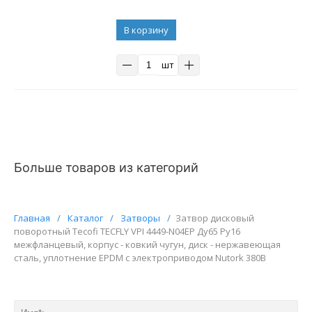
В корзину
шт
Больше товаров из категорий
Главная
/
Каталог
/
Затворы
/
Затвор дисковый
поворотный Tecofi TECFLY VPI 4449-N04EP Ду65 Ру16
межфланцевый, корпус - ковкий чугун, диск - нержавеющая
сталь, уплотнение EPDM с электроприводом Nutork 380В