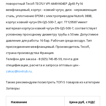
поворотный Tecofi TECFLY VPI 4449-N04EP Ду65 Ру16
межфланцевый, корпус - ковкий чугун, диск - нержавеющая
сталь, уплотнение EPDM с электроприводом Nutork 380В,
корпус ковкий чугун EN-GJS-500-7, арт. ТТ129587 имеет
материал корпуса ковкий чугун EN-GJS-500-7, соответствует
условному проходному диаметру трубы ± 50 мм. Допустимое
давление для работы 16 бар. Рабочая среда воздух. Тип
присоединения межфланцевый. Производитель Tecofi,
страна производства Франция.
Телефон для заказа - 8 (925) 745-85-59, почта для
спецификации, расчета и запроса оптовых цен -
zakaz@tovtrub.ru
.
Также рекомендуем посмотреть ТОП-5 товаров из категории
Затворы:
Название
Цена руб, с НДС