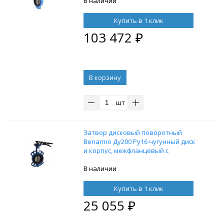
уплотнение – EPDM, с
В наличии
пневмоприводом DN.ru DA-130
двойного действия и блоком
Купить в 1 клик
концевых выключателей APL-210N
103 472
₽
В корзину
шт
Затвор дисковый поворотный
Benarmo Ду200 Ру16 чугунный диск
и корпус, межфланцевый с
рукояткой
В наличии
Купить в 1 клик
25 055
₽