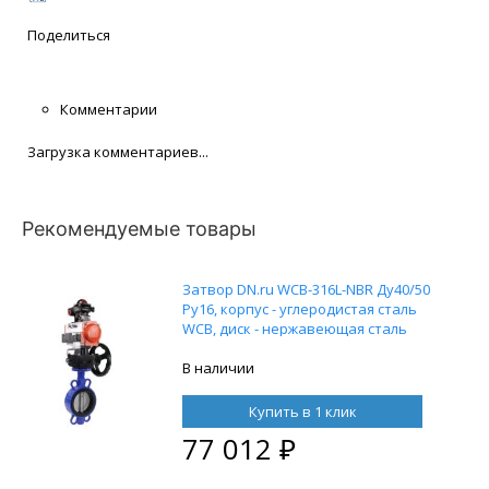
Поделиться
Комментарии
Загрузка комментариев...
Рекомендуемые товары
Затвор DN.ru WCB-316L-NBR Ду40/50
Ру16, корпус - углеродистая сталь
WCB, диск - нержавеющая сталь
316L, уплотнение - NBR, с
пневмоприводом DN.ru DA-052, с
В наличии
пневмораспределителем 4M310-08
220V, с блоком концевых
Купить в 1 клик
выключателей APL-210N и ручным
77 012
₽
дублером HDM-1