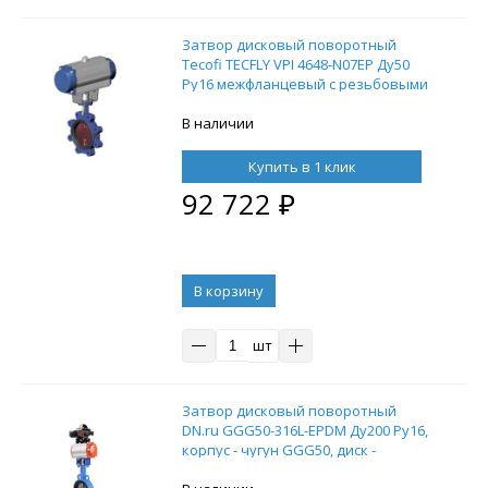
Затвор дисковый поворотный
Tecofi TECFLY VPI 4648-N07EP Ду50
Ру16 межфланцевый с резьбовыми
проушинами, корпус - чугун, диск -
чугун, уплотнение - EPDM, с
В наличии
пневмоприводом одностороннего
действия
Купить в 1 клик
92 722
₽
В корзину
шт
Затвор дисковый поворотный
DN.ru GGG50-316L-EPDM Ду200 Ру16,
корпус - чугун GGG50, диск -
нержавеющая сталь 316L,