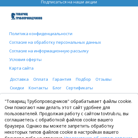
Подписаться на наши акции
Политика конфиденциальности
Согласие на обработку персональных данных
Согласие на информационную рассылку
Условия оферты
Карта сайта
Доставка
Оплата
Гарантия
Подбор
Отзывы
Скидки
Контакты
Блог
Сертификаты
ООО "Товарищ Трубопроводчиков"
"Товарищ Трубопроводчиков" обрабатывает файлы cookie.
Москва, Рязанский проспект 8, с. 2
Они помогают нам делать этот сайт удобнее для
+7 (495) 065-46-75
пользователей. Продолжая работу с сайтом tovtrub.ru, вы
zakaz@tovtrub.ru
соглашаетесь с обработкой файлов cookie вашего
09:00-17:00 ПН-ПТ
браузера. Однако вы можете запретить обработку
Склад: Москва, Рязанский проспект 8, с. 2
некоторых типов файлов cookie в настройках вашего