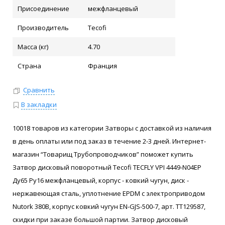
Присоединение
межфланцевый
Производитель
Tecofi
Масса (кг)
4.70
Страна
Франция
Сравнить
В закладки
10018 товаров из категории Затворы с доставкой из наличия
в день оплаты или под заказ в течение 2-3 дней. Интернет-
магазин “Товарищ Трубопроводчиков” поможет купить
Затвор дисковый поворотный Tecofi TECFLY VPI 4449-N04EP
Ду65 Ру16 межфланцевый, корпус - ковкий чугун, диск -
нержавеющая сталь, уплотнение EPDM с электроприводом
Nutork 380В, корпус ковкий чугун EN-GJS-500-7, арт. ТТ129587,
скидки при заказе большой партии. Затвор дисковый