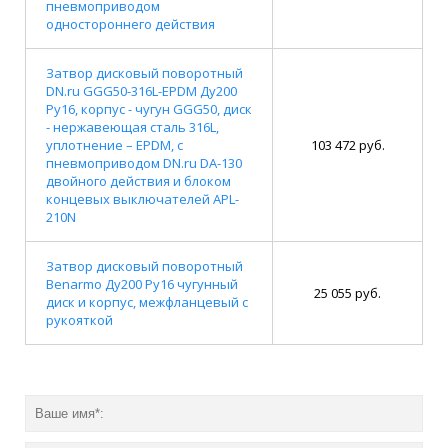
пневмоприводом
одностороннего действия
Затвор дисковый поворотный
DN.ru GGG50-316L-EPDM Ду200
Ру16, корпус - чугун GGG50, диск
- нержавеющая сталь 316L,
уплотнение – EPDM, с
103 472 руб.
пневмоприводом DN.ru DA-130
двойного действия и блоком
концевых выключателей APL-
210N
Затвор дисковый поворотный
Benarmo Ду200 Ру16 чугунный
25 055 руб.
диск и корпус, межфланцевый с
рукояткой