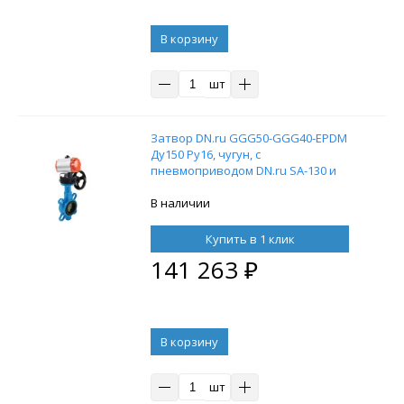
В корзину
шт
Затвор DN.ru GGG50-GGG40-EPDM
Ду150 Ру16, чугун, с
пневмоприводом DN.ru SA-130 и
ручным дублером HDM-3
В наличии
Купить в 1 клик
141 263
₽
В корзину
шт