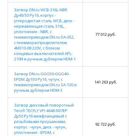
Затвор DN.ru WCB-316L-NBR
Ду40/50 Ру16, корпус -
углеродистая сталь WCB, диск -
нержавеющая сталь 316L,
уплотнение - NBR, с
77 012 руб.
пневмоприводом DN.ru DA-052,
с пневмораспределителем
4M310-08 220V, с блоком
концевых выключателей APL-
210N и ручным дублером HDM-1
Затвор DN.ru GGG50-GGG40-
EPDM Ду150 Ру16, чугун, с
141 263 руб.
пневмоприводом DN.ru SA-130 и
ручным дублером HDM-3
Затвор дисковый поворотный
Tecofi TECFLY VPI 4648-N07EP
Ду50 Ру16 межфланцевый с
резьбовыми проушинами,
92 722 руб.
корпус - чугун, диск - чугун,
уплотнение - EPDM, с