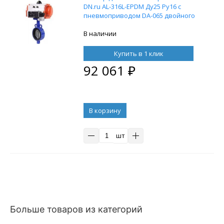
DN.ru AL-316L-EPDM Ду25 Ру16 с
пневмоприводом DA-065 двойного
действия и
пневмораспределителем 4M310-08
В наличии
220V
Купить в 1 клик
92 061
₽
В корзину
шт
Больше товаров из категорий