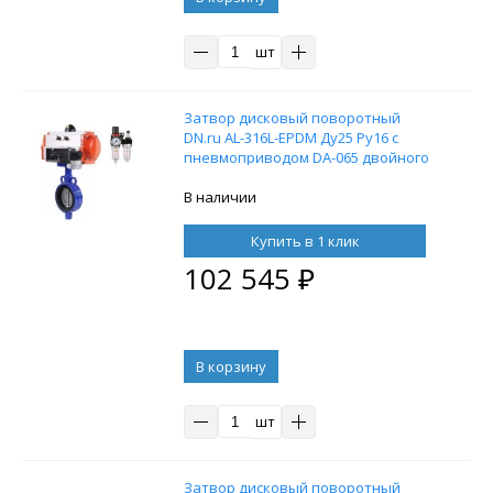
шт
Затвор дисковый поворотный
DN.ru AL-316L-EPDM Ду25 Ру16 с
пневмоприводом DA-065 двойного
действия, пневмораспределителем
4M310-08 24V и БПВ AFC2000
В наличии
Купить в 1 клик
102 545
₽
В корзину
шт
Затвор дисковый поворотный