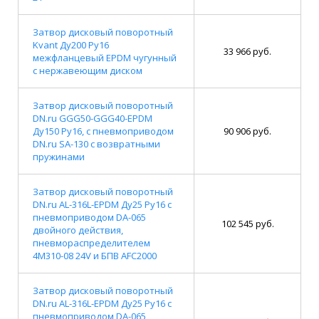
Затвор дисковый поворотный
Kvant Ду200 Ру16
33 966 руб.
межфланцевый EPDM чугунный
с нержавеющим диском
Затвор дисковый поворотный
DN.ru GGG50-GGG40-EPDM
Ду150 Ру16, с пневмоприводом
90 906 руб.
DN.ru SA-130 с возвратными
пружинами
Затвор дисковый поворотный
DN.ru AL-316L-EPDM Ду25 Ру16 с
пневмоприводом DA-065
102 545 руб.
двойного действия,
пневмораспределителем
4M310-08 24V и БПВ AFC2000
Затвор дисковый поворотный
DN.ru AL-316L-EPDM Ду25 Ру16 с
пневмоприводом DA-065