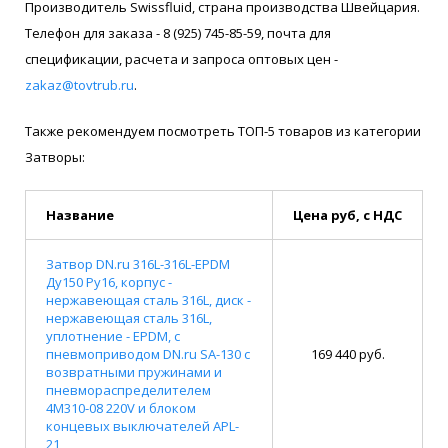
Производитель Swissfluid, страна производства Швейцария.
Телефон для заказа - 8 (925) 745-85-59, почта для
спецификации, расчета и запроса оптовых цен -
zakaz@tovtrub.ru
.
Также рекомендуем посмотреть ТОП-5 товаров из категории
Затворы:
Название
Цена руб, с НДС
Затвор DN.ru 316L-316L-EPDM
Ду150 Ру16, корпус -
нержавеющая сталь 316L, диск -
нержавеющая сталь 316L,
уплотнение - EPDM, с
пневмоприводом DN.ru SA-130 с
169 440 руб.
возвратными пружинами и
пневмораспределителем
4M310-08 220V и блоком
концевых выключателей APL-
21