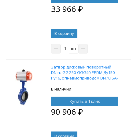
33 966
₽
В корзину
шт
Затвор дисковый поворотный
DN.ru GGG50-GGG40-EPDM Ду150
Ру16, с пневмоприводом DN.ru SA-
130 с возвратными пружинами
В наличии
Купить в 1 клик
90 906
₽
В корзину