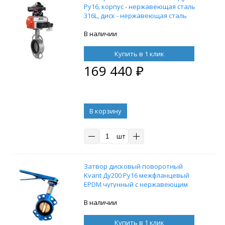
Ру16, корпус - нержавеющая сталь
316L, диск - нержавеющая сталь
316L, уплотнение - EPDM, с
пневмоприводом DN.ru SA-130 с
В наличии
возвратными пружинами и
пневмораспределителем 4M310-08
Купить в 1 клик
220V и блоком концевых
169 440
₽
выключателей APL-21
В корзину
шт
Затвор дисковый поворотный
Kvant Ду200 Ру16 межфланцевый
EPDM чугунный с нержавеющим
диском
В наличии
Купить в 1 клик