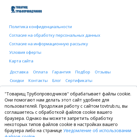
Политика конфиденциальности
Согласие на обработку персональных данных
Согласие на информационную рассылку
Условия оферты
Карта сайта
Доставка
Оплата
Гарантия
Подбор
Отзывы
Скидки
Контакты
Блог
Сертификаты
ООО "Товарищ Трубопроводчиков"
"Товарищ Трубопроводчиков" обрабатывает файлы cookie.
Москва, Рязанский проспект 8, с. 2
Они помогают нам делать этот сайт удобнее для
+7 (495) 065-46-75
пользователей. Продолжая работу с сайтом tovtrub.ru, вы
zakaz@tovtrub.ru
соглашаетесь с обработкой файлов cookie вашего
09:00-17:00 ПН-ПТ
браузера. Однако вы можете запретить обработку
Склад: Москва, Рязанский проспект 8, с. 2
некоторых типов файлов cookie в настройках вашего
браузера либо на странице
Уведомление об использовании
файлов cookie