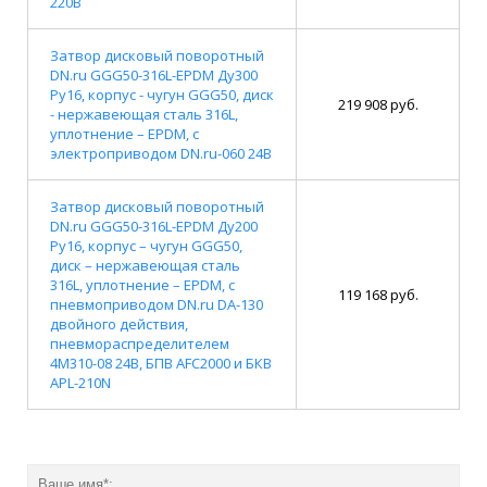
220В
Затвор дисковый поворотный
DN.ru GGG50-316L-EPDM Ду300
Ру16, корпус - чугун GGG50, диск
219 908 руб.
- нержавеющая сталь 316L,
уплотнение – EPDM, с
электроприводом DN.ru-060 24В
Затвор дисковый поворотный
DN.ru GGG50-316L-EPDM Ду200
Ру16, корпус – чугун GGG50,
диск – нержавеющая сталь
316L, уплотнение – EPDM, с
119 168 руб.
пневмоприводом DN.ru DA-130
двойного действия,
пневмораспределителем
4M310-08 24В, БПВ AFC2000 и БКВ
APL-210N