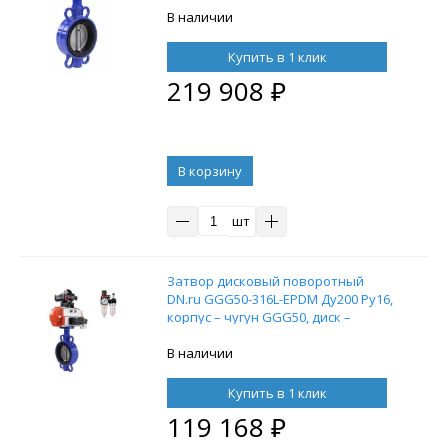
уплотнение – EPDM, с
В наличии
электроприводом DN.ru-060 24В
Купить в 1 клик
219 908
₽
В корзину
шт
Затвор дисковый поворотный
DN.ru GGG50-316L-EPDM Ду200 Ру16,
корпус – чугун GGG50, диск –
нержавеющая сталь 316L,
уплотнение – EPDM, с
В наличии
пневмоприводом DN.ru DA-130
двойного действия,
Купить в 1 клик
пневмораспределителем 4M310-08
119 168
₽
24В, БПВ AFC2000 и БКВ APL-210N