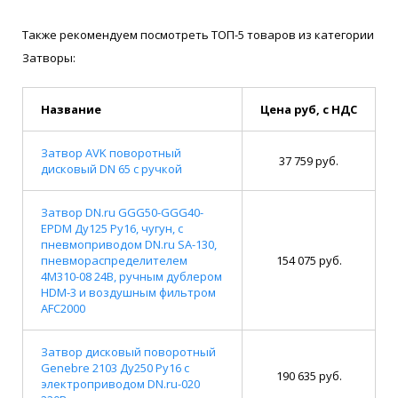
Также рекомендуем посмотреть ТОП-5 товаров из категории
Затворы:
Название
Цена руб, с НДС
Затвор AVK поворотный
37 759 руб.
дисковый DN 65 с ручкой
Затвор DN.ru GGG50-GGG40-
EPDM Ду125 Ру16, чугун, с
пневмоприводом DN.ru SA-130,
пневмораспределителем
154 075 руб.
4M310-08 24В, ручным дублером
HDM-3 и воздушным фильтром
AFC2000
Затвор дисковый поворотный
Genebre 2103 Ду250 Ру16 с
190 635 руб.
электроприводом DN.ru-020