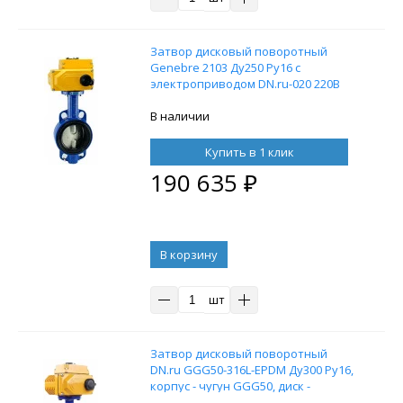
Затвор дисковый поворотный
Genebre 2103 Ду250 Ру16 с
электроприводом DN.ru-020 220В
В наличии
Купить в 1 клик
190 635
₽
В корзину
шт
Затвор дисковый поворотный
DN.ru GGG50-316L-EPDM Ду300 Ру16,
корпус - чугун GGG50, диск -
нержавеющая сталь 316L,