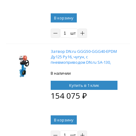
В корзину
шт
Затвор DN.ru GGG50-GGG40-EPDM
Ду125 Ру16, чугун, с
пневмоприводом DN.ru SA-130,
пневмораспределителем 4M310-08
24В, ручным дублером HDM-3 и
В наличии
воздушным фильтром AFC2000
Купить в 1 клик
154 075
₽
В корзину
шт