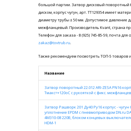
большой партии. Затвор дисковый поворотный 
диском, корпус чугун, арт. ТТ129354 имеет мате
диаметру трубы ± 50 мм. Допустимое давление д
межфланцевый. Производитель Kvant, страна пр
Телефон для заказа - 8 (925) 745-85-59, почта дл
zakaz@tovtrub.ru
.
Также рекомендуем посмотреть ТОП-5 товаров и
Название
Затвор поворотный 22.012 ARI-ZESA PN16 корп
Тмакс=+120оС c рукояткой с фикс. межфланцевы
Затвор Рашворк 201 Ду40 Ру16 корпус - чугун
уплотнение EPDM с пневмоприводом DN.ru D
4M310-08 220В, блоком концевых выключател
HDM-1