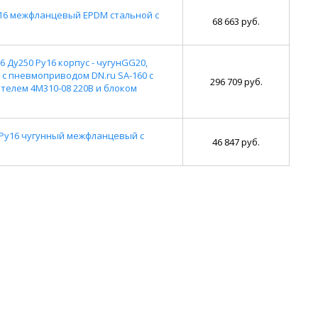
у16 межфланцевый EPDM стальной с
68 663 руб.
 Ду250 Ру16 корпус - чугунGG20,
 с пневмоприводом DN.ru SA-160 с
296 709 руб.
елем 4M310-08 220В и блоком
 Ру16 чугунный межфланцевый с
46 847 руб.