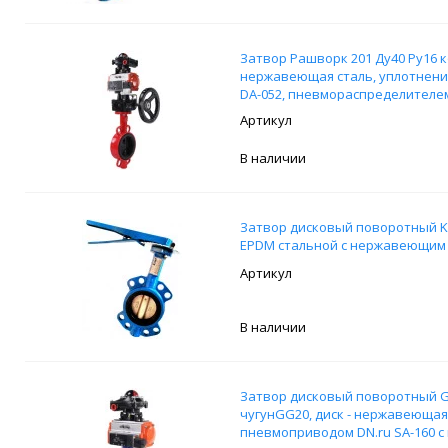
Затвор Рашворк 201 Ду40 Ру16 ко
нержавеющая сталь, уплотнени
DA-052, пневмораспределителем
выключателей APL-210N и ручн
В наличии
Затвор дисковый поворотный K
EPDM стальной с нержавеющим
В наличии
Затвор дисковый поворотный Gen
чугунGG20, диск - нержавеющая 
пневмоприводом DN.ru SA-160 