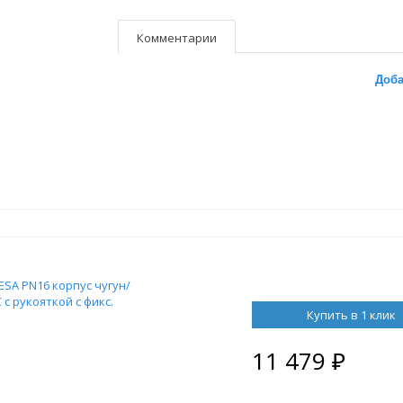
Комментарии
Доба
ESA PN16 корпус чугун/
c рукояткой с фикс.
Купить в 1 клик
11 479
₽