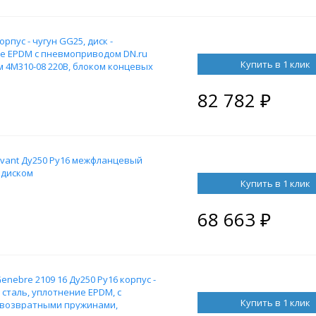
рпус - чугун GG25, диск -
е EPDM с пневмоприводом DN.ru
Купить в 1 клик
 4M310-08 220В, блоком концевых
ым дублером HDM-1
82 782
₽
vant Ду250 Ру16 межфланцевый
 диском
Купить в 1 клик
68 663
₽
ebre 2109 16 Ду250 Ру16 корпус -
сталь, уплотнение EPDM, с
Купить в 1 клик
с возвратными пружинами,