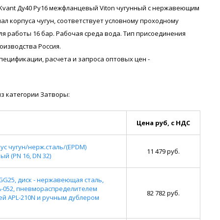
Kvant Ду40 Ру16 межфланцевый Viton чугунный с нержавеющим
риал корпуса чугун, соответствует условному проходному
ля работы 16 бар. Рабочая среда вода. Тип присоединения
оизводства Россия.
я спецификации, расчета и запроса оптовых цен -
з категории Затворы:
Цена руб, с НДС
ус чугун/нерж.сталь/(EPDM)
11 479 руб.
й (PN 16, DN 32)
 GG25, диск - нержавеющая сталь,
A-052, пневмораспределителем
82 782 руб.
ей APL-210N и ручным дублером