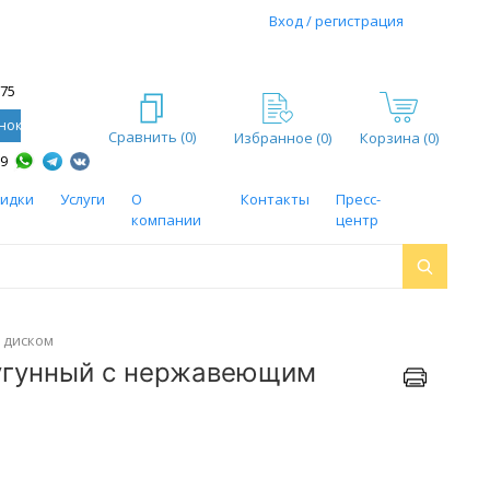
Вход / регистрация
-75
нок
Сравнить (
0
)
Избранное (
0
)
Корзина (0)
59
кидки
Услуги
О
Контакты
Пресс-
компании
центр
 диском
чугунный с нержавеющим