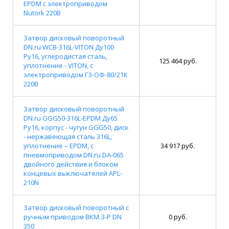
EPDM с электроприводом
Nutork 220В
Затвор дисковый поворотный
DN.ru WCB-316L-VITON Ду100
Ру16, углеродистая сталь,
125 464 руб.
уплотнение - VITON, с
электроприводом ГЗ-ОФ-80/21К
220В
Затвор дисковый поворотный
DN.ru GGG50-316L-EPDM Ду65
Ру16, корпус - чугун GGG50, диск
- нержавеющая сталь 316L,
уплотнение – EPDM, с
34 917 руб.
пневмоприводом DN.ru DA-065
двойного действия и блоком
концевых выключателей APL-
210N
Затвор дисковый поворотный с
ручным приводом ВКМ.З-Р DN
0 руб.
350