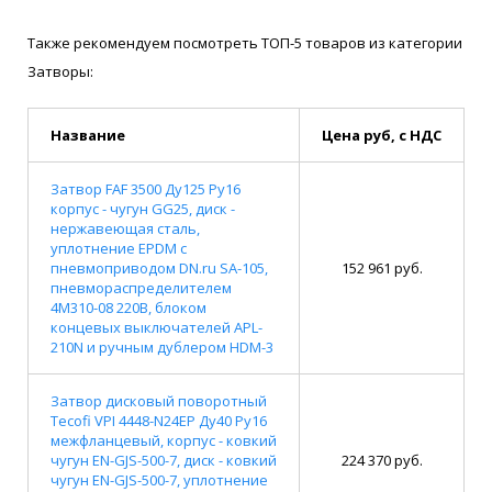
Также рекомендуем посмотреть ТОП-5 товаров из категории
Затворы:
Название
Цена руб, с НДС
Затвор FAF 3500 Ду125 Ру16
корпус - чугун GG25, диск -
нержавеющая сталь,
уплотнение EPDM с
пневмоприводом DN.ru SA-105,
152 961 руб.
пневмораспределителем
4M310-08 220В, блоком
концевых выключателей APL-
210N и ручным дублером HDM-3
Затвор дисковый поворотный
Tecofi VPI 4448-N24EP Ду40 Ру16
межфланцевый, корпус - ковкий
чугун EN-GJS-500-7, диск - ковкий
224 370 руб.
чугун EN-GJS-500-7, уплотнение