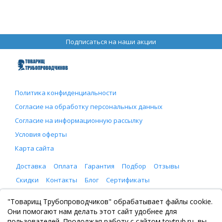
Подписаться на наши акции
Политика конфиденциальности
Согласие на обработку персональных данных
Согласие на информационную рассылку
Условия оферты
Карта сайта
Доставка
Оплата
Гарантия
Подбор
Отзывы
Скидки
Контакты
Блог
Сертификаты
ООО "Товарищ Трубопроводчиков"
"Товарищ Трубопроводчиков" обрабатывает файлы cookie.
Москва, Рязанский проспект 8, с. 2
Они помогают нам делать этот сайт удобнее для
+7 (495) 065-46-75
пользователей. Продолжая работу с сайтом tovtrub.ru, вы