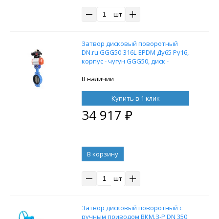
шт
Затвор дисковый поворотный
DN.ru GGG50-316L-EPDM Ду65 Ру16,
корпус - чугун GGG50, диск -
нержавеющая сталь 316L,
уплотнение – EPDM, с
В наличии
пневмоприводом DN.ru DA-065
двойного действия и блоком
Купить в 1 клик
концевых выключателей APL-210N
34 917
₽
В корзину
шт
Затвор дисковый поворотный с
ручным приводом ВКМ.З-Р DN 350