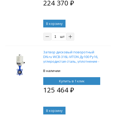
224 370
₽
В корзину
шт
Затвор дисковый поворотный
DN.ru WCB-316L-VITON Ду100 Ру16,
углеродистая сталь, уплотнение -
VITON, с электроприводом ГЗ-
ОФ-80/21К 220В
В наличии
Купить в 1 клик
125 464
₽
В корзину