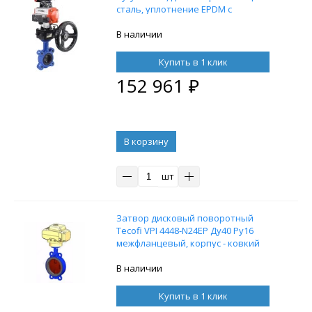
сталь, уплотнение EPDM с
пневмоприводом DN.ru SA-105,
пневмораспределителем 4M310-08
В наличии
220В, блоком концевых
выключателей APL-210N и ручным
Купить в 1 клик
дублером HDM-3
152 961
₽
В корзину
шт
Затвор дисковый поворотный
Tecofi VPI 4448-N24EP Ду40 Ру16
межфланцевый, корпус - ковкий
чугун EN-GJS-500-7, диск - ковкий
чугун EN-GJS-500-7, уплотнение
В наличии
EPDM с электроприводом Nutork
220В
Купить в 1 клик