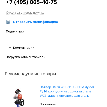
+7 (495) 065-46-75
Скидка за оптовую покупку
Отправить спецификацию
Поделиться
Комментарии
Загрузка комментариев...
Рекомендуемые товары
Затвор DN.ru WCB-316L-EPDM Ду250
Ру16, корпус - углеродистая сталь
WCB, диск - нержавеющая сталь
316L, уплотнение - EPDM, с
пневмоприводом DN.ru SA-210, с
В наличии