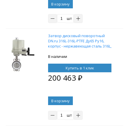
В корзину
шт
Затвор дисковый поворотный
DN.ru 316L-316L-PTFE Ду65 Ру16,
корпус - нержавеющая сталь 316L,
диск - нержавеющая сталь 316L,
уплотнение - PTFE, с
В наличии
взрывозащищенным
электроприводом ГЗ-ОФВ-80/21К
Купить в 1 клик
220 В
200 463
₽
В корзину
шт