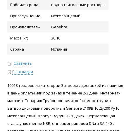
Рабочая среда
водно-гликолевые растворы
Присоединение
межфланцевый
Производитель
Genebre
Масса (кг)
30.10
Страна
Испания
Сравнить
В закладки
10018 товаров из категории Затворы с доставкой из наличия
в день оплаты или под заказ в течение 2-3 дней. Интернет-
магазин “Товарищ Трубопроводчиков” поможет купить
Затвор дисковый поворотный Genebre 2109В 16 Ду200 Ру16
межфланцевый, корпус - чугунGG20, диск - нержавеющая
сталь, уплотнение NBR, с пневмоприводом DN.ru SA-140 с
возвратными пружинами и пневмораспределителем 4M310-