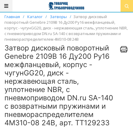
Главная
/
Каталог
/
Затворы
/
Затвор дисковый
поворотный Genebre 2109В 16 Ду200 Ру16 межфланцевый,
корпус - чугунGG20, диск - нержавеющая сталь, уплотнение NBR,
с пневмоприводом DN.ru SA-140 с возвратными пружинами и
пневмораспределителем 4M310-08 24В
Затвор дисковый поворотный
Genebre 2109В 16 Ду200 Ру16
межфланцевый, корпус -
чугунGG20, диск -
нержавеющая сталь,
уплотнение NBR, с
пневмоприводом DN.ru SA-140
с возвратными пружинами и
пневмораспределителем
4M310-08 24В, арт. ТТ129233