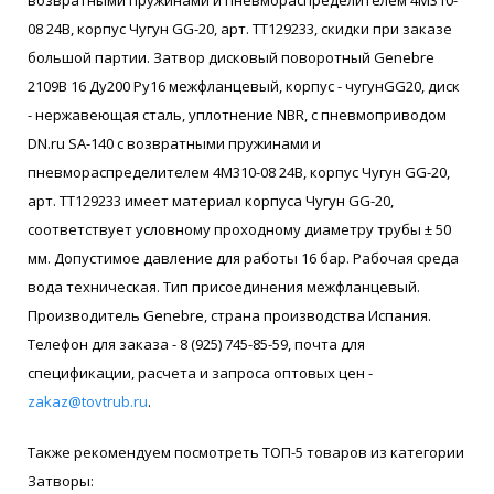
08 24В, корпус Чугун GG-20, арт. ТТ129233, скидки при заказе
большой партии. Затвор дисковый поворотный Genebre
2109В 16 Ду200 Ру16 межфланцевый, корпус - чугунGG20, диск
- нержавеющая сталь, уплотнение NBR, с пневмоприводом
DN.ru SA-140 с возвратными пружинами и
пневмораспределителем 4M310-08 24В, корпус Чугун GG-20,
арт. ТТ129233 имеет материал корпуса Чугун GG-20,
соответствует условному проходному диаметру трубы ± 50
мм. Допустимое давление для работы 16 бар. Рабочая среда
вода техническая. Тип присоединения межфланцевый.
Производитель Genebre, страна производства Испания.
Телефон для заказа - 8 (925) 745-85-59, почта для
спецификации, расчета и запроса оптовых цен -
zakaz@tovtrub.ru
.
Также рекомендуем посмотреть ТОП-5 товаров из категории
Затворы: