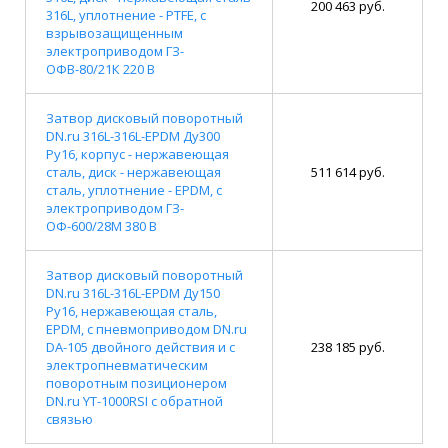
200 463 руб.
316L, уплотнение - PTFE, с
взрывозащищенным
электроприводом ГЗ-
ОФВ-80/21К 220 В
Затвор дисковый поворотный
DN.ru 316L-316L-EPDM Ду300
Ру16, корпус - нержавеющая
сталь, диск - нержавеющая
511 614 руб.
сталь, уплотнение - EPDM, с
электроприводом ГЗ-
ОФ-600/28М 380 В
Затвор дисковый поворотный
DN.ru 316L-316L-EPDM Ду150
Ру16, нержавеющая сталь,
EPDM, с пневмоприводом DN.ru
DA-105 двойного действия и с
238 185 руб.
электропневматическим
поворотным позиционером
DN.ru YT-1000RSI с обратной
связью