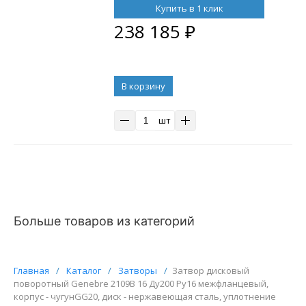
поворотным позиционером DN.ru
Купить в 1 клик
YT-1000RSI с обратной связью
238 185
₽
В корзину
шт
Больше товаров из категорий
Главная
/
Каталог
/
Затворы
/
Затвор дисковый
поворотный Genebre 2109В 16 Ду200 Ру16 межфланцевый,
корпус - чугунGG20, диск - нержавеющая сталь, уплотнение