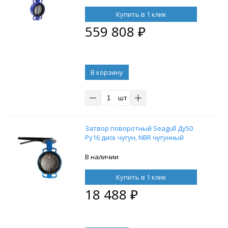
пневмораспределителем 4M310-08
220V, с блоком концевых
Купить в 1 клик
выключателей APL-210N и ручным
559 808
₽
дублером HDM-4
В корзину
шт
Затвор поворотный Seagull Ду50
Ру16 диск чугун, NBR чугунный
В наличии
Купить в 1 клик
18 488
₽