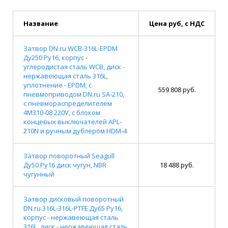
Название
Цена руб, с НДС
Затвор DN.ru WCB-316L-EPDM
Ду250 Ру16, корпус -
углеродистая сталь WCB, диск -
нержавеющая сталь 316L,
уплотнение - EPDM, с
559 808 руб.
пневмоприводом DN.ru SA-210,
с пневмораспределителем
4M310-08 220V, с блоком
концевых выключателей APL-
210N и ручным дублером HDM-4
Затвор поворотный Seagull
Ду50 Ру16 диск чугун, NBR
18 488 руб.
чугунный
Затвор дисковый поворотный
DN.ru 316L-316L-PTFE Ду65 Ру16,
корпус - нержавеющая сталь
316L, диск - нержавеющая сталь