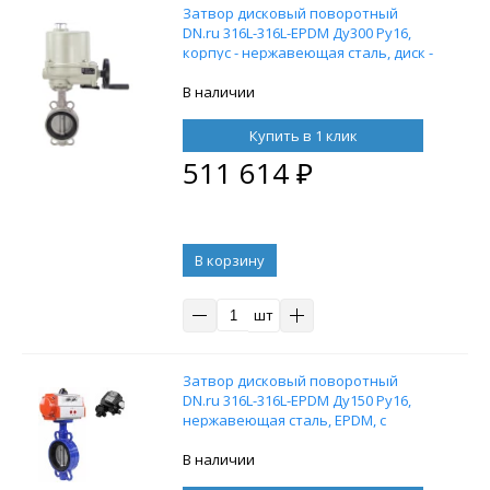
Затвор дисковый поворотный
DN.ru 316L-316L-EPDM Ду300 Ру16,
корпус - нержавеющая сталь, диск -
нержавеющая сталь, уплотнение -
EPDM, с электроприводом ГЗ-
В наличии
ОФ-600/28М 380 В
Купить в 1 клик
511 614
₽
В корзину
шт
Затвор дисковый поворотный
DN.ru 316L-316L-EPDM Ду150 Ру16,
нержавеющая сталь, EPDM, с
пневмоприводом DN.ru DA-105
двойного действия и с
В наличии
электропневматическим