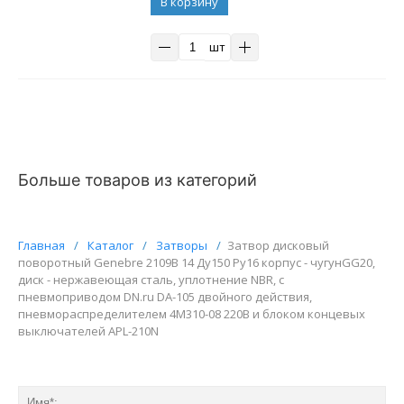
В корзину
шт
Больше товаров из категорий
Главная
/
Каталог
/
Затворы
/
Затвор дисковый
поворотный Genebre 2109В 14 Ду150 Ру16 корпус - чугунGG20,
диск - нержавеющая сталь, уплотнение NBR, с
пневмоприводом DN.ru DA-105 двойного действия,
пневмораспределителем 4M310-08 220В и блоком концевых
выключателей APL-210N