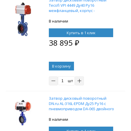
Tecofi VPI 4449 Ду40 Ру16
межфланцевый, корпус -
чугунGGG50, диск - нержавеющая
сталь, с пневмоприводом DN.ru SA-
В наличии
065 с возвратными пружинами
Купить в 1 клик
38 895
₽
В корзину
шт
Затвор дисковый поворотный
DN.ru AL-316L-EPDM Ду25 Ру16 с
пневмоприводом DA-065 двойного
действия и
пневмораспределителем 4M310-08
В наличии
220V
Купить в 1 клик