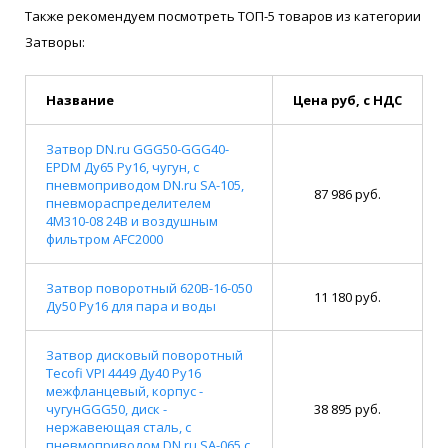
Также рекомендуем посмотреть ТОП-5 товаров из категории
Затворы:
Название
Цена руб, с НДС
Затвор DN.ru GGG50-GGG40-
EPDM Ду65 Ру16, чугун, с
пневмоприводом DN.ru SA-105,
87 986 руб.
пневмораспределителем
4M310-08 24В и воздушным
фильтром AFC2000
Затвор поворотный 620B-16-050
11 180 руб.
Ду50 Ру16 для пара и воды
Затвор дисковый поворотный
Tecofi VPI 4449 Ду40 Ру16
межфланцевый, корпус -
чугунGGG50, диск -
38 895 руб.
нержавеющая сталь, с
пневмоприводом DN.ru SA-065 с