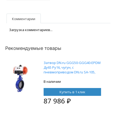
Комментарии
Загрузка комментариев...
Рекомендуемые товары
Затвор DN.ru GGG50-GGG40-EPDM
Ду65 Ру16, чугун, с
пневмоприводом DN.ru SA-105,
пневмораспределителем 4M310-08
24В и воздушным фильтром
В наличии
AFC2000
Купить в 1 клик
87 986
₽