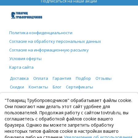
Подписаться на наши акции
Политика конфиденциальности
Согласие на обработку персональных данных
Согласие на информационную рассылку
Условия оферты
Карта сайта
Доставка
Оплата
Гарантия
Подбор
Отзывы
Скидки
Контакты
Блог
Сертификаты
ООО "Товарищ Трубопроводчиков"
"Товарищ Трубопроводчиков" обрабатывает файлы cookie.
Москва, Рязанский проспект 8, с. 2
Они помогают нам делать этот сайт удобнее для
+7 (495) 065-46-75
пользователей. Продолжая работу с сайтом tovtrub.ru, вы
zakaz@tovtrub.ru
соглашаетесь с обработкой файлов cookie вашего
09:00-17:00 ПН-ПТ
браузера. Однако вы можете запретить обработку
Склад: Москва, Рязанский проспект 8, с. 2
некоторых типов файлов cookie в настройках вашего
браузера либо на странице
Уведомление об использовании