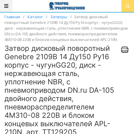
Главная
/
Каталог
/
Затворы
/
Затвор дисковый
поворотный Genebre 2109В 14 Ду150 Ру16 корпус - чугунGG20,
диск - нержавеющая сталь, уплотнение NBR, с пневмоприводом
DN.ru DA-105 двойного действия, пневмораспределителем
4M310-08 220В и блоком концевых выключателей APL-210N
Затвор дисковый поворотный
Genebre 2109В 14 Ду150 Ру16
корпус - чугунGG20, диск -
нержавеющая сталь,
уплотнение NBR, с
пневмоприводом DN.ru DA-105
двойного действия,
пневмораспределителем
4M310-08 220В и блоком
концевых выключателей APL-
210N, арт. ТТ129205