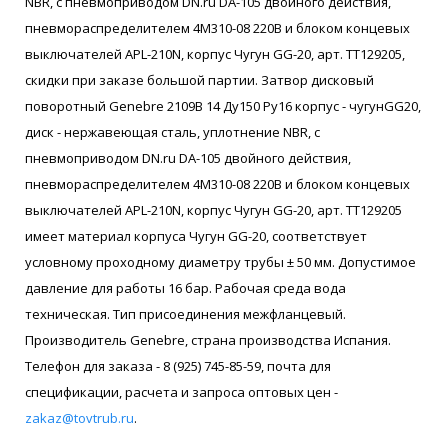
NBR, с пневмоприводом DN.ru DA-105 двойного действия,
пневмораспределителем 4M310-08 220В и блоком концевых
выключателей APL-210N, корпус Чугун GG-20, арт. ТТ129205,
скидки при заказе большой партии. Затвор дисковый
поворотный Genebre 2109В 14 Ду150 Ру16 корпус - чугунGG20,
диск - нержавеющая сталь, уплотнение NBR, с
пневмоприводом DN.ru DA-105 двойного действия,
пневмораспределителем 4M310-08 220В и блоком концевых
выключателей APL-210N, корпус Чугун GG-20, арт. ТТ129205
имеет материал корпуса Чугун GG-20, соответствует
условному проходному диаметру трубы ± 50 мм. Допустимое
давление для работы 16 бар. Рабочая среда вода
техническая. Тип присоединения межфланцевый.
Производитель Genebre, страна производства Испания.
Телефон для заказа - 8 (925) 745-85-59, почта для
спецификации, расчета и запроса оптовых цен -
zakaz@tovtrub.ru
.