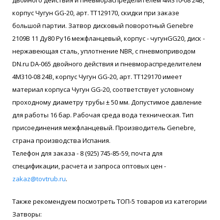
корпус Чугун GG-20, арт. ТТ129170, скидки при заказе
большой партии. Затвор дисковый поворотный Genebre
2109В 11 Ду80 Ру16 межфланцевый, корпус - чугунGG20, диск -
нержавеющая сталь, уплотнение NBR, с пневмоприводом
DN.ru DA-065 двойного действия и пневмораспределителем
4M310-08 24В, корпус Чугун GG-20, арт. ТТ129170 имеет
материал корпуса Чугун GG-20, соответствует условному
проходному диаметру трубы ± 50 мм. Допустимое давление
для работы 16 бар. Рабочая среда вода техническая. Тип
присоединения межфланцевый. Производитель Genebre,
страна производства Испания.
Телефон для заказа - 8 (925) 745-85-59, почта для
спецификации, расчета и запроса оптовых цен -
zakaz@tovtrub.ru
.
Также рекомендуем посмотреть ТОП-5 товаров из категории
Затворы: