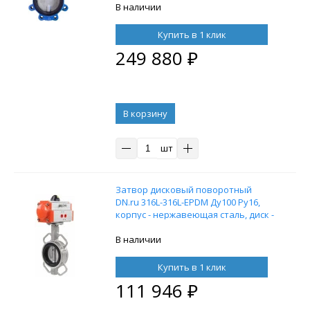
уплотнение — EPDM, с рукояткой
В наличии
Купить в 1 клик
249 880
₽
В корзину
шт
Затвор дисковый поворотный
DN.ru 316L-316L-EPDM Ду100 Ру16,
корпус - нержавеющая сталь, диск -
нержавеющая сталь, уплотнение -
EPDM, с пневмоприводом DN.ru SA-
В наличии
105 с возвратными пружинами
Купить в 1 клик
111 946
₽