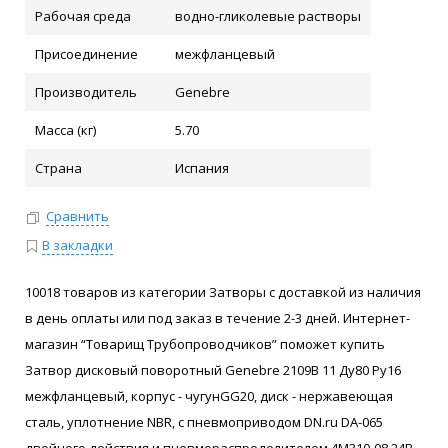
Рабочая среда
водно-гликолевые растворы
Присоединение
межфланцевый
Производитель
Genebre
Масса (кг)
5.70
Страна
Испания
Сравнить
В закладки
10018 товаров из категории Затворы с доставкой из наличия
в день оплаты или под заказ в течение 2-3 дней. Интернет-
магазин “Товарищ Трубопроводчиков” поможет купить
Затвор дисковый поворотный Genebre 2109В 11 Ду80 Ру16
межфланцевый, корпус - чугунGG20, диск - нержавеющая
сталь, уплотнение NBR, с пневмоприводом DN.ru DA-065
двойного действия и пневмораспределителем 4M310-08 24В,