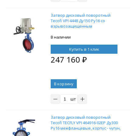
Затвор дисковый поворотный
Tecofi VPI 4448 Ду150 Ру16 со
взрывозащищенным
электроприводом ГЗ-
ОФ.В-150/22(М), 24В
В наличии
Купить в 1 клик
247 160
₽
В корзину
шт
Затвор дисковый поворотный
Tecofi TECFLY VPI 464916-02EP Ду300
Ру16 межфланцевые, корпус - чугун,
диск - нержавеющая сталь,