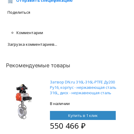
Отправить спецификацию
Поделиться
Комментарии
Загрузка комментариев...
Рекомендуемые товары
Затвор DN.ru 316L-316L-PTFE Ду200
Ру16, корпус - нержавеющая сталь
316L, диск - нержавеющая сталь
316L, уплотнение - PTFE, с
пневмоприводом DN.ru SA-210 с
В наличии
возвратными пружинами и
пневмораспределителем 4M310-08
Купить в 1 клик
220V и БКВ APL-210N
550 466
₽