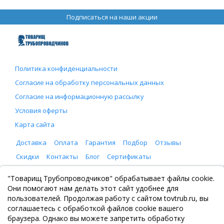
Подписаться на наши акции
Политика конфиденциальности
Согласие на обработку персональных данных
Согласие на информационную рассылку
Условия оферты
Карта сайта
Доставка
Оплата
Гарантия
Подбор
Отзывы
Скидки
Контакты
Блог
Сертификаты
ООО "Товарищ Трубопроводчиков"
"Товарищ Трубопроводчиков" обрабатывает файлы cookie.
Москва, Рязанский проспект 8, с. 2
Они помогают нам делать этот сайт удобнее для
+7 (495) 065-46-75
пользователей. Продолжая работу с сайтом tovtrub.ru, вы
zakaz@tovtrub.ru
соглашаетесь с обработкой файлов cookie вашего
09:00-17:00 ПН-ПТ
браузера. Однако вы можете запретить обработку
Склад: Москва, Рязанский проспект 8, с. 2