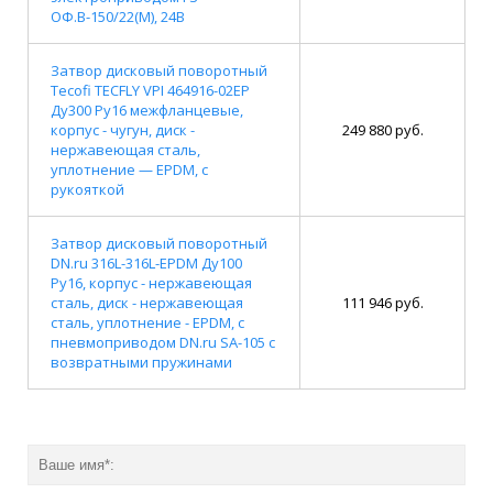
ОФ.В-150/22(М), 24В
Затвор дисковый поворотный
Tecofi TECFLY VPI 464916-02EP
Ду300 Ру16 межфланцевые,
корпус - чугун, диск -
249 880 руб.
нержавеющая сталь,
уплотнение — EPDM, с
рукояткой
Затвор дисковый поворотный
DN.ru 316L-316L-EPDM Ду100
Ру16, корпус - нержавеющая
сталь, диск - нержавеющая
111 946 руб.
сталь, уплотнение - EPDM, с
пневмоприводом DN.ru SA-105 с
возвратными пружинами