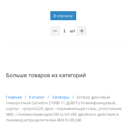
В корзину
шт
Больше товаров из категорий
Главная
/
Каталог
/
Затворы
/
Затвор дисковый
поворотный Genebre 2109В 11 Ду80 Ру16 межфланцевый,
корпус - чугунGG20, диск - нержавеющая сталь, уплотнение
NBR, с пневмоприводом DN.ru DA-065 двойного действия и
пневмораспределителем 4M310-08 24В