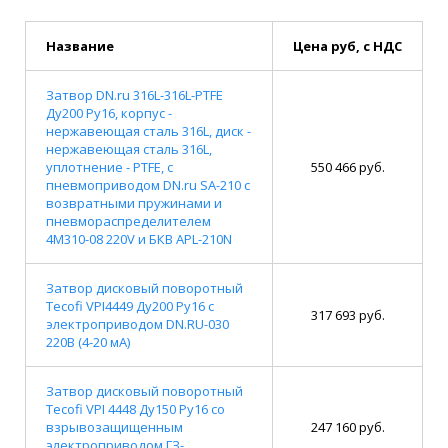
Название
Цена руб, с НДС
Затвор DN.ru 316L-316L-PTFE
Ду200 Ру16, корпус -
нержавеющая сталь 316L, диск -
нержавеющая сталь 316L,
уплотнение - PTFE, с
550 466 руб.
пневмоприводом DN.ru SA-210 с
возвратными пружинами и
пневмораспределителем
4M310-08 220V и БКВ APL-210N
Затвор дисковый поворотный
Tecofi VPI4449 Ду200 Ру16 с
317 693 руб.
электроприводом DN.RU-030
220В (4-20 мА)
Затвор дисковый поворотный
Tecofi VPI 4448 Ду150 Ру16 со
взрывозащищенным
247 160 руб.
электроприводом ГЗ-