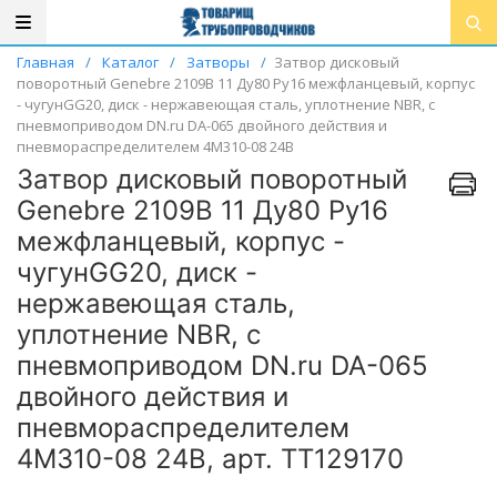
Главная
/
Каталог
/
Затворы
/
Затвор дисковый
поворотный Genebre 2109В 11 Ду80 Ру16 межфланцевый, корпус
- чугунGG20, диск - нержавеющая сталь, уплотнение NBR, с
пневмоприводом DN.ru DA-065 двойного действия и
пневмораспределителем 4M310-08 24В
Затвор дисковый поворотный
Genebre 2109В 11 Ду80 Ру16
межфланцевый, корпус -
чугунGG20, диск -
нержавеющая сталь,
уплотнение NBR, с
пневмоприводом DN.ru DA-065
двойного действия и
пневмораспределителем
4M310-08 24В, арт. ТТ129170