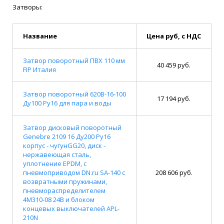
Затворы:
Название
Цена руб, с НДС
Затвор поворотный ПВХ 110 мм
40 459 руб.
FIP Италия
Затвор поворотный 620B-16-100
17 194 руб.
Ду100 Ру16 для пара и воды
Затвор дисковый поворотный
Genebre 2109 16 Ду200 Ру16
корпус - чугунGG20, диск -
нержавеющая сталь,
уплотнение EPDM, с
пневмоприводом DN.ru SA-140 с
208 606 руб.
возвратными пружинами,
пневмораспределителем
4M310-08 24В и блоком
концевых выключателей APL-
210N