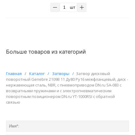
шт
Больше товаров из категорий
Главная
/
Каталог
/
Затворы
/
Затвор дисковый
поворотный Genebre 2109В 11 Ду80 Ру16 межфланцевый, диск -
нержавеющая сталь, NBR, с пневмоприводом DN.ru SA-083 с
возвратными пружинами и с электропневматическим
поворотным позиционером DN.ru YT-1000RSI с обратной
связью