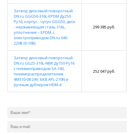
Затвор дисковый поворотный
DN.ru GGG50-316L-EPDM Ду250
Ру16, корпус - чугун GGG50, диск
- нержавеющая сталь 316L,
299 385 руб.
уплотнение – EPDM, с
электроприводом DN.ru-040
220В (0-10В)
Затвор дисковый поворотный
DN.ru GG25-316L-NBR Ду150 Ру16
с пневмоприводом SA-140,
252 047 руб.
пневмораспределителем
4M310-08 24V, БКВ APL-210N и
ручным дублером HDM-4