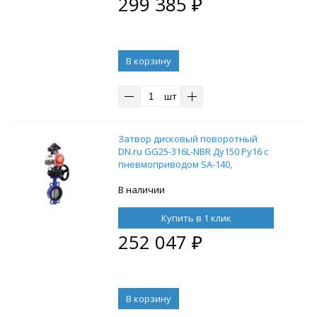
299 385
₽
В корзину
шт
Затвор дисковый поворотный
DN.ru GG25-316L-NBR Ду150 Ру16 с
пневмоприводом SA-140,
пневмораспределителем 4M310-08
24V, БКВ APL-210N и ручным
В наличии
дублером HDM-4
Купить в 1 клик
252 047
₽
В корзину