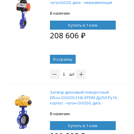
чугунGG20, диск - нержавеющая
сталь, уплотнение EPDM, с
пневмоприводом DN.ru SA-140 с
В наличии
возвратными пружинами,
пневмораспределителем 4M310-08
Купить в 1 клик
24В и блоком концевых
208 606
₽
выключателей APL-210N
В корзину
шт
Затвор дисковый поворотный
DN.ru GGG50-316L-EPDM Ду250 Ру16,
корпус - чугун GGG50, диск -
нержавеющая сталь 316L,
уплотнение – EPDM, с
В наличии
электроприводом DN.ru-040 220В (0-
10В)
Купить в 1 клик