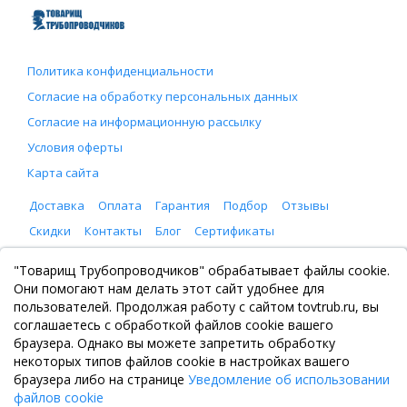
Политика конфиденциальности
Согласие на обработку персональных данных
Согласие на информационную рассылку
Условия оферты
Карта сайта
Доставка
Оплата
Гарантия
Подбор
Отзывы
Скидки
Контакты
Блог
Сертификаты
ООО "Товарищ Трубопроводчиков"
"Товарищ Трубопроводчиков" обрабатывает файлы cookie.
Москва, Рязанский проспект 8, с. 2
Они помогают нам делать этот сайт удобнее для
+7 (495) 065-46-75
пользователей. Продолжая работу с сайтом tovtrub.ru, вы
zakaz@tovtrub.ru
соглашаетесь с обработкой файлов cookie вашего
09:00-17:00 ПН-ПТ
браузера. Однако вы можете запретить обработку
Склад: Москва, Рязанский проспект 8, с. 2
некоторых типов файлов cookie в настройках вашего
браузера либо на странице
Уведомление об использовании
файлов cookie