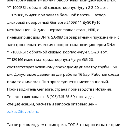
YT-1000RSI с обратной связью, корпус Чугун GG-20, арт.
ТТ129166, скидки при заказе большой партии. Затвор
дисковый поворотный Genebre 2109В 11 Ду80 Ру16
межфланцевый, диск - нержавеющая сталь, NBR, с
пневмоприводом DN.ru SA-083 с возвратными пружинами и с
электропневматическим поворотным позиционером DN.ru
YT-1000RSI с обратной связью, корпус Чугун GG-20, арт.
ТТ129166 имеет материал корпуса Чугун GG-20,
соответствует условному проходному диаметру трубы ± 50
мм. Допустимое давление для работы 16 бар. Рабочая среда
вода техническая. Тип присоединения межфланцевый.
Производитель Genebre, страна производства Испания.
Телефон для заказа - 8 (925) 745-85-59, почта для
спецификации, расчета и запроса оптовых цен -
zakaz@tovtrub.ru
.
Также рекомендуем посмотреть ТОП-5 товаров из категории