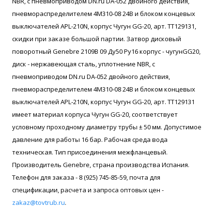
NBR, с пневмоприводом DN.ru DA-052 двойного действия,
пневмораспределителем 4M310-08 24В и блоком концевых
выключателей APL-210N, корпус Чугун GG-20, арт. ТТ129131,
скидки при заказе большой партии. Затвор дисковый
поворотный Genebre 2109В 09 Ду50 Ру16 корпус - чугунGG20,
диск - нержавеющая сталь, уплотнение NBR, с
пневмоприводом DN.ru DA-052 двойного действия,
пневмораспределителем 4M310-08 24В и блоком концевых
выключателей APL-210N, корпус Чугун GG-20, арт. ТТ129131
имеет материал корпуса Чугун GG-20, соответствует
условному проходному диаметру трубы ± 50 мм. Допустимое
давление для работы 16 бар. Рабочая среда вода
техническая. Тип присоединения межфланцевый.
Производитель Genebre, страна производства Испания.
Телефон для заказа - 8 (925) 745-85-59, почта для
спецификации, расчета и запроса оптовых цен -
zakaz@tovtrub.ru
.