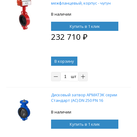
межфланцевый, корпус - чугун
GG25, диск - чугун GGG40,
уплотнение EPDM с
В наличии
пневмоприводом DN.ru SA-160 с
возвратными пружинами
Купить в 1 клик
232 710
₽
В корзину
шт
Дисковый затвор АРМАТЭК серии
Стандарт (АС) DN 250 PN 16
В наличии
Купить в 1 клик