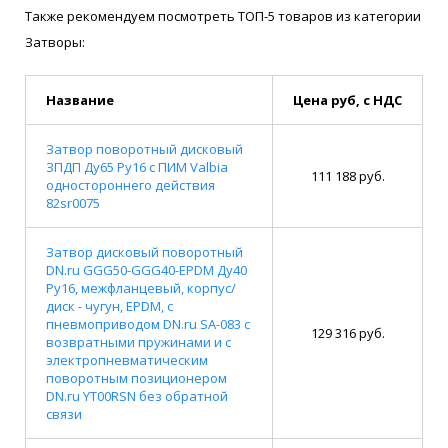
Также рекомендуем посмотреть ТОП-5 товаров из категории
Затворы:
Название
Цена руб, с НДС
Затвор поворотный дисковый
ЗПДП Ду65 Ру16 с ПИМ Valbia
111 188 руб.
одностороннего действия
82sr0075
Затвор дисковый поворотный
DN.ru GGG50-GGG40-EPDM Ду40
Ру16, межфланцевый, корпус/
диск - чугун, EPDM, с
пневмоприводом DN.ru SA-083 с
129 316 руб.
возвратными пружинами и с
электропневматическим
поворотным позиционером
DN.ru YT00RSN без обратной
связи