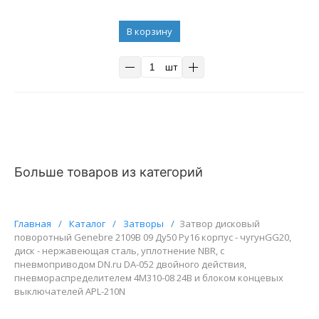
В корзину
шт
Больше товаров из категорий
Главная
/
Каталог
/
Затворы
/
Затвор дисковый
поворотный Genebre 2109В 09 Ду50 Ру16 корпус - чугунGG20,
диск - нержавеющая сталь, уплотнение NBR, с
пневмоприводом DN.ru DA-052 двойного действия,
пневмораспределителем 4M310-08 24В и блоком концевых
выключателей APL-210N