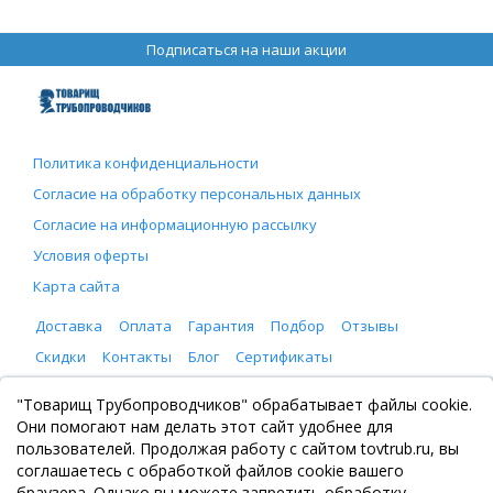
Подписаться на наши акции
Политика конфиденциальности
Согласие на обработку персональных данных
Согласие на информационную рассылку
Условия оферты
Карта сайта
Доставка
Оплата
Гарантия
Подбор
Отзывы
Скидки
Контакты
Блог
Сертификаты
ООО "Товарищ Трубопроводчиков"
"Товарищ Трубопроводчиков" обрабатывает файлы cookie.
Москва, Рязанский проспект 8, с. 2
Они помогают нам делать этот сайт удобнее для
+7 (495) 065-46-75
пользователей. Продолжая работу с сайтом tovtrub.ru, вы
zakaz@tovtrub.ru
соглашаетесь с обработкой файлов cookie вашего
09:00-17:00 ПН-ПТ
браузера. Однако вы можете запретить обработку