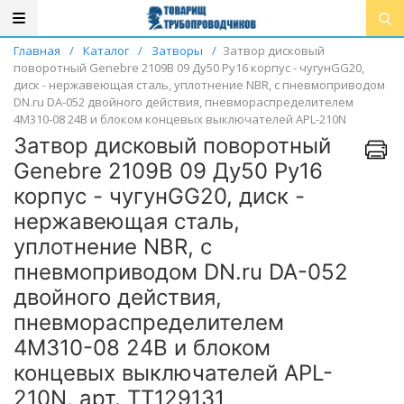
Главная
/
Каталог
/
Затворы
/
Затвор дисковый
поворотный Genebre 2109В 09 Ду50 Ру16 корпус - чугунGG20,
диск - нержавеющая сталь, уплотнение NBR, с пневмоприводом
DN.ru DA-052 двойного действия, пневмораспределителем
4M310-08 24В и блоком концевых выключателей APL-210N
Затвор дисковый поворотный
Genebre 2109В 09 Ду50 Ру16
корпус - чугунGG20, диск -
нержавеющая сталь,
уплотнение NBR, с
пневмоприводом DN.ru DA-052
двойного действия,
пневмораспределителем
4M310-08 24В и блоком
концевых выключателей APL-
210N, арт. ТТ129131