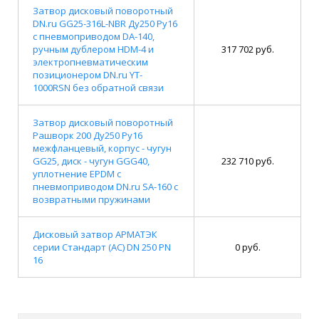
Затвор дисковый поворотный
DN.ru GG25-316L-NBR Ду250 Ру16
с пневмоприводом DA-140,
ручным дублером HDM-4 и
317 702 руб.
электропневматическим
позиционером DN.ru YT-
1000RSN без обратной связи
Затвор дисковый поворотный
Рашворк 200 Ду250 Ру16
межфланцевый, корпус - чугун
GG25, диск - чугун GGG40,
232 710 руб.
уплотнение EPDM с
пневмоприводом DN.ru SA-160 с
возвратными пружинами
Дисковый затвор АРМАТЭК
серии Стандарт (АС) DN 250 PN
0 руб.
16