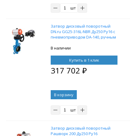
шт
Затвор дисковый поворотный
DN.ru GG25-316L-NBR Ду250 Ру16 с
пневмоприводом DA-140, ручным
дублером HDM-4 и
электропневматическим
В наличии
позиционером DN.ru YT-1000RSN
без обратной связи
Купить в 1 клик
317 702
₽
В корзину
шт
Затвор дисковый поворотный
Рашворк 200 Ду250 Ру16